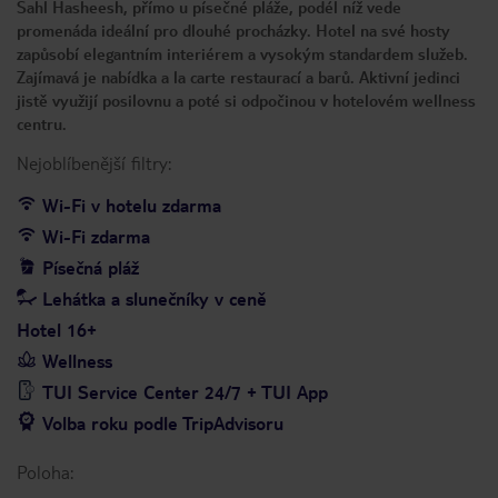
Sahl Hasheesh, přímo u písečné pláže, podél níž vede
promenáda ideální pro dlouhé procházky. Hotel na své hosty
zapůsobí elegantním interiérem a vysokým standardem služeb.
Zajímavá je nabídka a la carte restaurací a barů. Aktivní jedinci
jistě využijí posilovnu a poté si odpočinou v hotelovém wellness
centru.
Nejoblíbenější filtry:
Wi-Fi v hotelu zdarma
Wi-Fi zdarma
Písečná pláž
Lehátka a slunečníky v ceně
Hotel 16+
Wellness
TUI Service Center 24/7 + TUI App
Volba roku podle TripAdvisoru
Poloha: