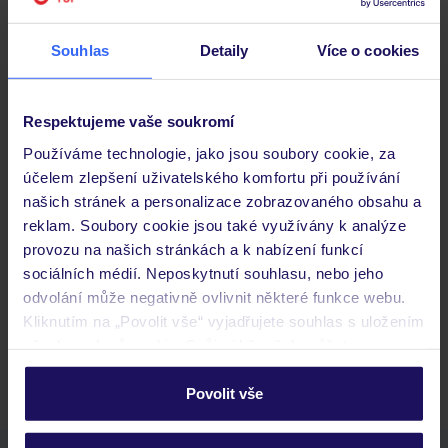
Souhlas
Detaily
Více o cookies
Stravování
Respektujeme vaše soukromí
Důležité informace
Používáme technologie, jako jsou soubory cookie, za
účelem zlepšení uživatelského komfortu při používání
našich stránek a personalizace zobrazovaného obsahu a
Často kladené otázky
reklam. Soubory cookie jsou také využívány k analýze
Jaké doklady jsou potřebné při cestování?
provozu na našich stránkách a k nabízení funkcí
Budeme ubytováni ihned po příjezdu do hotelu?
sociálních médií. Neposkytnutí souhlasu, nebo jeho
Kam jít po přistání a vyzvednutí zavazadel?
odvolání může negativně ovlivnit některé funkce webu.
Kliknutím na „Povolit vše“ vyjadřujete souhlas s uložením
Zobrazit další
všech souborů cookie. Svůj výběr však můžete
personalizovat v sekci „Personalizace“.
Povolit vše
Podrobné informace o souborech cookie naleznete v
zásadách používání souborů cookie
a
zásadách