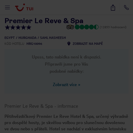
1
/
91
Premier Le Reve & Spa
(12853 hodnocení)
EGYPT
HURGHADA
SAHL HASHEESH
KÓD HOTELU
HRG10096
ZOBRAZIT NA MAPĚ
Upsss, tato nabídka není k dispozici.
Připravili jsme pro Vás
podobné nabídky:
Zobrazit více
»
Premier Le Reve & Spa
-
informace
Pětihvězdičkový Premier Le Reve Hotel & Spa, určený výhradně
pro dospělé hosty, je skvělou volbou pro slunečnou dovolenou
ve dvou nebo s přáteli. Hotel se nachází v exkluzivním letovisku