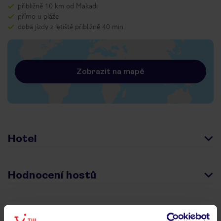
přibližně 10 km od Makadi
přímo u pláže
doba jízdy z letiště přibližně 40 min.
Zobrazit na mapě
Hotel
Hodnocení hostů
Pokoje