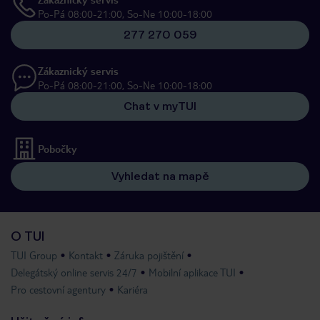
Po-Pá 08:00-21:00, So-Ne 10:00-18:00
277 270 059
Zákaznický servis
Po-Pá 08:00-21:00, So-Ne 10:00-18:00
Chat v myTUI
Pobočky
Vyhledat na mapě
O TUI
TUI Group
Kontakt
Záruka pojištění
Delegátský online servis 24/7
Mobilní aplikace TUI
Pro cestovní agentury
Kariéra