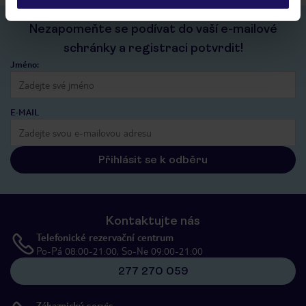
Nezapomeňte se podívat do vaší e-mailové
schránky a registraci potvrdit!
Jméno:
E-MAIL
Přihlásit se k odběru
Kontaktujte nás
Telefonické rezervační centrum
Po-Pá 08:00-21:00, So-Ne 09:00-21:00
277 270 059
Zákaznický servis