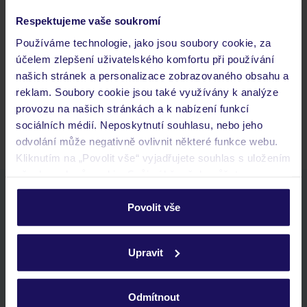
Respektujeme vaše soukromí
Často kladené otázky
Používáme technologie, jako jsou soubory cookie, za
Jaké doklady jsou potřebné při cestování?
účelem zlepšení uživatelského komfortu při používání
Budeme ubytováni ihned po příjezdu do hotelu?
našich stránek a personalizace zobrazovaného obsahu a
Kam jít po přistání a vyzvednutí zavazadel?
reklam. Soubory cookie jsou také využívány k analýze
Zobrazit další
provozu na našich stránkách a k nabízení funkcí
sociálních médií. Neposkytnutí souhlasu, nebo jeho
odvolání může negativně ovlivnit některé funkce webu.
Kliknutím na „Povolit vše“ vyjadřujete souhlas s uložením
všech souborů cookie. Svůj výběr však můžete
personalizovat v sekci „Personalizace“.
Stáhněte si bezplatnou aplikaci TUI
Povolit vše
rychlé vyhledávání a prohlížení nabídek
Podrobné informace o souborech cookie naleznete v
seznam oblíbených nabídek a možnost jejich sdílení
zásadách používání souborů cookie
a
zásadách
historie vyhledávání a naposledy zobrazené nabídky
Upravit
ochrany osobních údajů.
kontakt s TUI a všechny informace o tvé rezervaci v myTUI
Odmítnout