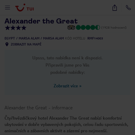
1
/
57
Alexander the Great
(1928 hodnocení)
EGYPT
MARSA ALAM
MARSA ALAM
KÓD HOTELU
RMF14003
ZOBRAZIT NA MAPĚ
Upsss, tato nabídka není k dispozici.
Připravili jsme pro Vás
podobné nabídky:
Zobrazit více
»
Alexander the Great
-
informace
Čtyřhvězdičkový hotel Alexander The Great nabízí komfortní
ubytování v dobře vybavených pokojích, celou řadu sportovních,
animačních a zábavních aktivit a zázemí pro nejmenší.