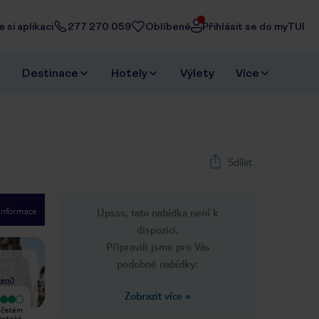
 si aplikaci
277 270 059
Oblíbené
Přihlásit se do myTUI
Destinace
Hotely
Výlety
Více
Sdílet
 informace
Upsss, tato nabídka není k
1
/
9
dispozici.
Next slide
Připravili jsme pro Vás
podobné nabídky:
ení
)
Zobrazit více
»
Velmi dobrý
Velmi dobrý
 čistém
Nachází se v docházkové vzdálenosti
Hotel je čistý se skvělými sprchami a
astická
od mnoha turistických atrakcí a
centrálně umístěný. Personál je