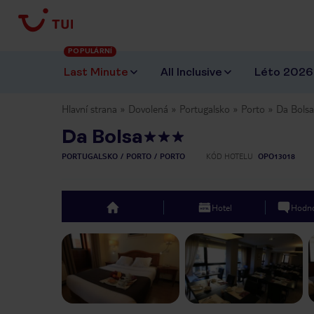
POPULÁRNÍ
Last Minute
All Inclusive
Léto 2026
Hlavní strana
Dovolená
Portugalsko
Porto
Da Bolsa
Da Bolsa
PORTUGALSKO
PORTO
PORTO
KÓD HOTELU
OPO13018
Hotel
Hodno
top
Previous slide