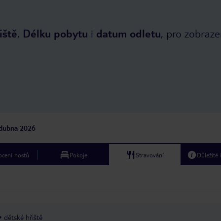
iště
,
Délku pobytu
i
datum odletu
, pro zobraze
dubna 2026
cení hostů
Pokoje
Stravování
Důležité
dětské hřiště