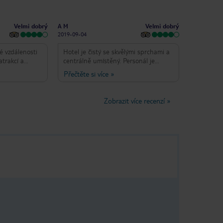
Velmi dobrý
Velmi dobrý
A M
2019-09-04
é vzdálenosti
Hotel je čistý se skvělými sprchami a
atrakcí a
centrálně umístěný. Personál je
 dobře
nápomocný, přátelský a dává skvělé
Přečtěte si více
»
anci, kteří
návrhy. Wi - Fi a některé televize jsou
ci. Pohodlné
v ceně, což je příjemné po dlouhém
ojnost jídla.
dni vidění a snídaně má pěkný výběr.
Zobrazit více recenzí
»