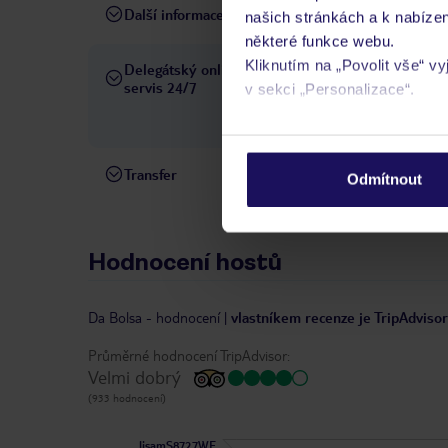
Další informace
Hotel Da Bolsa.
našich stránkách a k nabízen
některé funkce webu.
Kliknutím na „Povolit vše“ v
Delegátský online
Ve Vámi rezervovaném hotelu
servis 24/7
v sekci „Personalizace“.
telefonicky, SMS a přes chat
pobytových místech a jazyko
Podrobné informace o soubo
osobních údajů.
Transfer
Transfer z letiště a na letiště 
Odmítnout
Hodnocení hostů
Da Bolsa
-
hodnocení
|
vlastníkem recenze je TripAdvisor
Průměrné hodnocení TripAdvisor:
Velmi dobrý
(933 hodnocení)
lisamS8727WE