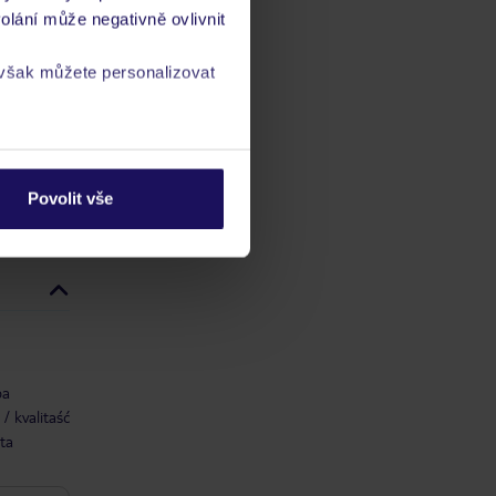
olání může negativně ovlivnit
 však můžete personalizovat
ch
vis 24/7
a
zásadách ochrany
Povolit vše
ba
/ kvalitaść
ta