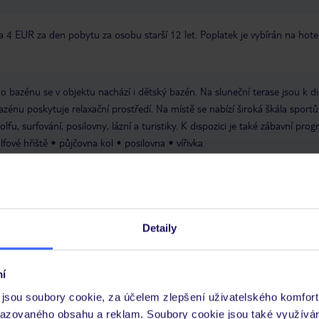
cca 4 EUR za den pobytu za osobu starší 12 let. Poplatek je vybírán na hote
 bazénu se v objektu nachází i dětský bazén. Na sluneční terase jsou k di
azénu poskytuje relaxační prostředí. Na místě se nabízí široká škála sportů
 golfu, surfování, posilovny, lázní a turistiky. K dispozici je také zábavní pro
lfové hřiště
půjčovna kol
posilovna
vířivka.
00:00
Čas odjezdu: 12:00:00
Konferenční místnost
Garáž
Hotelový
u
Poslední rekonstrukce: 2015
Výtah
Minimarket
Počet výtahů:
pokojová služba
sluneční terasa
celkový počet podlaží: 8
celkový 
Detaily
bazén, vnitřní bazén, venkovní bazén, lehátka u bazénu
Platební metody
ub, EC Maestro, Mastercard, Visa
í
jsou soubory cookie, za účelem zlepšení uživatelského komfort
razovaného obsahu a reklam. Soubory cookie jsou také využívá