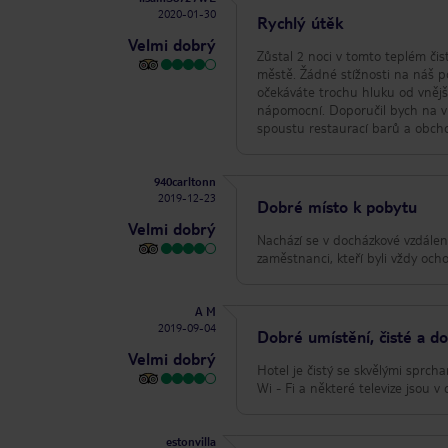
2020-01-30
Rychlý útěk
Velmi dobrý
Zůstal 2 noci v tomto teplém či
městě. Žádné stížnosti na náš po
očekáváte trochu hluku od vnější
nápomocní. Doporučil bych na ví
spoustu restaurací barů a obcho
940carltonn
2019-12-23
Dobré místo k pobytu
Velmi dobrý
Nachází se v docházkové vzdálen
zaměstnanci, kteří byli vždy och
A M
2019-09-04
Dobré umístění, čisté a do
Velmi dobrý
Hotel je čistý se skvělými sprch
Wi - Fi a některé televize jsou 
estonvilla