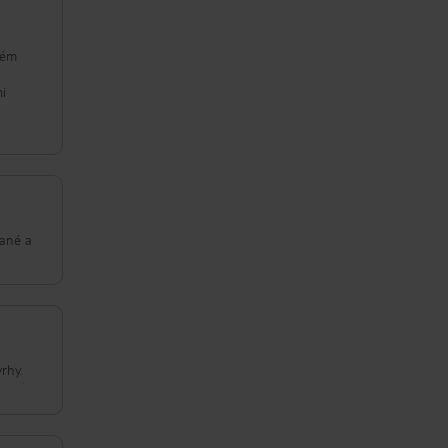
kém
mi
vané a
rhy.