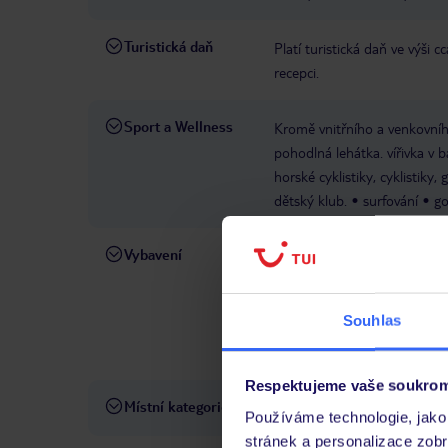
Turistická daň
Platí turistická daň ve výši 
recepci.
Sport a Wellness
Kromě vnitřního a venkovního
pohodlná lehátka. vířivka v b
horské cyklistiky, cyklistiky,
dětský klub.
surfování
go
Vybavení
Parkoviště
Příjezd od: 16:
trezor
WLAN/WiFi v hotel
1
domácí zvířata
recepce
Souhlas
pokojů: 75
bazény: dětský 
American Express, diners Cl
Respektujeme vaše soukrom
Místní kategorie
3 hvězdičky
Používáme technologie, jako 
stránek a personalizace zob