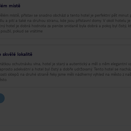
ělém místě
vělém místě, přístav se snadno obchází a tento hotel je perfektní pět minut 
dlu a pití a také na druhou stranu, kde jsou přístavní domy. V okolí hotelu je
otný hotel je dobrá hodnota za peníze snídaně byla dobrá a pokoj byl čistý, k
 použil, pokud se vrátíme
 skvělé lokalitě
krátkou ochutnávku vína, hotel je starý a autentický a měl o něm elegantní v
aprosto adekvátní a hotel byl čistý a dobře udržovaný. Tento hotel se nacház
lízkosti sklepů na druhé straně řeky jsme měli nádherný výhled na město z na
ěsto.