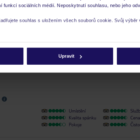
í funkcí sociálních médií. Neposkytnutí souhlasu, nebo jeho odv
yjadřujete souhlas s uložením všech souborů cookie. Svůj výběr
 je péče poskytována pouze prostřednictvím TUI Service Center 24/7:
 v aplikaci TUI na myTUI. Podrobné informace o péči zástupce v jednotlivý
vých požadavcích naleznete na www.tui.cz v záložce
Delegátský online ser
rech cookie naleznete v
zásadách používání souborů cookie
si zajišťujete sami.
Upravit
Umístění
Služ
Kvalita spánku
Cena 
Pokoje
Čisto