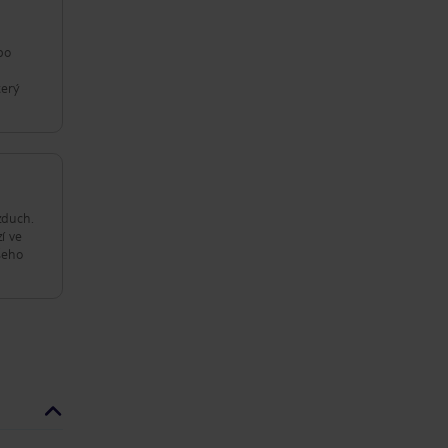
po
terý
zduch.
í ve
šeho