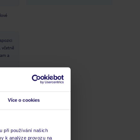
lové
spozici
, včetně
gram a
počet
Více o cookies
:
u při používání našich
ny k analýze provozu na