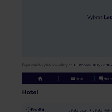
Vybrat
Let
Popis nabídky platí pro odlety
od
1 listopadu 2025
do
10 
Hotel
Hodno
top
Hotel
Pro děti
dětský bazén
dětský klub