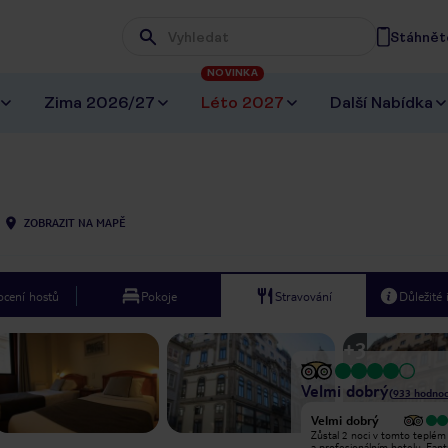
Stáhněte
Wpisz frazę, której szukasz
NOVINKA
Zima 2026/27
Léto 2027
Další Nabídka
ZOBRAZIT NA MAPĚ
cení hostů
Pokoje
Stravování
Důležité
+
3
Velmi dobrý
(
933
hodnoc
Vyjímečný
Velmi dobrý
Bydleli jsme v tomto hotelu na
Zůstal 2 noci v tomto teplém
krátkou ochutnávku vína, hotel je
a profesionálním hotelu. Fant