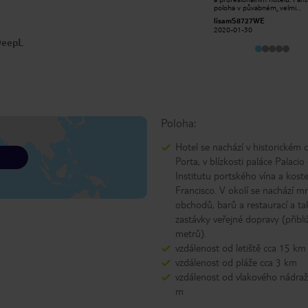
starý a autentický a měl o něm
poloha v půvabném, velmi
elegantní vzduch. Pokoje byly
přátelském městě. Žádné stíž
mickhanbury
lisamS8727WE
poměrně malé, ale naprosto
na náš pokoj, ano, nebyl to ne
2019-07-15
2020-01-30
adekvátní a hotel byl čistý a dobře
pokoj a trochu hlučný, ale př
 DeepL
udržovaný. Tento hotel se nachází ve
ve městě očekáváte trochu h
skvělé lokalitě na nábřeží av blízkosti
od vnějších a dalších hostů. V
sklepů na druhé straně řeky jsme
zaměstnanci, se kterými jsme
měli nádherný výhled na město z
setkali, byli velmi nápomocní.
našeho pokoje a je vhodný pro
Doporučil bych na víkendovo
hlavní město.
přestávku, jako bychom měli 
ideální pro objevování města 
spoustu restaurací barů a o
v okolí.
Poloha:
Hotel se nachází v historickém 
Porta, v blízkosti paláce Palacio
Institutu portského vína a kost
Francisco. V okolí se nachází 
obchodů, barů a restaurací a ta
zastávky veřejné dopravy (přibl
metrů).
vzdálenost od letiště cca 15 km
vzdálenost od pláže cca 3 km
vzdálenost od vlakového nádraž
m