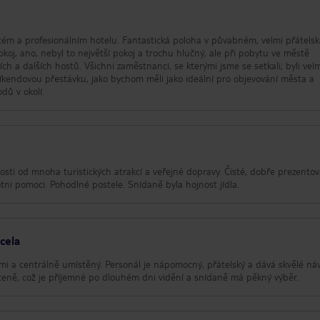
stém a profesionálním hotelu. Fantastická poloha v půvabném, velmi přátels
koj, ano, nebyl to největší pokoj a trochu hlučný, ale při pobytu ve městě
ch a dalších hostů. Všichni zaměstnanci, se kterými jsme se setkali, byli vel
kendovou přestávku, jako bychom měli jako ideální pro objevování města a
dů v okolí.
osti od mnoha turistických atrakcí a veřejné dopravy. Čisté, dobře prezento
otni pomoci. Pohodlné postele. Snídaně byla hojnost jídla.
cela
ami a centrálně umístěný. Personál je nápomocný, přátelský a dává skvělé náv
v ceně, což je příjemné po dlouhém dni vidění a snídaně má pěkný výběr.