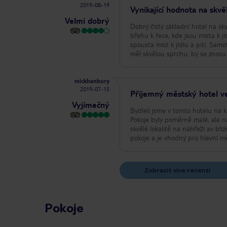
2019-08-19
Vynikající hodnota na skv
Velmi dobrý
Dobrý čistý základní hotel na sk
břehu k řece, kde jsou místa k jí
spousta míst k jídlu a pití. Sam
měl skvělou sprchu, by se znovu
mickhanbury
2019-07-15
Příjemný městský hotel ve
Vyjímečný
Bydleli jsme v tomto hotelu na 
Pokoje byly poměrně malé, ale n
skvělé lokalitě na nábřeží av b
pokoje a je vhodný pro hlavní m
Zobrazit více recenzí
Pokoje