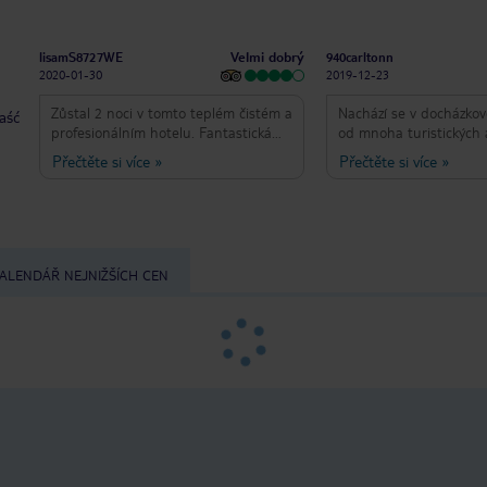
Velmi dobrý
lisamS8727WE
940carltonn
2020-01-30
2019-12-23
Zůstal 2 noci v tomto teplém čistém a
Nachází se v docházkov
taść
profesionálním hotelu. Fantastická
od mnoha turistických 
poloha v půvabném, velmi
veřejné dopravy. Čisté,
Přečtěte si více
»
Přečtěte si více
»
přátelském městě. Žádné stížnosti na
prezentované a zaměstn
náš pokoj, ano, nebyl to největší
byli vždy ochotni pomo
pokoj a trochu hlučný, ale při pobytu
postele. Snídaně byla h
ve městě očekáváte trochu hluku od
vnějších a dalších hostů. Všichni
zaměstnanci, se kterými jsme se
ALENDÁŘ NEJNIŽŠÍCH CEN
setkali, byli velmi nápomocní.
Doporučil bych na víkendovou
přestávku, jako bychom měli jako
ideální pro objevování města a
spoustu restaurací barů a obchodů v
okolí.