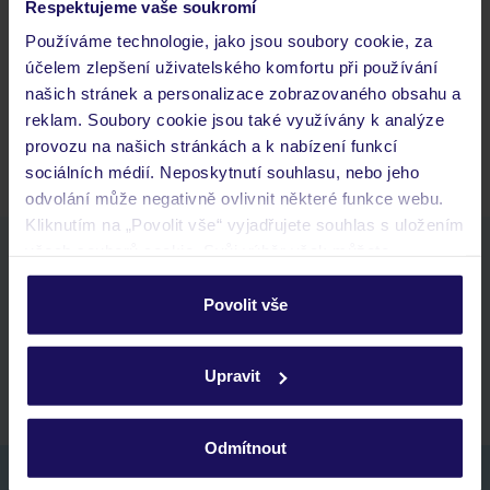
Respektujeme vaše soukromí
Jaké doklady jsou potřebné při cestování?
Používáme technologie, jako jsou soubory cookie, za
Budeme ubytováni ihned po příjezdu do hotelu?
účelem zlepšení uživatelského komfortu při používání
Kam jít po přistání a vyzvednutí zavazadel?
našich stránek a personalizace zobrazovaného obsahu a
Zobrazit další
reklam. Soubory cookie jsou také využívány k analýze
provozu na našich stránkách a k nabízení funkcí
sociálních médií. Neposkytnutí souhlasu, nebo jeho
odvolání může negativně ovlivnit některé funkce webu.
Kliknutím na „Povolit vše“ vyjadřujete souhlas s uložením
všech souborů cookie. Svůj výběr však můžete
Stáhněte si bezplatnou aplikaci TUI
personalizovat v sekci „Personalizace“.
rychlé vyhledávání a prohlížení nabídek
Povolit vše
seznam oblíbených nabídek a možnost jejich sdílení
Podrobné informace o souborech cookie naleznete v
historie vyhledávání a naposledy zobrazené nabídky
zásadách používání souborů cookie
a
zásadách
kontakt s TUI a všechny informace o tvé rezervaci v myTUI
Upravit
ochrany osobních údajů.
Odmítnout
Nezapomeňte se podívat do vaší e-mailové