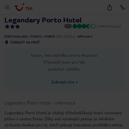
1
/
23
Legendary Porto Hotel
(1408 hodnocení)
PORTUGALSKO
PORTO
PORTO
KÓD HOTELU
OPO13017
ZOBRAZIT NA MAPĚ
Upsss, tato nabídka není k dispozici.
Připravili jsme pro Vás
podobné nabídky:
Zobrazit více
»
Legendary Porto Hotel
-
informace
Legendary Porto Hotel je útulný tříhvězdičkový hotel situovaný
přímo v centru Porta. Díky své vynikající poloze je ideálním
výchozím bodem pro ty, kteří plánují intenzivní prohlídku města