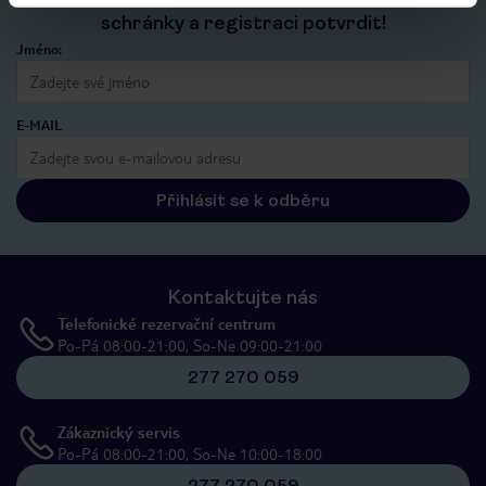
schránky a registraci potvrdit!
Jméno:
E-MAIL
Přihlásit se k odběru
Kontaktujte nás
Telefonické rezervační centrum
Po-Pá 08:00-21:00, So-Ne 09:00-21:00
277 270 059
Zákaznický servis
Po-Pá 08:00-21:00, So-Ne 10:00-18:00
277 270 059