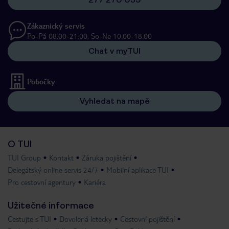
Zákaznický servis
Po-Pá 08:00-21:00, So-Ne 10:00-18:00
Chat v myTUI
Pobočky
Vyhledat na mapě
O TUI
TUI Group
Kontakt
Záruka pojištění
Delegátský online servis 24/7
Mobilní aplikace TUI
Pro cestovní agentury
Kariéra
Užitečné informace
Cestujte s TUI
Dovolená letecky
Cestovní pojištění