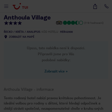
1
/
26
Anthoula Village
(318 hodnocení)
ŘECKO
KRÉTA
ANALIPSIS
KÓD HOTELU
HER42008
ZOBRAZIT NA MAPĚ
Upsss, tato nabídka není k dispozici.
Připravili jsme pro Vás
podobné nabídky:
Zobrazit více
»
Anthoula Village
-
informace
Tento rodinný hotel nabízí pravou krétskou pohostinnost. Je
ideální volbou pro rodiny s dětmi, které hledají odpočinek a
chtějí strávit společné, nezapomenutelné chvíle v kruhu svých