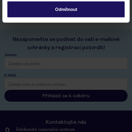
kontakt s TUI a všechny informace o tvé rezervaci v myTUI
Odmítnout
Nezapomeňte se podívat do vaší e-mailové
schránky a registraci potvrdit!
Jméno:
E-MAIL
Přihlásit se k odběru
Kontaktujte nás
Telefonické rezervační centrum