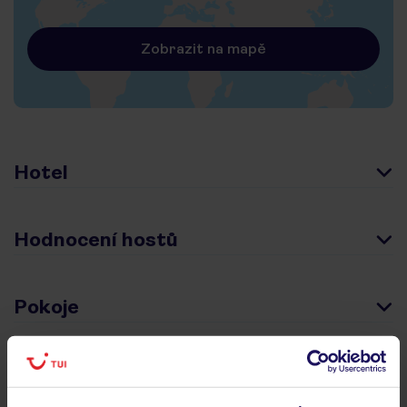
Zobrazit na mapě
Hotel
Hodnocení hostů
Pokoje
Stravování