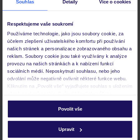
Souhlas
Detaily
Více o cookies
Důležité informace
Respektujeme vaše soukromí
Používáme technologie, jako jsou soubory cookie, za
Často kladené otázky
účelem zlepšení uživatelského komfortu při používání
našich stránek a personalizace zobrazovaného obsahu a
Jaké doklady jsou potřebné při cestování?
reklam. Soubory cookie jsou také využívány k analýze
Budeme ubytováni ihned po příjezdu do hotelu?
provozu na našich stránkách a k nabízení funkcí
Kam jít po přistání a vyzvednutí zavazadel?
sociálních médií. Neposkytnutí souhlasu, nebo jeho
Zobrazit další
odvolání může negativně ovlivnit některé funkce webu.
Kliknutím na „Povolit vše“ vyjadřujete souhlas s uložením
všech souborů cookie. Svůj výběr však můžete
personalizovat v sekci „Personalizace“.
Povolit vše
Stáhněte si bezplatnou aplikaci TUI
Podrobné informace o souborech cookie naleznete v
zásadách používání souborů cookie
a
zásadách
rychlé vyhledávání a prohlížení nabídek
Upravit
ochrany osobních údajů.
seznam oblíbených nabídek a možnost jejich sdílení
historie vyhledávání a naposledy zobrazené nabídky