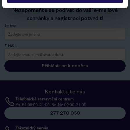
Nezapomeňte se podívat do vaší e-mailové
schránky a registraci potvrdit!
Jméno:
E-MAIL
Přihlásit se k odběru
Kontaktujte nás
Telefonické rezervační centrum
Po-Pá 08:00-21:00, So-Ne 09:00-21:00
277 270 059
Zákaznický servis