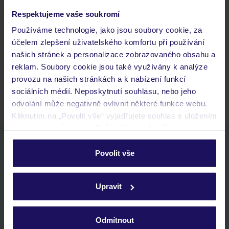
Často kladené otázky
Respektujeme vaše soukromí
Používáme technologie, jako jsou soubory cookie, za
Jaké doklady jsou potřebné při cestování?
účelem zlepšení uživatelského komfortu při používání
Budeme ubytováni ihned po příjezdu do hotelu?
našich stránek a personalizace zobrazovaného obsahu a
Kam jít po přistání a vyzvednutí zavazadel?
reklam. Soubory cookie jsou také využívány k analýze
Zobrazit další
provozu na našich stránkách a k nabízení funkcí
sociálních médií. Neposkytnutí souhlasu, nebo jeho
odvolání může negativně ovlivnit některé funkce webu.
Kliknutím na „Povolit vše“ vyjadřujete souhlas s uložením
všech souborů cookie. Svůj výběr však můžete
Stáhněte si bezplatnou aplikaci TUI
personalizovat v sekci „Personalizace“.
Povolit vše
rychlé vyhledávání a prohlížení nabídek
Podrobné informace o souborech cookie naleznete v
seznam oblíbených nabídek a možnost jejich sdílení
zásadách používání souborů cookie
a
zásadách
historie vyhledávání a naposledy zobrazené nabídky
Upravit
ochrany osobních údajů.
kontakt s TUI a všechny informace o tvé rezervaci v myTUI
Odmítnout