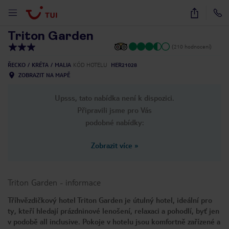
1
/
12
Triton Garden
(210 hodnocení)
ŘECKO
KRÉTA
MALIA
KÓD HOTELU
HER21028
ZOBRAZIT NA MAPĚ
Upsss, tato nabídka není k dispozici.
Připravili jsme pro Vás
podobné nabídky:
Zobrazit více
»
Triton Garden
-
informace
Tříhvězdičkový hotel Triton Garden je útulný hotel, ideální pro
ty, kteří hledají prázdninové lenošení, relaxaci a pohodlí, byť jen
v podobě all inclusive. Pokoje v hotelu jsou komfortně zařízené a