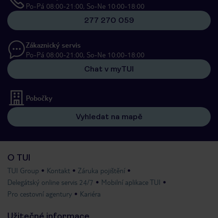
Po-Pá 08:00-21:00, So-Ne 10:00-18:00
277 270 059
Zákaznický servis
Po-Pá 08:00-21:00, So-Ne 10:00-18:00
Chat v myTUI
Pobočky
Vyhledat na mapě
O TUI
TUI Group
Kontakt
Záruka pojištění
Delegátský online servis 24/7
Mobilní aplikace TUI
Pro cestovní agentury
Kariéra
Užitečné informace