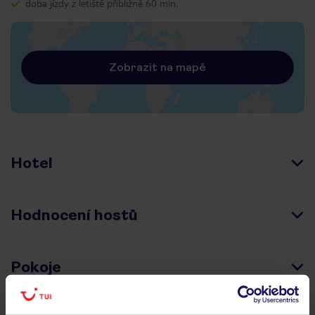
doba jízdy z letiště přibližně 60 min.
Zobrazit na mapě
Hotel
Hodnocení hostů
Pokoje