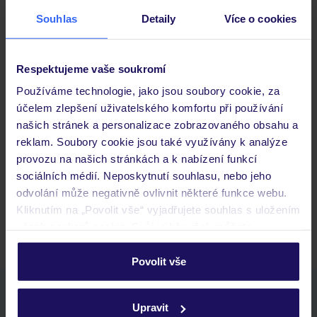
Stravování
Souhlas
Detaily
Více o cookies
Důležité informace
Respektujeme vaše soukromí
Používáme technologie, jako jsou soubory cookie, za
účelem zlepšení uživatelského komfortu při používání
Často kladené otázky
našich stránek a personalizace zobrazovaného obsahu a
Jaké doklady jsou potřebné při cestování?
reklam. Soubory cookie jsou také využívány k analýze
Budeme ubytováni ihned po příjezdu do hotelu?
provozu na našich stránkách a k nabízení funkcí
Kam jít po přistání a vyzvednutí zavazadel?
sociálních médií. Neposkytnutí souhlasu, nebo jeho
odvolání může negativně ovlivnit některé funkce webu.
Zobrazit další
Kliknutím na „Povolit vše“ vyjadřujete souhlas s uložením
všech souborů cookie. Svůj výběr však můžete
personalizovat v sekci „Personalizace“.
Povolit vše
Podrobné informace o souborech cookie naleznete v
Stáhněte si bezplatnou aplikaci TUI
zásadách používání souborů cookie
a
zásadách
Upravit
rychlé vyhledávání a prohlížení nabídek
ochrany osobních údajů.