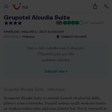
1
/
29
Grupotel Alcudia Suite
(301 hodnocení)
ŠPANĚLSKO
MALLORCA
ZÁLIV ALCUDIJSKÝ
KÓD HOTELU
PMI83036
ZOBRAZIT NA MAPĚ
Upsss, tato nabídka není k dispozici.
Připravili jsme pro Vás
podobné nabídky:
Zobrazit více
»
Grupotel Alcudia Suite
-
informace
Groupotel Alcudia Suite se nachází kousek od písečné pláže,
přímo v centru letoviska. Dospělí mohou využít venkovní bazén
se sladkou vodou nebo půjčovnu jízdních kol. Pro ty nejmenší je