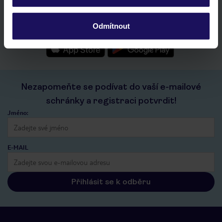
seznam oblíbených nabídek a možnost jejich sdílení
historie vyhledávání a naposledy zobrazené nabídky
Odmítnout
kontakt s TUI a všechny informace o tvé rezervaci v myTUI
Nezapomeňte se podívat do vaší e-mailové
schránky a registraci potvrdit!
Jméno:
E-MAIL
Přihlásit se k odběru