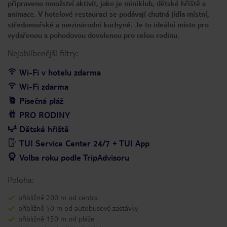
připraveno množství aktivit, jako je miniklub, dětské hřiště a
animace. V hotelové restauraci se podávají chutná jídla místní,
středomořské a mezinárodní kuchyně. Je to ideální místo pro
vydařenou a pohodovou dovolenou pro celou rodinu.
Nejoblíbenější filtry:
Wi-Fi v hotelu zdarma
Wi-Fi zdarma
Písečná pláž
PRO RODINY
Dětské hřiště
TUI Service Center 24/7 + TUI App
Volba roku podle TripAdvisoru
Poloha:
přibližně 200 m od centra
přibližně 50 m od autobusové zastávky
přibližně 150 m od pláže