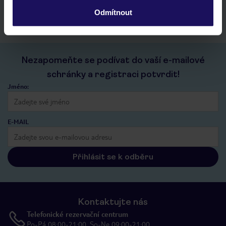
kontakt s TUI a všechny informace o tvé rezervaci v myTUI
Odmítnout
Nezapomeňte se podívat do vaší e-mailové
schránky a registraci potvrdit!
Jméno:
E-MAIL
Přihlásit se k odběru
Kontaktujte nás
Telefonické rezervační centrum
Po-Pá 08:00-21:00, So-Ne 09:00-21:00