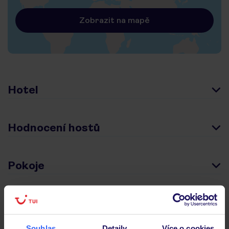
Zobrazit na mapě
Hotel
Hodnocení hostů
Pokoje
Stravování
Souhlas
Detaily
Více o cookies