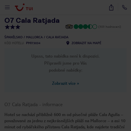
1
/
19
O7 Cala Ratjada
(303 hodnocení)
ŠPANĚLSKO
MALLORCA
CALA RATJADA
KÓD HOTELU
PMI73034
ZOBRAZIT NA MAPĚ
Upsss, tato nabídka není k dispozici.
Připravili jsme pro Vás
podobné nabídky:
Zobrazit více
»
O7 Cala Ratjada
-
informace
Hotel se nachází přibližně 600 m od písečné pláže Cala Agulla –
považované za jednu z nejkrásnějších pláží na Mallorce – a asi 10
minut od rybářského přístavu Cala Ratjada, kde najdete tradiční