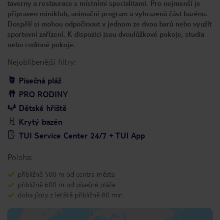
taverny a restaurace s místními specialitami. Pro nejmenší je
připraven miniklub, animační program a vyhrazená část bazénu.
Dospělí si mohou odpočinout v jednom ze dvou barů nebo využít
sportovní zařízení. K dispozici jsou dvoulůžkové pokoje, studia
nebo rodinné pokoje.
Nejoblíbenější filtry:
Písečná pláž
PRO RODINY
Dětské hřiště
Krytý bazén
TUI Service Center 24/7 + TUI App
Poloha:
přibližně 500 m od centra města
přibližně 600 m od písečné pláže
doba jízdy z letiště přibližně 80 min.