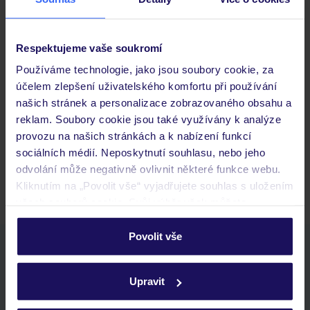
Důležité informace
Respektujeme vaše soukromí
Používáme technologie, jako jsou soubory cookie, za
Často kladené otázky
účelem zlepšení uživatelského komfortu při používání
Jaké doklady jsou potřebné při cestování?
našich stránek a personalizace zobrazovaného obsahu a
Budeme ubytováni ihned po příjezdu do hotelu?
reklam. Soubory cookie jsou také využívány k analýze
Kam jít po přistání a vyzvednutí zavazadel?
provozu na našich stránkách a k nabízení funkcí
sociálních médií. Neposkytnutí souhlasu, nebo jeho
Zobrazit další
odvolání může negativně ovlivnit některé funkce webu.
Kliknutím na „Povolit vše“ vyjadřujete souhlas s uložením
všech souborů cookie. Svůj výběr však můžete
personalizovat v sekci „Personalizace“.
Povolit vše
Stáhněte si bezplatnou aplikaci TUI
Podrobné informace o souborech cookie naleznete v
rychlé vyhledávání a prohlížení nabídek
zásadách používání souborů cookie
a
zásadách
Upravit
seznam oblíbených nabídek a možnost jejich sdílení
ochrany osobních údajů.
historie vyhledávání a naposledy zobrazené nabídky