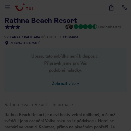
1
/
15
Rathna Beach Resort
(500 hodnocení)
SRÍ LANKA
KALUTARA
KÓD HOTELU
CMB34001
ZOBRAZIT NA MAPĚ
Upsss, tato nabídka není k dispozici.
Připravili jsme pro Vás
podobné nabídky:
Zobrazit více
»
Rathna Beach Resort
-
informace
Rathna Beach Resort je mezi hosty velmi oblíbený, o čemž
svědčí i jeho ocenění Volba roku na TripAdvisoru. Hotel se
nachází ve vesnici Kalutara, přímo na písečném pobřeží. Je