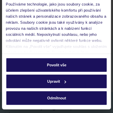
Budeme ubytováni ihned po příjezdu do hotelu?
Používáme technologie, jako jsou soubory cookie, za
Kam jít po přistání a vyzvednutí zavazadel?
účelem zlepšení uživatelského komfortu při používání
našich stránek a personalizace zobrazovaného obsahu a
Zobrazit další
reklam. Soubory cookie jsou také využívány k analýze
provozu na našich stránkách a k nabízení funkcí
sociálních médií. Neposkytnutí souhlasu, nebo jeho
odvolání může negativně ovlivnit některé funkce webu.
Kliknutím na „Povolit vše“ vyjadřujete souhlas s uložením
Stáhněte si bezplatnou aplikaci TUI
všech souborů cookie. Svůj výběr však můžete
rychlé vyhledávání a prohlížení nabídek
personalizovat v sekci „Personalizace“.
seznam oblíbených nabídek a možnost jejich sdílení
Povolit vše
historie vyhledávání a naposledy zobrazené nabídky
Podrobné informace o souborech cookie naleznete v
kontakt s TUI a všechny informace o tvé rezervaci v myTUI
zásadách používání souborů cookie
a
zásadách
Upravit
ochrany osobních údajů.
Odmítnout
Nezapomeňte se podívat do vaší e-mailové
schránky a registraci potvrdit!