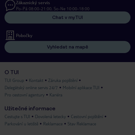
Zákaznický servis
Po-Pá 08:00-21:00, So-Ne 10:00-18:00
Chat v myTUI
Pobočky
Vyhledat na mapě
O TUI
TUI Group
Kontakt
Záruka pojištění
Delegátský online servis 24/7
Mobilní aplikace TUI
Pro cestovní agentury
Kariéra
Užitečné informace
Cestujte s TUI
Dovolená letecky
Cestovní pojištění
Parkování u letiště
Reklamace
Stav Reklamace