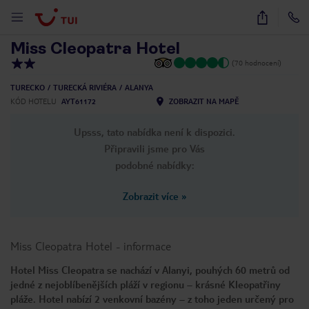
1
/
44
Miss Cleopatra Hotel
(70 hodnocení)
TURECKO
TURECKÁ RIVIÉRA
ALANYA
KÓD HOTELU
AYT61172
ZOBRAZIT NA MAPĚ
Upsss, tato nabídka není k dispozici.
Připravili jsme pro Vás
podobné nabídky:
Zobrazit více
»
Miss Cleopatra Hotel
-
informace
Hotel Miss Cleopatra se nachází v Alanyi, pouhých 60 metrů od
jedné z nejoblíbenějších pláží v regionu – krásné Kleopatřiny
pláže. Hotel nabízí 2 venkovní bazény – z toho jeden určený pro