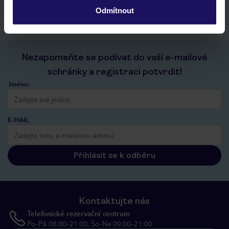
kontakt s TUI a všechny informace o tvé rezervaci v myTUI
Odmítnout
Nezapomeňte se podívat do vaší e-mailové
schránky a registraci potvrdit!
Jméno:
E-MAIL
Přihlásit se k odběru
Kontaktujte nás
Telefonické rezervační centrum
Po-Pá 08:00-21:00, So-Ne 09:00-21:00