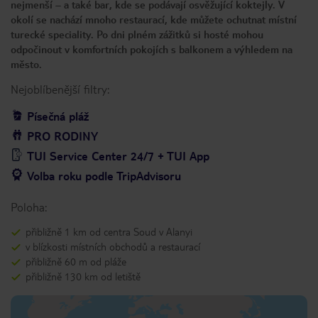
nejmenší – a také bar, kde se podávají osvěžující koktejly. V
okolí se nachází mnoho restaurací, kde můžete ochutnat místní
turecké speciality. Po dni plném zážitků si hosté mohou
odpočinout v komfortních pokojích s balkonem a výhledem na
město.
Nejoblíbenější filtry:
Písečná pláž
PRO RODINY
TUI Service Center 24/7 + TUI App
Volba roku podle TripAdvisoru
Poloha:
přibližně 1 km od centra Soud v Alanyi
v blízkosti místních obchodů a restaurací
přibližně 60 m od pláže
přibližně 130 km od letiště