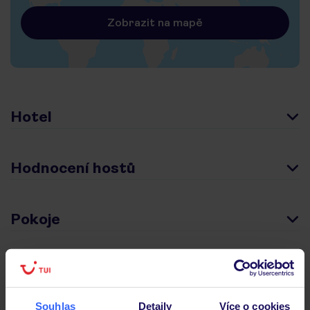
Zobrazit na mapě
Hotel
Hodnocení hostů
Pokoje
Stravování
Souhlas
Detaily
Více o cookies