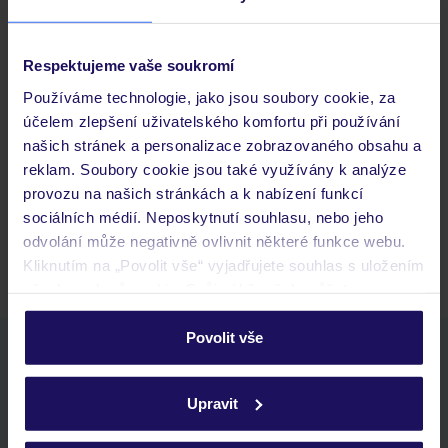
Důležité informace
Respektujeme vaše soukromí
Používáme technologie, jako jsou soubory cookie, za
Často kladené otázky
účelem zlepšení uživatelského komfortu při používání
Jaké doklady jsou potřebné při cestování?
našich stránek a personalizace zobrazovaného obsahu a
Budeme ubytováni ihned po příjezdu do hotelu?
reklam. Soubory cookie jsou také využívány k analýze
Kam jít po přistání a vyzvednutí zavazadel?
provozu na našich stránkách a k nabízení funkcí
sociálních médií. Neposkytnutí souhlasu, nebo jeho
Zobrazit další
odvolání může negativně ovlivnit některé funkce webu.
Kliknutím na „Povolit vše“ vyjadřujete souhlas s uložením
všech souborů cookie. Svůj výběr však můžete
personalizovat v sekci „Personalizace“.
Povolit vše
Stáhněte si bezplatnou aplikaci TUI
Podrobné informace o souborech cookie naleznete v
rychlé vyhledávání a prohlížení nabídek
zásadách používání souborů cookie
a
zásadách
seznam oblíbených nabídek a možnost jejich sdílení
Upravit
ochrany osobních údajů.
historie vyhledávání a naposledy zobrazené nabídky