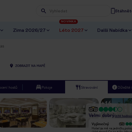
Stáhněte
Wpisz frazę, której szukasz
NOVINKA
Zima 2026/27
Léto 2027
Další Nabídka
tas
1
ZOBRAZIT NA MAPĚ
cení hostů
Pokoje
Stravování
Důležité
+
16
Velmi dobrý
(
650
hodnoc
Vyjímečný
Vyjímečný
Jsem spokojený opravdu super
Hotel za mě na jedničku,pokoj
.hotel je po rekonstrukci a vše fajn.
úklid denně.Co se týče jídla,