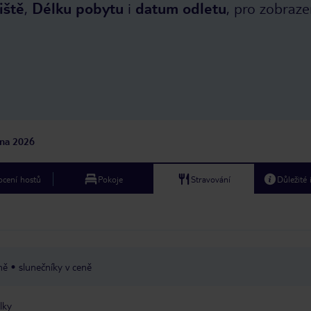
iště
,
Délku pobytu
i
datum odletu
, pro zobraze
jna 2026
cení hostů
Pokoje
Stravování
Důležité
ně
slunečníky v ceně
lky