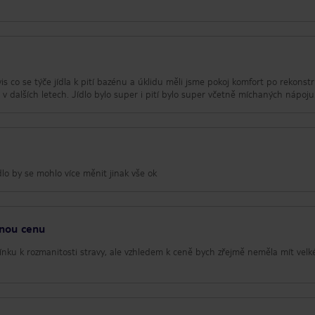
 co se týče jídla k pití bazénu a úklidu měli jsme pokoj komfort po rekonstr
v dalších letech. Jídlo bylo super i pití bylo super včetně míchaných nápoju
dlo by se mohlo více měnit jinak vše ok
lnou cenu
nku k rozmanitosti stravy, ale vzhledem k ceně bych zřejmě neměla mít velk