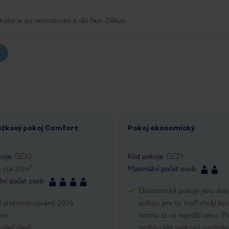
jený opravdu super .hotel je po rekonstrukci a vše fajn. Děkuji.
ůžkový pokoj Comfort
Pokoj ekonomický
3
1 /
2
koje
:
DZX2
Kód pokoje
:
DZZ1
2
:
cca
20
m
Maximální počet osob
:
ní počet osob
:
Ekonomické pokoje jsou dob
ě zrekonstruováný 2026
volbou pro ty, kteří chtějí byd
fon
hotelu za co nejnižší cenu. P
ušeč vlasů
mohou lišit velikostí, umístě