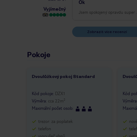
Ok
Vyjímečný
Jsem spoko
Zobrazit více recenzí
Pokoje
Dvoulůžkový pokoj Standard
Dvoul
1 /
4
1 /
Kód pokoje
:
DZX1
Kód po
2
Výměra
:
cca
22
m
Výměra
Maximální počet osob
:
Maximál
trezor: za poplatek
nov
telefon
tele
vysoušeč vlasů
vyso