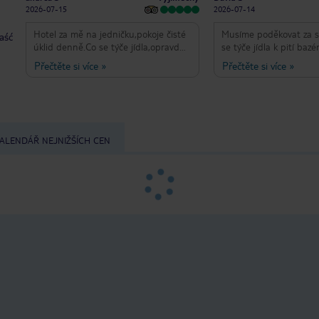
2026-07-15
2026-07-14
Hotel za mě na jedničku,pokoje čisté
Musíme poděkovat za s
taść
úklid denně.Co se týče jídla,opravdu
se týče jídla k pití baz
kvalitní, čerstvé, spokojenost.Obsluha
měli jsme pokoj komfor
Přečtěte si více
»
Přečtěte si více
»
milá, usměvavá, ochotná.Co mi
rekonstrukci v roce 20
vadilo,ale to je problém všech
pokračuje v dalších lete
hotelů,je nedostek lehátek u bazénu-
super i pití bylo super
ostatni klienti si tam dávali osušky a
míchaných nápoju.
přitom blokace.Plaz by bylo potřeba
více udržovat,vadila mi veřejná-
ALENDÁŘ NEJNIŽŠÍCH CEN
odpadky u moře,
neudržované,spousta lidí mimo
hotel.A taky by to chtělo nějaký bar u
moře, chápu sice pár metrů hotel,ale
i přesto.Ale jinak doporučuji