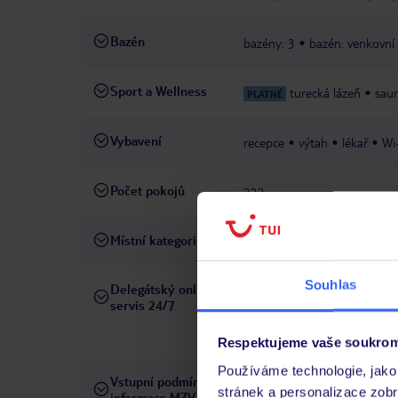
Bazén
bazény: 3
bazén: venkovní
Sport a Wellness
turecká lázeň
sau
PLATNÉ
Vybavení
recepce
výtah
lékař
Wi
Počet pokojů
222
Místní kategorie
4 hvězdičky
Souhlas
Delegátský online
Ve Vámi rezervovaném hotelu
servis 24/7
telefonicky, SMS a přes chat
pobytových místech a jazyko
Respektujeme vaše soukrom
Používáme technologie, jako 
Vstupní podmínky a
Přečtěte si vstupní podmínky
stránek a personalizace zob
informace MZV