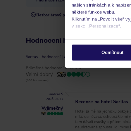
našich stránkách a k nabízen
některé funkce webu.
Bezbariérový přístup
Hotel není vhodný pro osob
Kliknutím na „Povolit vše“ v
v sekci „Personalizace“.
Hodnocení hostů
Podrobné informace o soubo
osobních údajů.
Odmítnout
Saritas
-
hodnocení
|
vlastníkem recenze je TripAdvisor
Průměrné hodnocení TripAdvisor:
Velmi dobrý
(650 hodnocení)
andrea Ś
2026-07-15
Recenze na hotel Saritas
Vyjímečný
Hotel za mě na jedničku,pokoje č
milá, usměvavá, ochotná.Co mi va
tam dávali osušky a přitom blokace.Plaz by bylo potřeba více udržovat,vadila mi veř
neudržované,spousta lidí mimo ho