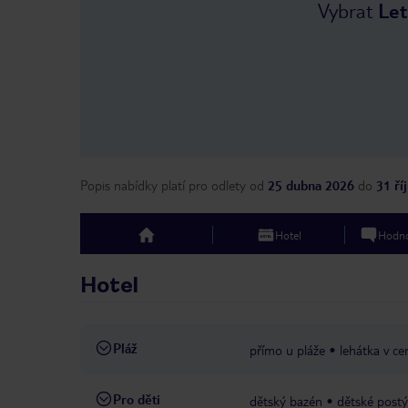
Vybrat
Let
Popis nabídky platí pro odlety
od
25 dubna 2026
do
31 ří
Hotel
Hodno
top
Hotel
Pláž
přímo u pláže
lehátka v ce
Pro děti
dětský bazén
dětské postý