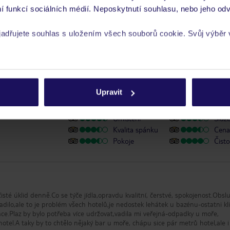
í funkcí sociálních médií. Neposkytnutí souhlasu, nebo jeho odv
y se zdravotním postižením
yjadřujete souhlas s uložením všech souborů cookie. Svůj výběr
rech cookie naleznete v
zásadách používání souborů cookie
Upravit
Umístění
Služ
Kvalita spánku
Cena 
Pokoje
Čisto
isté úklid denně.Co se týče jídla,opravdu kvalitní, čerstvé, spokojenost.Obsl
dilo,ale to je problém všech hotelů,je nedostek lehátek u bazénu-ostatni kli
ejná-odpadky u moře,
tel.A taky by to chtělo nějaký bar u moře, chápu sice pár metrů hotel,ale i