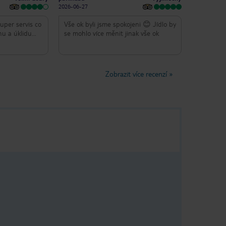
2026-06-27
uper servis co
Vše ok byli jsme spokojeni 😊 Jídlo by
énu a úklidu
se mohlo více měnit jinak vše ok
t po
26 která pořád
ch. Jídlo bylo
 včetně
Zobrazit více recenzí
»