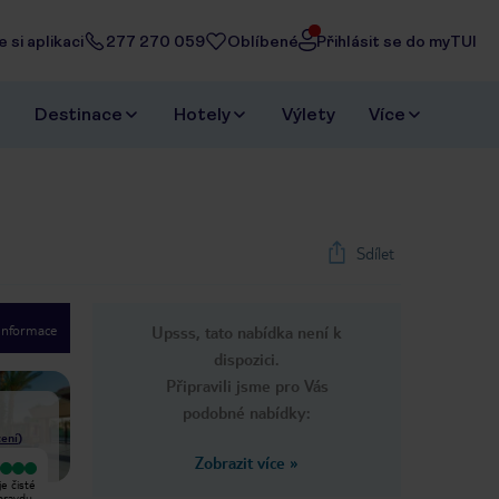
 si aplikaci
277 270 059
Oblíbené
Přihlásit se do myTUI
Destinace
Hotely
Výlety
Více
Sdílet
 informace
Upsss, tato nabídka není k
1
/
22
dispozici.
Next slide
Připravili jsme pro Vás
podobné nabídky:
ení
)
Zobrazit více
»
Velmi dobrý
Vyjímečný
e čisté
Musíme poděkovat za super servis
Vše ok byli jsme spokojeni 😊 Jídlo
opravdu
co se týče jídla k pití bazénu a úklidu
by se mohlo více měnit jinak vše ok