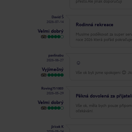
přesto.Ale jinak doporučuji
David Š
2026-07-14
Rodinná rekreace
Velmi dobrý
Musíme poděkovat za super servis
roce 2026 která pořád pokračuje 
pavlinabu
2026-06-27
☺️
Vyjímečný
Vše ok byli jsme spokojeni 😊 Jí
Roving751003
2026-05-29
Pěkná dovolená za přijate
Velmi dobrý
Vše ok, měla bych pouze připomí
očekávání.
jiricek K
2026-05-24