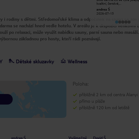
Děkuji.
kvalitní, čerstvé,
spokojenost.Obsluha milá,
jiricek K
andrea Ś
usměvavá, ochotná.Co mi vadi
2026-05-24
2026-07-15
to je problém všech hotelů,je
y i rodiny s dětmi. Středomořské klima a odpočinek na slunci se zde 
nedostek lehátek u bazénu-o
klienti si tam dávali osušky a 
darma se nachází hned vedle hotelu. V areálu je k dispozici venkovní 
blokace.Plaz by bylo potřeba více
udržovat,vadila mi veřejná-o
uží po relaxaci, může využít nabídku sauny, parní sauna nebo masáží.
u moře, neudržované,spousta 
mimo hotel.A taky by to chtě
výbornou základnou pro hosty, kteří rádi poznávají.
nějaký bar u moře, chápu sic
metrů hotel,ale i přesto.Ale ji
doporučuji
Y
Dětské skluzavky
Wellness
Poloha:
přibližně 2 km od centra Alanyi
přímo u pláže
přibližně 120 km od letiště
Vyjímečný
andrea Ś
David Š