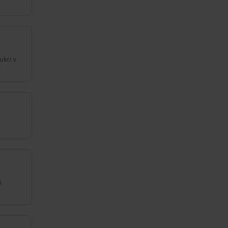
ukci v
.
é