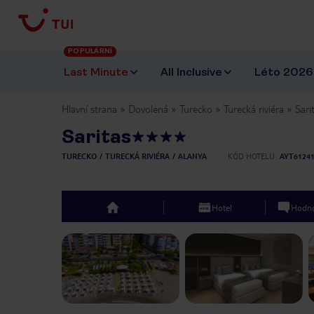
POPULÁRNÍ
Last Minute
All Inclusive
Léto 2026
Hlavní strana
Dovolená
Turecko
Turecká riviéra
Sari
Saritas
TURECKO
TURECKÁ RIVIÉRA
ALANYA
KÓD HOTELU
AYT6124
Hotel
Hodno
top
Previous slide