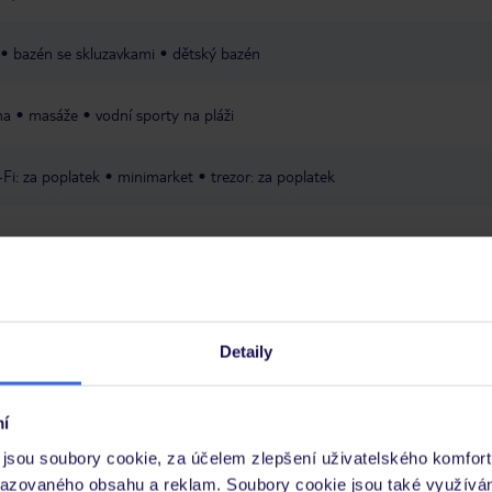
bazén se skluzavkami
dětský bazén
na
masáže
vodní sporty na pláži
-Fi: za poplatek
minimarket
trezor: za poplatek
Detaily
 je péče poskytována pouze prostřednictvím TUI Service Center 24/7:
 v aplikaci TUI na myTUI. Podrobné informace o péči zástupce v jednotlivý
vých požadavcích naleznete na www.tui.cz v záložce
Delegátský online ser
í
jsou soubory cookie, za účelem zlepšení uživatelského komfort
 a informace MZV týkající se země, do které cestujete.
.
razovaného obsahu a reklam. Soubory cookie jsou také využívá