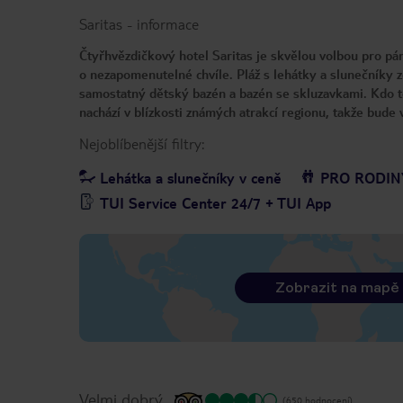
Saritas
-
informace
Čtyřhvězdičkový hotel Saritas je skvělou volbou pro pár
o nezapomenutelné chvíle. Pláž s lehátky a slunečníky z
samostatný dětský bazén a bazén se skluzavkami. Kdo to
nachází v blízkosti známých atrakcí regionu, takže bude 
Nejoblíbenější filtry:
Lehátka a slunečníky v ceně
PRO RODIN
TUI Service Center 24/7 + TUI App
Zobrazit na mapě
Velmi dobrý
(650 hodnocení)