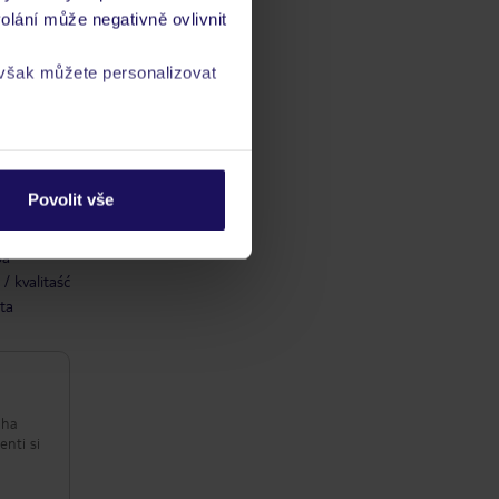
olání může negativně ovlivnit
 však můžete personalizovat
a
zásadách ochrany
Povolit vše
ba
/ kvalitaść
ta
uha
enti si