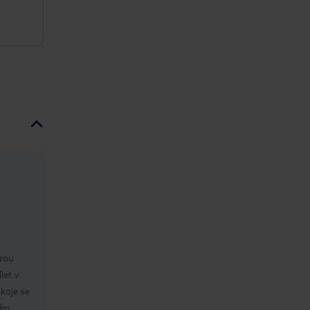
rou
let v
okoje se
ním