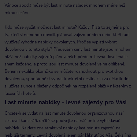
Vánoce apod.) může být last minute nabídek mnohem méně než
mimo sezónu.
Kdo může využít možnost last minute? Každý! Platí to zejména pro
ty, kteří si nemohou dovolit plánovat zájezd předem nebo kteří rádi
využívají výhodné nabídky dovolených. Proč se vyplatí vybrat
dovolenou v tomto stylu? Především ceny last minute jsou mnohem
nižší, než nabídky zájezdů plánovaných předem. Levná dovolená je
snem každého, a proto jsou last minute dovolené velmi oblíbené.
Během několika okamžiků se můžete rozhodnout pro exotickou
dovolenou, spontánně si vybrat konkrétní destinaci a za několik dní
si užívat slunce a blažený odpočinek na rozpálené pláži v některém z
luxusních hotelů.
Last minute nabídky - levné zájezdy pro Vás!
Chcete-li se vydat na last minute dovolenou organizovanou naší
cestovní kanceláří, určitě se podívejte na náš online vyhledávač
nabídek. Najdete zde atraktivní nabídky last minute zájezdů na
nejbližší termíny. Levná dovolená je jen pár kliknutí od Vás. Čekají na