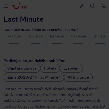
Last Minute
KALENDÁŘ NEJBLIŽŠÍCH DOSTUPNÝCH TERMÍNŮ
PÁ - 7.08
SO - 8.08
NE - 9.08
PO - 10.08
ÚT - 11.08
Podívejte se, co dalšího nabízíme:
Vlastní doprava
Hotely
Lyžování
Zima 2026/27 First Minute®
All Inclusive
Last minute - tento termín slyšel alespoň jednou v životě téměř
každý, ale ne každý ví, co přesně znamená. Nejčastěji se s ním
setkávají Zákazníci cestovních kanceláří při hledání dovolenkových
destinací. Co jsou to vlastně last minute dovolené? Co znamená „last