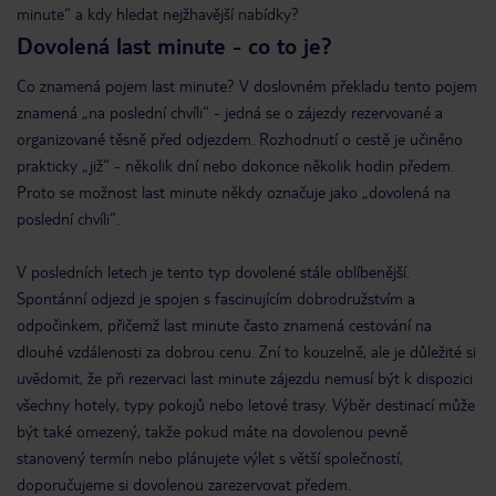
minute“ a kdy hledat nejžhavější nabídky?
Dovolená last minute - co to je?
Co znamená pojem last minute? V doslovném překladu tento pojem
znamená „na poslední chvíli“ - jedná se o zájezdy rezervované a
organizované těsně před odjezdem. Rozhodnutí o cestě je učiněno
prakticky „již“ - několik dní nebo dokonce několik hodin předem.
Proto se možnost last minute někdy označuje jako „dovolená na
poslední chvíli“.
V posledních letech je tento typ dovolené stále oblíbenější.
Spontánní odjezd je spojen s fascinujícím dobrodružstvím a
odpočinkem, přičemž last minute často znamená cestování na
dlouhé vzdálenosti za dobrou cenu. Zní to kouzelně, ale je důležité si
uvědomit, že při rezervaci last minute zájezdu nemusí být k dispozici
všechny hotely, typy pokojů nebo letové trasy. Výběr destinací může
být také omezený, takže pokud máte na dovolenou pevně
stanovený termín nebo plánujete výlet s větší společností,
doporučujeme si dovolenou zarezervovat předem.