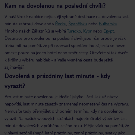
Kam na dovolenou na poslední chvíli?
V naší široké nabídce nejčastěji vybrané destinace na dovolenou last
minute zahrnují dovolené v
Řecku
,
Španělsku
nebo
Bulharsku
.
Mnoho našich Zákazníků si vybírá
Turecko
,
Kypr
nebo
Egypt
.
Destinace pro dovolenou na poslední chvíli jsou různorodé, je však
třeba mít na paměti, že při rezervaci spontánního zájezdu se nesmí
omezit pouze na jeden hotel nebo směr cesty. Otevřete si tak dveře
k širšímu výběru nabídek - a Vaše vysněná cesta bude ještě
zajímavější.
Dovolená a prázdniny last minute - kdy
vyrazit?
Pro last minute dovolenou je ideální jakýkoli čas! Jak už název
napovídá, last minute zájezdy znamenají neomezený čas na výpravu.
Nemusíte tedy přemýšlet o vhodném termínu, kdy na dovolenou
vyrazit. Na našich webových stránkách najdete široký výběr tzv. last
minute dovolených v průběhu celého roku. Mějte však na paměti, že
v hlavní sezóně (např. letní prázdniny, zimní prázdniny, svátky jako