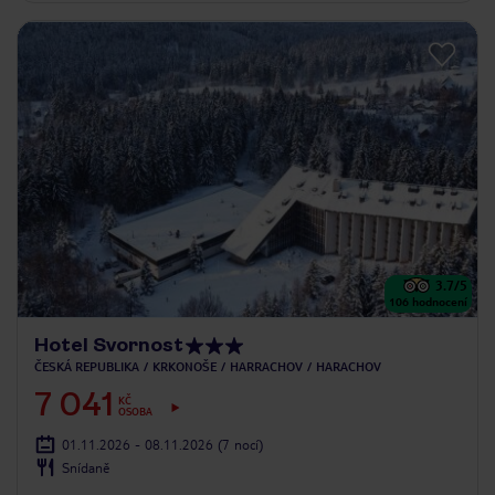
3.7
/5
106
hodnocení
Hotel Svornost
ČESKÁ REPUBLIKA
KRKONOŠE
HARRACHOV
HARACHOV
7 041
KČ
OSOBA
01.11.2026 - 08.11.2026
(7 nocí)
Snídaně