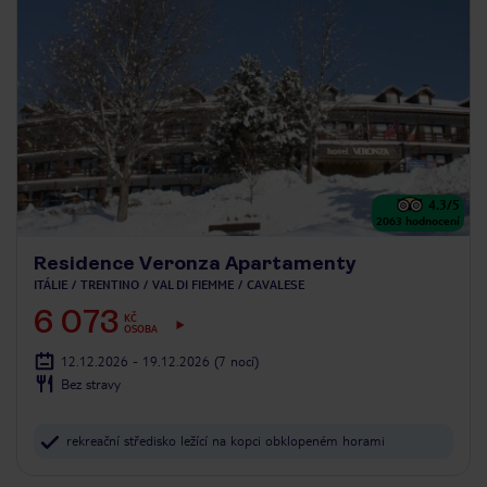
4.3
/5
2063
hodnocení
Residence Veronza Apartamenty
ITÁLIE
TRENTINO
VAL DI FIEMME
CAVALESE
6 073
KČ
OSOBA
12.12.2026 - 19.12.2026
(7 nocí)
Bez stravy
rekreační středisko ležící na kopci obklopeném horami