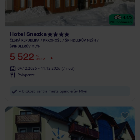
4.4
/5
203
hodnocení
Hotel Snezka
ČESKÁ REPUBLIKA
KRKONOŠE
ŠPINDLERŮV MLÝN
ŠPINDLERŮV MLÝN
5 522
KČ
OSOBA
04.12.2026 - 11.12.2026
(7 nocí)
Polopenze
v blízkosti centra města Špindlerův Mlýn