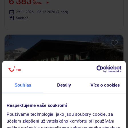
6 383
KČ
OSOBA
29.11.2026 - 06.12.2026
(7 nocí)
Snídaně
Souhlas
Detaily
Více o cookies
Respektujeme vaše soukromí
Používáme technologie, jako jsou soubory cookie, za
Appartement Christine
účelem zlepšení uživatelského komfortu při používání
RAKOUSKO
TYROLSKO
SKIWELT-ELLMAU-HOPFGARTEN
BRIXEN
našich stránek a personalizace zobrazovaného obsahu a