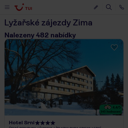
Lyžařské zájezdy Zima
Nalezeny 482 nabídky
4.4
/5
345
hodnocení
Hotel Srni