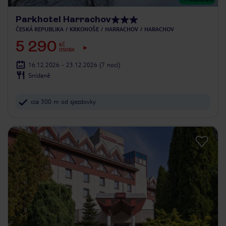
Parkhotel Harrachov
ČESKÁ REPUBLIKA
KRKONOŠE
HARRACHOV
HARACHOV
5 290
KČ
OSOBA
16.12.2026 - 23.12.2026
(7 nocí)
Snídaně
cca 300 m od sjezdovky