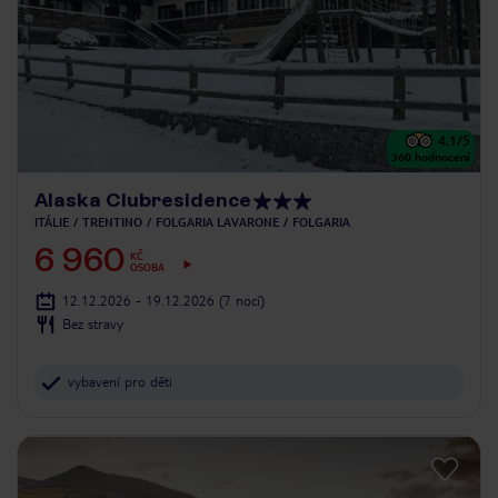
4.1
/5
360
hodnocení
Alaska Clubresidence
ITÁLIE
TRENTINO
FOLGARIA LAVARONE
FOLGARIA
6 960
KČ
OSOBA
12.12.2026 - 19.12.2026
(7 nocí)
Bez stravy
vybavení pro děti