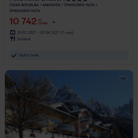
ČESKÁ REPUBLIKA
KRKONOŠE
ŠPINDLERŮV MLÝN
ŠPINDLERŮV MLÝN
10 742
KČ
OSOBA
29.03.2027 - 05.04.2027
(7 nocí)
Snídaně
útulný hotel