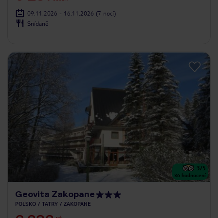
09.11.2026 - 16.11.2026
(7 nocí)
Snídaně
3
/5
36
hodnocení
Geovita Zakopane
POLSKO
TATRY
ZAKOPANE