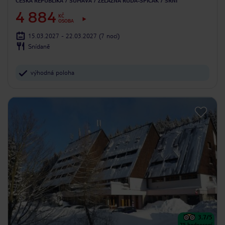
ČESKÁ REPUBLIKA
ŠUMAVA
ŻELAZNA RUDA-SPICAK
SRNÍ
4 884
KČ
OSOBA
15.03.2027 - 22.03.2027
(7 nocí)
Snídaně
výhodná poloha
3.7
/5
75
hodnocení