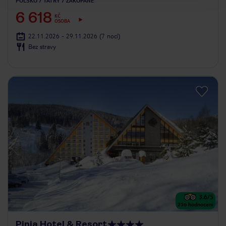
POLSKO
TATRY
ZAKOPANE
6 618
KČ
OSOBA
22.11.2026 - 29.11.2026
(7 nocí)
Bez stravy
3.6
/5
256
hodnocení
Pinia Hotel & Resort