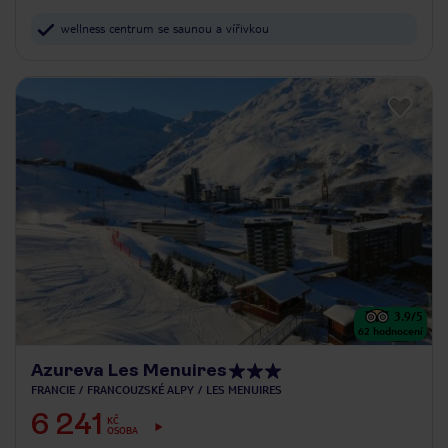
wellness centrum se saunou a vířivkou
3.9
/5
62
hodnocení
Azureva Les Menuires
FRANCIE
FRANCOUZSKÉ ALPY
LES MENUIRES
6 241
KČ
OSOBA