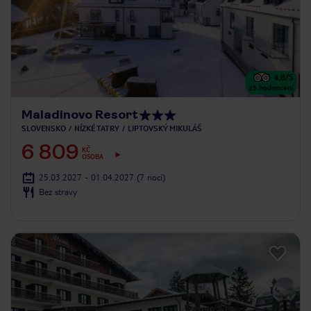
4.8
/5
25
hodnocení
Maladinovo Resort
SLOVENSKO
NÍZKÉ TATRY
LIPTOVSKÝ MIKULÁŠ
6 809
KČ
OSOBA
25.03.2027 - 01.04.2027
(7 nocí)
Bez stravy