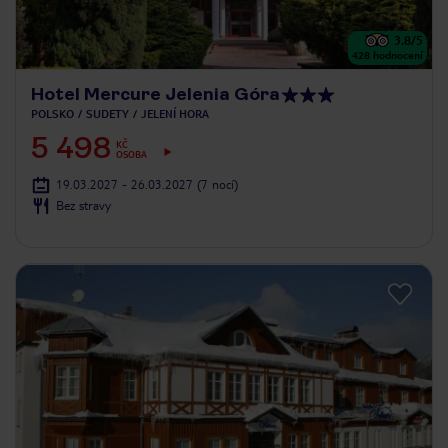
3.8
/5
428
hodnocení
Hotel Mercure Jelenia Góra
POLSKO
SUDETY
JELENÍ HORA
5 498
KČ
OSOBA
19.03.2027 - 26.03.2027
(7 nocí)
Bez stravy