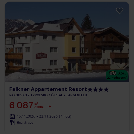
3.5
/5
22
hodnocení
Falkner Appartement Resort
RAKOUSKO
TYROLSKO
ÖTZTAL
LANGENFELD
6 087
KČ
OSOBA
15.11.2026 - 22.11.2026
(7 nocí)
Bez stravy