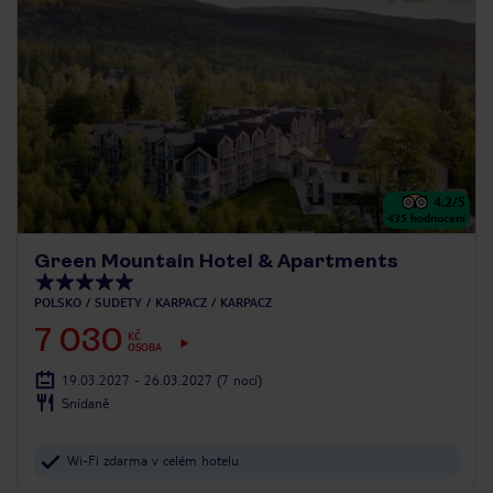
4.2
/5
435
hodnocení
Green Mountain Hotel & Apartments
POLSKO
SUDETY
KARPACZ
KARPACZ
7 030
KČ
OSOBA
19.03.2027 - 26.03.2027
(7 nocí)
Snídaně
Wi-Fi zdarma v celém hotelu