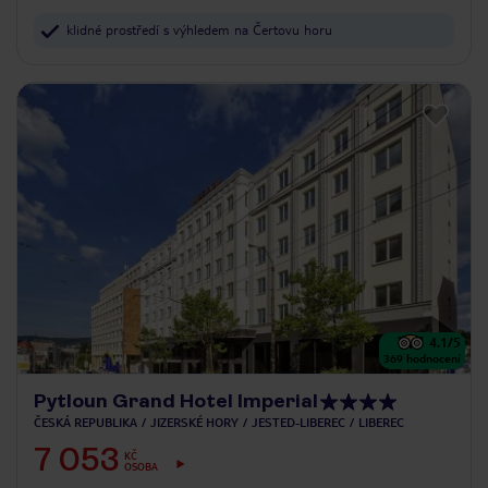
klidné prostředí s výhledem na Čertovu horu
4.1
/5
369
hodnocení
Pytloun Grand Hotel Imperial
ČESKÁ REPUBLIKA
JIZERSKÉ HORY
JESTED-LIBEREC
LIBEREC
7 053
KČ
OSOBA