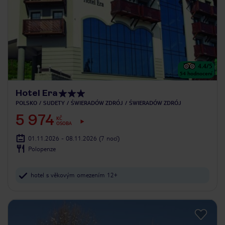
4.4
/5
54
hodnocení
Hotel Era
POLSKO
SUDETY
ŚWIERADÓW ZDRÓJ
ŚWIERADÓW ZDRÓJ
5 974
KČ
OSOBA
01.11.2026 - 08.11.2026
(7 nocí)
Polopenze
hotel s věkovým omezením 12+