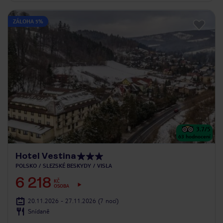
ZÁLOHA 5%
3.7
/5
63
hodnocení
Hotel Vestina
POLSKO
SLEZSKÉ BESKYDY
VISLA
6 218
KČ
OSOBA
20.11.2026 - 27.11.2026
(7 nocí)
Snídaně