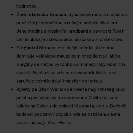
hodnotou.
Živé letovisko Sousse:
dynamické město s dlouhou
pobřežní promenádou a rušným nočním životem.
Jeho medina s masivními hradbami a pevností Ribat
věrně ukazuje středověkou arabskou architekturu.
Elegantní Monastir:
klidnější město, kterému
dominuje velkolepé mauzoleum prezidenta Habíba
Burgiby se zlatou výzdobou a monastirský ribát z 8.
století. Nachází se zde mezinárodní letiště, což
zaručuje velmi krátký transfer do hotelu.
Výlety za Star Wars
: obě města mají strategickou
polohu pro výpravy do vnitrozemí. Oblíbené jsou
výlety na Saharu do oblasti Matmata, kde si Berbeři
budovali podzemní obydlí a kde se natáčela slavná
vesmírná sága Star Wars.