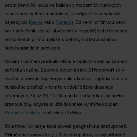
sedmidenní All Inclusive balíček v moderních tuniských
resortech vychází mnohokrát levněji než srovnatelné
zájezdy do
Řecka
nebo
Turecka
. Za velmi příznivou cenu
tak návštěvníci získají ubytování v rozsáhlých hotelových
komplexech přímo u pláže s bohatým stravováním a
nadstandardním servisem.
Dalším trumfem je ideální klima a teplota vody na samém
začátku sezóny. Zatímco severní část Středomoří se v
květnu a červnu teprve pomalu otepluje, teplota moře u
tuniského pobřeží v tomto období běžně dosahuje
příjemných 24 až 26 °C. Nemusíte tedy čekat na horké
srpnové dny, abyste si užili dokonale vyhřáté koupání.
Počasí v Tunisku
je příznivé již dříve.
Důležitou roli hraje také skvělá geografická dostupnost.
Přímé charterové lety z České republiky trvají přibližně