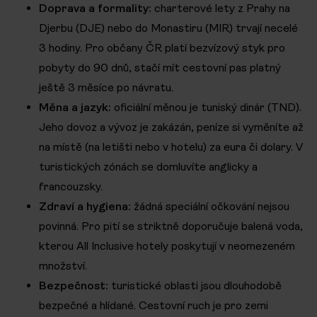
Doprava a formality:
charterové lety z Prahy na
Djerbu (DJE) nebo do Monastiru (MIR) trvají necelé
3 hodiny. Pro občany ČR platí bezvízový styk pro
pobyty do 90 dnů, stačí mít cestovní pas platný
ještě 3 měsíce po návratu.
Měna a jazyk:
oficiální měnou je tuniský dinár (TND).
Jeho dovoz a vývoz je zakázán, peníze si vyměníte až
na místě (na letišti nebo v hotelu) za eura či dolary. V
turistických zónách se domluvíte anglicky a
francouzsky.
Zdraví a hygiena:
žádná speciální očkování nejsou
povinná. Pro pití se striktně doporučuje balená voda,
kterou All Inclusive hotely poskytují v neomezeném
množství.
Bezpečnost:
turistické oblasti jsou dlouhodobě
bezpečné a hlídané. Cestovní ruch je pro zemi