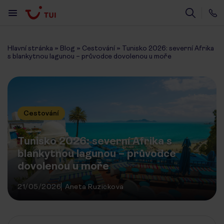
Hlavní stránka
»
Blog
»
Cestování
»
Tunisko 2026: severní Afrika
s blankytnou lagunou – průvodce dovolenou u moře
Cestování
Tunisko 2026: severní Afrika s
blankytnou lagunou – průvodce
dovolenou u moře
21/05/2026
Aneta Ruzickova