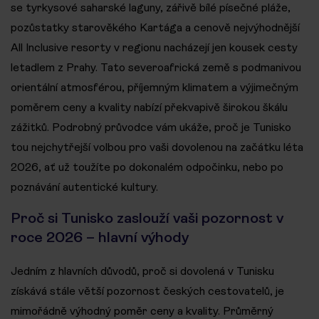
se tyrkysové saharské laguny, zářivě bílé písečné pláže,
pozůstatky starověkého Kartága a cenově nejvýhodnější
All Inclusive resorty v regionu nacházejí jen kousek cesty
letadlem z Prahy. Tato severoafrická země s podmanivou
orientální atmosférou, příjemným klimatem a výjimečným
poměrem ceny a kvality nabízí překvapivě širokou škálu
zážitků. Podrobný průvodce vám ukáže, proč je Tunisko
tou nejchytřejší volbou pro vaši dovolenou na začátku léta
2026, ať už toužíte po dokonalém odpočinku, nebo po
poznávání autentické kultury.
Proč si Tunisko zaslouží vaši pozornost v
roce 2026 – hlavní výhody
Jedním z hlavních důvodů, proč si dovolená v Tunisku
získává stále větší pozornost českých cestovatelů, je
mimořádně výhodný poměr ceny a kvality. Průměrný