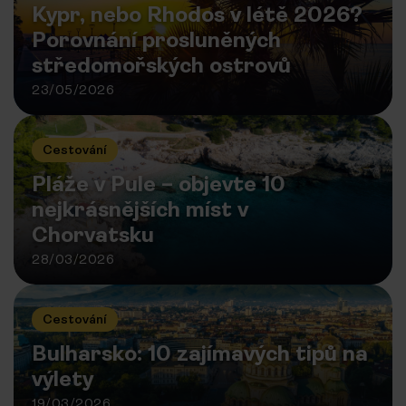
Kypr, nebo Rhodos v létě 2026?
Porovnání prosluněných
středomořských ostrovů
23/05/2026
Cestování
Pláže v Pule – objevte 10
nejkrásnějších míst v
Chorvatsku
28/03/2026
Cestování
Bulharsko: 10 zajímavých tipů na
výlety
19/03/2026