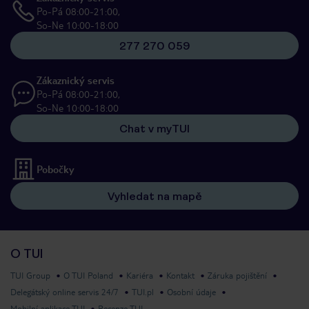
Po-Pá 08:00-21:00,
So-Ne 10:00-18:00
277 270 059
Zákaznický servis
Po-Pá 08:00-21:00,
So-Ne 10:00-18:00
Chat v myTUI
Pobočky
Vyhledat na mapě
O TUI
TUI Group
O TUI Poland
Kariéra
Kontakt
Záruka pojištění
Delegátský online servis 24/7
TUI.pl
Osobní údaje
Mobilní aplikace TUI
Recenze TUI