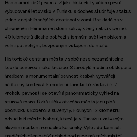
Hammamet drží prvenství jako historicky vůbec první
vybudované letovisko v Tunisku a dodnes si udržuje status
jedné z nejoblíbenějších destinací v zemi. Rozkládá se v
chráněném Hammametském zálivu, který nabízí více než
40 kilometrů dlouhé pobřeží s jemným světlým pískem a
velmi pozvolným, bezpečným vstupem do moře.
Historické centrum města v sobě nese nezaměnitelné
kouzlo severoafrické tradice. Starobylá medina obklopená
hradbami a monumentální pevnost kasbah vytvářejí
nádherný kontrast k moderní turistické zástavbě. Z
vrcholu pevnosti se otevírá panoramatický výhled na
azurové moře. Úzké uličky starého města jsou plné
obchůdků s koberci a suvenýry. Pouhých 12 kilometrů
odsud leží město Nabeul, které je v Tunisku uznávaným
hlavním městem řemeslné keramiky. Výlet do tamních
tradičních dílen nabízí pohled pod ruce místních mistrů