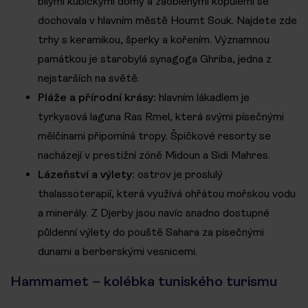
bílými kubickými domy a zaoblenými kopulemi se
dochovala v hlavním městě Houmt Souk. Najdete zde
trhy s keramikou, šperky a kořením. Významnou
památkou je starobylá synagoga Ghriba, jedna z
nejstarších na světě.
Pláže a přírodní krásy:
hlavním lákadlem je
tyrkysová laguna Ras Rmel, která svými písečnými
mělčinami připomíná tropy. Špičkové resorty se
nacházejí v prestižní zóně Midoun a Sidi Mahres.
Lázeňství a výlety:
ostrov je proslulý
thalassoterapií, která využívá ohřátou mořskou vodu
a minerály. Z Djerby jsou navíc snadno dostupné
půldenní výlety do pouště Sahara za písečnými
dunami a berberskými vesnicemi.
Hammamet – kolébka tuniského turismu