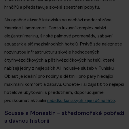
hrnčířů a představuje skvělé zpestření pobytu.
Na opačné straně letoviska se nachází moderní zóna
Yasmine Hammamet. Tento luxusní komplex nabízí
elegantní marinu, široké palmové promenády, zábavní
aquapark a síť mezinárodních hotelů. Právě zde naleznete
rozvinutou infrastrukturu skvěle hodnocených
čtyřhvězdičkových a pětihvězdičkových hotelů, které
nabízejí jedny z nejlepších All Inclusive služeb v Tunisku.
Oblast je ideální pro rodiny s dětmi i pro páry hledající
maximální komfort a zábavu. Chcete-li si zajistit to nejlepší
hotelové ubytování s předstihem, doporučujeme
prozkoumat aktuální
nabídku tuniských zájezdů na léto
.
Sousse a Monastir – středomořské pobřeží
s dávnou historií