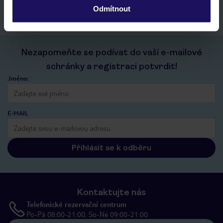
Odmítnout
Nezapomeňte se podívat do vaší e-mailové
schránky a registraci potvrdit!
Jméno:
E-MAIL
Přihlásit se k odběru
Kontaktujte nás
Telefonické rezervační centrum
Po-Pá 08:00-21:00, So-Ne 09:00-21:00