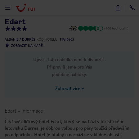
1
/
15
Edart
(100 hodnocení)
ALBÁNIE
DURRËS
KÓD HOTELU
TIA10103
ZOBRAZIT NA MAPĚ
Upsss, tato nabídka není k dispozici.
Připravili jsme pro Vás
podobné nabídky:
Zobrazit více
»
Edart
-
informace
Čtyřhvězdičkový hotel Edart, který se nachází v turistickém
letovisku Durres, je dobrou volbou pro páry toužící především
po odpočinku. Hotel je útulný a nachází se v klidné oblasti,