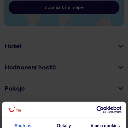
Zobrazit na mapě
Hotel
Hodnocení hostů
Pokoje
Stravování
Souhlas
Detaily
Více o cookies