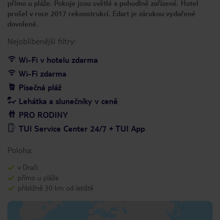
přímo u pláže. Pokoje jsou světlé a pohodlně zařízené. Hotel
prošel v roce 2017 rekonstrukcí. Edart je zárukou vydařené
dovolené.
Nejoblíbenější filtry:
Wi-Fi v hotelu zdarma
Wi-Fi zdarma
Písečná pláž
Lehátka a slunečníky v ceně
PRO RODINY
TUI Service Center 24/7 + TUI App
Poloha:
v Drači
přímo u pláže
přibližně 30 km od letiště