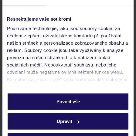
Důležité informace
Respektujeme vaše soukromí
Používáme technologie, jako jsou soubory cookie, za
Často kladené otázky
účelem zlepšení uživatelského komfortu při používání
Jaké doklady jsou potřebné při cestování?
našich stránek a personalizace zobrazovaného obsahu a
Budeme ubytováni ihned po příjezdu do hotelu?
reklam. Soubory cookie jsou také využívány k analýze
Kam jít po přistání a vyzvednutí zavazadel?
provozu na našich stránkách a k nabízení funkcí
sociálních médií. Neposkytnutí souhlasu, nebo jeho
Zobrazit další
odvolání může negativně ovlivnit některé funkce webu.
Kliknutím na „Povolit vše“ vyjadřujete souhlas s uložením
všech souborů cookie. Svůj výběr však můžete
personalizovat v sekci „Personalizace“.
Povolit vše
Stáhněte si bezplatnou aplikaci TUI
Podrobné informace o souborech cookie naleznete v
rychlé vyhledávání a prohlížení nabídek
zásadách používání souborů cookie
a
zásadách
seznam oblíbených nabídek a možnost jejich sdílení
Upravit
ochrany osobních údajů.
historie vyhledávání a naposledy zobrazené nabídky
kontakt s TUI a všechny informace o tvé rezervaci v myTUI