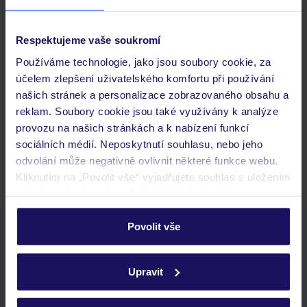
Důležité informace
Respektujeme vaše soukromí
Často kladené otázky
Používáme technologie, jako jsou soubory cookie, za
účelem zlepšení uživatelského komfortu při používání
Jaké doklady jsou potřebné při cestování?
našich stránek a personalizace zobrazovaného obsahu a
Budeme ubytováni ihned po příjezdu do hotelu?
reklam. Soubory cookie jsou také využívány k analýze
Kam jít po přistání a vyzvednutí zavazadel?
provozu na našich stránkách a k nabízení funkcí
sociálních médií. Neposkytnutí souhlasu, nebo jeho
Zobrazit další
odvolání může negativně ovlivnit některé funkce webu.
Kliknutím na „Povolit vše“ vyjadřujete souhlas s uložením
všech souborů cookie. Svůj výběr však můžete
personalizovat v sekci „Personalizace“.
Povolit vše
Stáhněte si bezplatnou aplikaci TUI
Podrobné informace o souborech cookie naleznete v
rychlé vyhledávání a prohlížení nabídek
zásadách používání souborů cookie
a
zásadách
seznam oblíbených nabídek a možnost jejich sdílení
Upravit
ochrany osobních údajů.
historie vyhledávání a naposledy zobrazené nabídky
kontakt s TUI a všechny informace o tvé rezervaci v myTUI