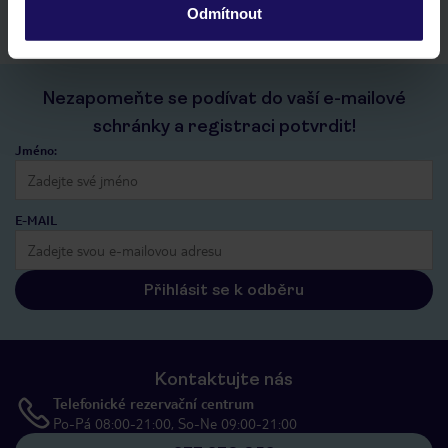
Odmítnout
Nezapomeňte se podívat do vaší e-mailové
schránky a registraci potvrdit!
Jméno:
E-MAIL
Přihlásit se k odběru
Kontaktujte nás
Telefonické rezervační centrum
Po-Pá 08:00-21:00, So-Ne 09:00-21:00