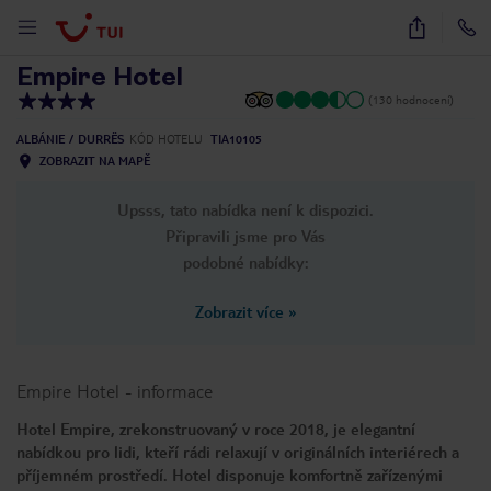
1
/
36
Empire Hotel
(130 hodnocení)
ALBÁNIE
DURRËS
KÓD HOTELU
TIA10105
ZOBRAZIT NA MAPĚ
Upsss, tato nabídka není k dispozici.
Připravili jsme pro Vás
podobné nabídky:
Zobrazit více
»
Empire Hotel
-
informace
Hotel Empire, zrekonstruovaný v roce 2018, je elegantní
nabídkou pro lidi, kteří rádi relaxují v originálních interiérech a
příjemném prostředí. Hotel disponuje komfortně zařízenými