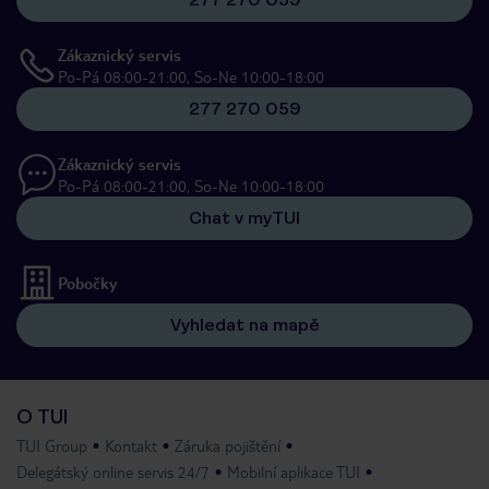
Zákaznický servis
Po-Pá 08:00-21:00, So-Ne 10:00-18:00
277 270 059
Zákaznický servis
Po-Pá 08:00-21:00, So-Ne 10:00-18:00
Chat v myTUI
Pobočky
Vyhledat na mapě
O TUI
TUI Group
Kontakt
Záruka pojištění
Delegátský online servis 24/7
Mobilní aplikace TUI