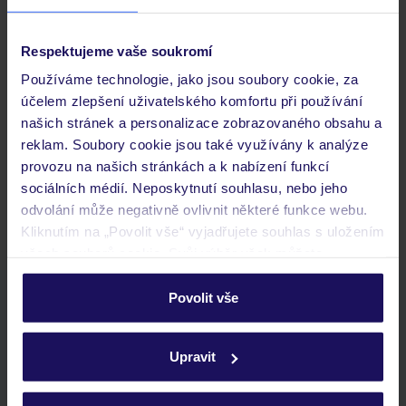
Respektujeme vaše soukromí
Často kladené otázky
Používáme technologie, jako jsou soubory cookie, za
účelem zlepšení uživatelského komfortu při používání
Jaké doklady jsou potřebné při cestování?
našich stránek a personalizace zobrazovaného obsahu a
Budeme ubytováni ihned po příjezdu do hotelu?
reklam. Soubory cookie jsou také využívány k analýze
Kam jít po přistání a vyzvednutí zavazadel?
provozu na našich stránkách a k nabízení funkcí
sociálních médií. Neposkytnutí souhlasu, nebo jeho
Zobrazit další
odvolání může negativně ovlivnit některé funkce webu.
Kliknutím na „Povolit vše“ vyjadřujete souhlas s uložením
všech souborů cookie. Svůj výběr však můžete
personalizovat v sekci „Personalizace“.
Povolit vše
Stáhněte si bezplatnou aplikaci TUI
Podrobné informace o souborech cookie naleznete v
rychlé vyhledávání a prohlížení nabídek
zásadách používání souborů cookie
a
zásadách
seznam oblíbených nabídek a možnost jejich sdílení
Upravit
ochrany osobních údajů.
historie vyhledávání a naposledy zobrazené nabídky
kontakt s TUI a všechny informace o tvé rezervaci v myTUI