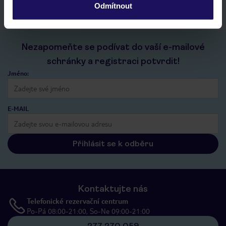
Odmítnout
Nezapomeňte se podívat do vaší e-mailové
schránky a registraci potvrdit!
Jméno:
E-MAIL
Přihlásit se k odběru
Kontaktujte nás
Telefonické rezervační centrum
Po-Pá 08:00-21:00, So-Ne 09:00-21:00
277 270 059