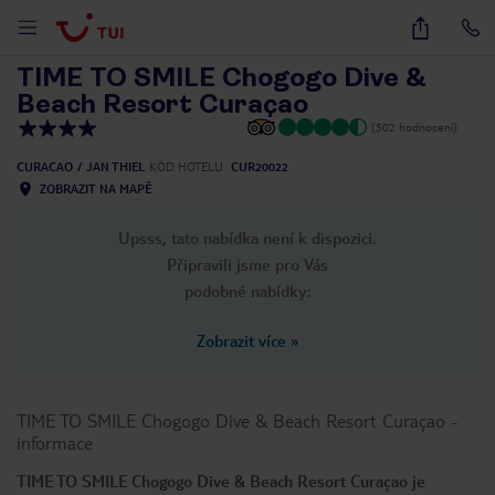
1
/
27
TIME TO SMILE Chogogo Dive &
Beach Resort Curaçao
(502 hodnocení)
CURACAO
JAN THIEL
KÓD HOTELU
CUR20022
ZOBRAZIT NA MAPĚ
Upsss, tato nabídka není k dispozici.
Připravili jsme pro Vás
podobné nabídky:
Zobrazit více
»
TIME TO SMILE Chogogo Dive & Beach Resort Curaçao
-
informace
TIME TO SMILE Chogogo Dive & Beach Resort Curaçao je