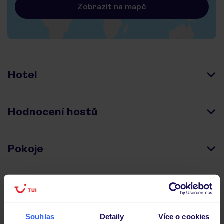
Zobrazit na mapě
Hotel
Hodnocení hostů
Pokoje
Stravování
Souhlas
Detaily
Více o cookies
Důležité informace