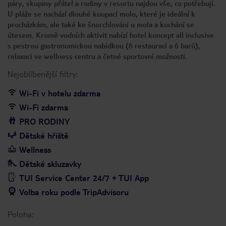
páry, skupiny přátel a rodiny v resortu najdou vše, co potřebují.
U pláže se nachází dlouhé koupací molo, které je ideální k
procházkám, ale také ke šnorchlování u mola a kochání se
útesem. Kromě vodních aktivit nabízí hotel koncept all inclusive
s pestrou gastronomickou nabídkou (6 restaurací a 6 barů),
relaxaci ve wellness centru a četné sportovní možnosti.
Nejoblíbenější filtry:
Wi-Fi v hotelu zdarma
Wi-Fi zdarma
PRO RODINY
Dětské hřiště
Wellness
Dětské skluzavky
TUI Service Center 24/7 + TUI App
Volba roku podle TripAdvisoru
Poloha: