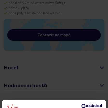
přibližně 5 km od centra města Safaga
přímo u pláže
doba jízdy z letiště přibližně 40 min.
Zobrazit na mapě
Hotel
Hodnocení hostů
Pokoje