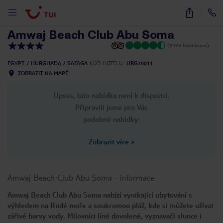
1
/
27
Amwaj Beach Club Abu Soma
(3599 hodnocení)
EGYPT
HURGHADA
SAFAGA
KÓD HOTELU
HRG20011
ZOBRAZIT NA MAPĚ
Upsss, tato nabídka není k dispozici.
Připravili jsme pro Vás
podobné nabídky:
Zobrazit více
»
Amwaj Beach Club Abu Soma
-
informace
Amwaj Beach Club Abu Soma nabízí vynikající ubytování s
výhledem na Rudé moře a soukromou pláž, kde si můžete užívat
zářivé barvy vody. Milovníci líné dovolené, vyznavači slunce i