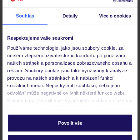
Souhlas
Detaily
Více o cookies
Stravování
Respektujeme vaše soukromí
Důležité informace
Používáme technologie, jako jsou soubory cookie, za
účelem zlepšení uživatelského komfortu při používání
našich stránek a personalizace zobrazovaného obsahu a
Často kladené otázky
reklam. Soubory cookie jsou také využívány k analýze
Jaké doklady jsou potřebné při cestování?
provozu na našich stránkách a k nabízení funkcí
Budeme ubytováni ihned po příjezdu do hotelu?
sociálních médií. Neposkytnutí souhlasu, nebo jeho
Kam jít po přistání a vyzvednutí zavazadel?
odvolání může negativně ovlivnit některé funkce webu.
Kliknutím na „Povolit vše“ vyjadřujete souhlas s uložením
Zobrazit další
všech souborů cookie. Svůj výběr však můžete
personalizovat v sekci „Personalizace“.
Povolit vše
Podrobné informace o souborech cookie naleznete v
zásadách používání souborů cookie
a
zásadách