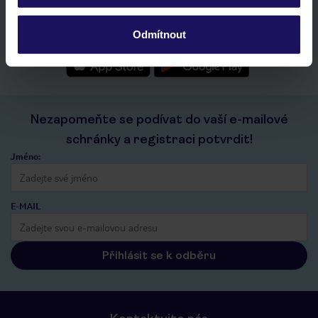
seznam oblíbených nabídek a možnost jejich sdílení
historie vyhledávání a naposledy zobrazené nabídky
Odmítnout
kontakt s TUI a všechny informace o tvé rezervaci v myTUI
Nezapomeňte se podívat do vaší e-mailové
schránky a registraci potvrdit!
Jméno:
E-MAIL
Přihlásit se k odběru