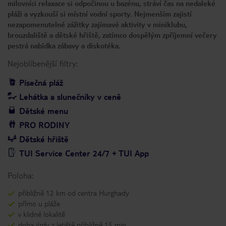
milovníci relaxace si odpočinou u bazénu, stráví čas na nedaleké
pláži a vyzkouší si místní vodní sporty. Nejmenším zajistí
nezapomenutelné zážitky zajímavé aktivity v miniklubu,
brouzdaliště a dětské hřiště, zatímco dospělým zpříjemní večery
pestrá nabídka zábavy a diskotéka.
Nejoblíbenější filtry:
Písečná pláž
Lehátka a slunečníky v ceně
Dětské menu
PRO RODINY
Dětské hřiště
TUI Service Center 24/7 + TUI App
Poloha:
přibližně 12 km od centra Hurghady
přímo u pláže
v klidné lokalitě
doba jízdy z letiště přibližně 15 min.