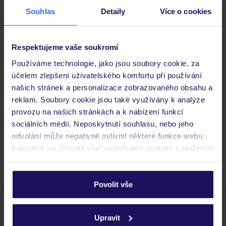
Souhlas
Detaily
Více o cookies
Důležité informace
Respektujeme vaše soukromí
Používáme technologie, jako jsou soubory cookie, za
účelem zlepšení uživatelského komfortu při používání
Často kladené otázky
našich stránek a personalizace zobrazovaného obsahu a
Jaké doklady jsou potřebné při cestování?
reklam. Soubory cookie jsou také využívány k analýze
Budeme ubytováni ihned po příjezdu do hotelu?
provozu na našich stránkách a k nabízení funkcí
Kam jít po přistání a vyzvednutí zavazadel?
sociálních médií. Neposkytnutí souhlasu, nebo jeho
odvolání může negativně ovlivnit některé funkce webu.
Zobrazit další
Kliknutím na „Povolit vše“ vyjadřujete souhlas s uložením
všech souborů cookie. Svůj výběr však můžete
personalizovat v sekci „Personalizace“.
Povolit vše
Podrobné informace o souborech cookie naleznete v
Stáhněte si bezplatnou aplikaci TUI
zásadách používání souborů cookie
a
zásadách
Upravit
rychlé vyhledávání a prohlížení nabídek
ochrany osobních údajů.