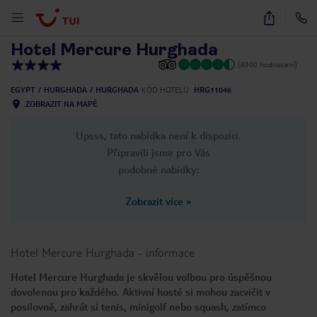
1
/
28
Hotel Mercure Hurghada
(8300 hodnocení)
EGYPT
HURGHADA
HURGHADA
KÓD HOTELU
HRG11046
ZOBRAZIT NA MAPĚ
Upsss, tato nabídka není k dispozici.
Připravili jsme pro Vás
podobné nabídky:
Zobrazit více
»
Hotel Mercure Hurghada
-
informace
Hotel Mercure Hurghada je skvělou volbou pro úspěšnou
dovolenou pro každého. Aktivní hosté si mohou zacvičit v
posilovně, zahrát si tenis, minigolf nebo squash, zatímco