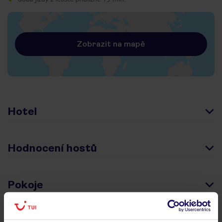
Zobrazit na mapě
Hotel
Hodnocení hostů
Pokoje
Stravování