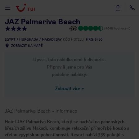
1
/
18
JAZ Palmariva Beach
(4048 hodnocení)
EGYPT
HURGHADA
MAKADI BAY
KÓD HOTELU
HRG13160
ZOBRAZIT NA MAPĚ
Upsss, tato nabídka není k dispozici.
Připravili jsme pro Vás
podobné nabídky:
Zobrazit více
»
JAZ Palmariva Beach
-
informace
Hotel JAZ Palmariva Beach, který se nachází na panenských
březích zálivu Makadi, kombinuje relaxační přímořské kouzlo s
vřelou egyptskou pohostinností. Resort nabízí 339 pokojů s