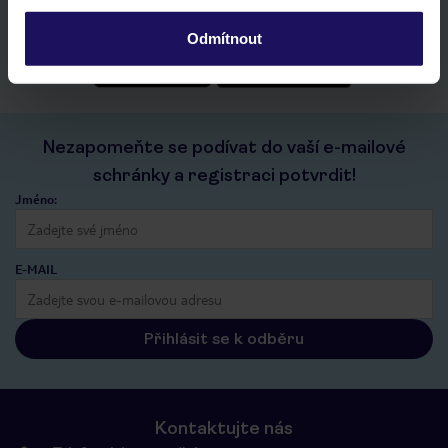
historie vyhledávání a naposledy zobrazené nabídky
kontakt s TUI a všechny informace o tvé rezervaci v myTUI
Odmítnout
Nezapomeňte se podívat do vaší e-mailové
schránky a registraci potvrdit!
Jméno:
E-MAIL
Přihlásit se k odběru
Kontaktujte nás