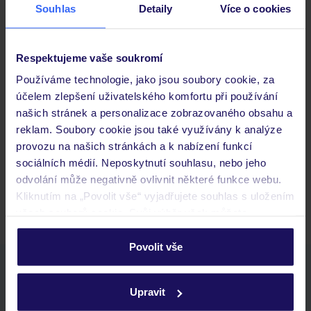
Souhlas
Detaily
Více o cookies
Důležité informace
Respektujeme vaše soukromí
Používáme technologie, jako jsou soubory cookie, za
účelem zlepšení uživatelského komfortu při používání
Často kladené otázky
našich stránek a personalizace zobrazovaného obsahu a
Jaké doklady jsou potřebné při cestování?
reklam. Soubory cookie jsou také využívány k analýze
Budeme ubytováni ihned po příjezdu do hotelu?
provozu na našich stránkách a k nabízení funkcí
Kam jít po přistání a vyzvednutí zavazadel?
sociálních médií. Neposkytnutí souhlasu, nebo jeho
odvolání může negativně ovlivnit některé funkce webu.
Zobrazit další
Kliknutím na „Povolit vše“ vyjadřujete souhlas s uložením
všech souborů cookie. Svůj výběr však můžete
personalizovat v sekci „Personalizace“.
Povolit vše
Podrobné informace o souborech cookie naleznete v
Stáhněte si bezplatnou aplikaci TUI
zásadách používání souborů cookie
a
zásadách
rychlé vyhledávání a prohlížení nabídek
Upravit
ochrany osobních údajů.
seznam oblíbených nabídek a možnost jejich sdílení