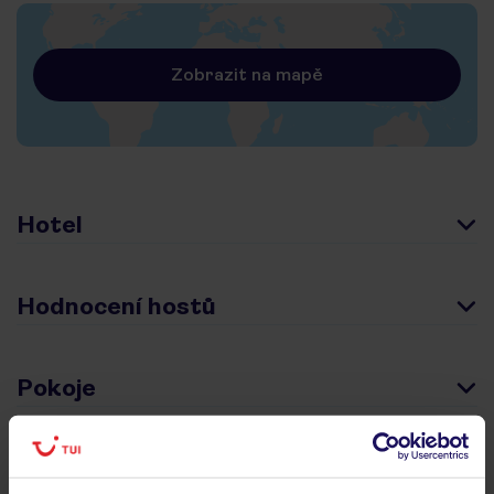
Zobrazit na mapě
Hotel
Hodnocení hostů
Pokoje
Stravování