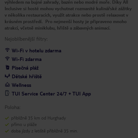
výhledem na bujné zahrady, bazén nebo modré moře. Díky All
Inclusive si hosté mohou vychutnat rozmanité kulinářské zážitky
v několika restauracích, využít atrakce nebo prostě relaxovat v
krásném prostředí. Pro nejmenší hosty je připraveno mnoho
atrakcí, včetně miniklubu, hřiště a zábavných animací.
Nejoblíbenější filtry:
Wi-Fi v hotelu zdarma
Wi-Fi zdarma
Písečná pláž
Dětské hřiště
Wellness
TUI Service Center 24/7 + TUI App
Poloha:
přibližně 35 km od Hurghady
přímo u pláže
doba jízdy z letiště přibližně 35 min.