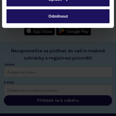
ochrany osobních údajů.
rychlé vyhledávání a prohlížení nabídek
seznam oblíbených nabídek a možnost jejich sdílení
historie vyhledávání a naposledy zobrazené nabídky
Odmítnout
kontakt s TUI a všechny informace o tvé rezervaci v myTUI
Nezapomeňte se podívat do vaší e-mailové
schránky a registraci potvrdit!
Jméno:
E-MAIL
Přihlásit se k odběru