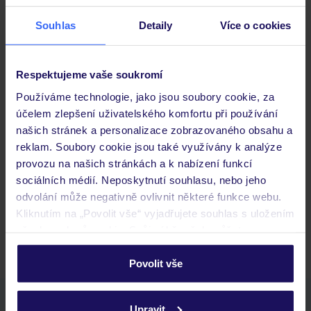
Stravování
Souhlas
Detaily
Více o cookies
Důležité informace
Respektujeme vaše soukromí
Používáme technologie, jako jsou soubory cookie, za
účelem zlepšení uživatelského komfortu při používání
našich stránek a personalizace zobrazovaného obsahu a
Často kladené otázky
reklam. Soubory cookie jsou také využívány k analýze
Jaké doklady jsou potřebné při cestování?
provozu na našich stránkách a k nabízení funkcí
Budeme ubytováni ihned po příjezdu do hotelu?
sociálních médií. Neposkytnutí souhlasu, nebo jeho
Kam jít po přistání a vyzvednutí zavazadel?
odvolání může negativně ovlivnit některé funkce webu.
Kliknutím na „Povolit vše“ vyjadřujete souhlas s uložením
Zobrazit další
všech souborů cookie. Svůj výběr však můžete
personalizovat v sekci „Personalizace“.
Povolit vše
Podrobné informace o souborech cookie naleznete v
zásadách používání souborů cookie
a
zásadách
Stáhněte si bezplatnou aplikaci TUI
Upravit