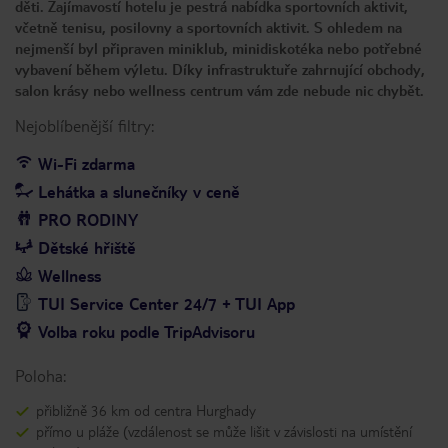
děti. Zajímavostí hotelu je pestrá nabídka sportovních aktivit,
včetně tenisu, posilovny a sportovních aktivit. S ohledem na
nejmenší byl připraven miniklub, minidiskotéka nebo potřebné
vybavení během výletu. Díky infrastruktuře zahrnující obchody,
salon krásy nebo wellness centrum vám zde nebude nic chybět.
Nejoblíbenější filtry:
Wi-Fi zdarma
Lehátka a slunečníky v ceně
PRO RODINY
Dětské hřiště
Wellness
TUI Service Center 24/7 + TUI App
Volba roku podle TripAdvisoru
Poloha:
přibližně 36 km od centra Hurghady
přímo u pláže (vzdálenost se může lišit v závislosti na umístění