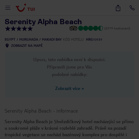
1
/
42
Serenity Alpha Beach
(6579 hodnocení)
EGYPT
HURGHADA
MAKADI BAY
KÓD HOTELU
HRG13151
ZOBRAZIT NA MAPĚ
Upsss, tato nabídka není k dispozici.
Připravili jsme pro Vás
podobné nabídky:
Zobrazit více
»
Serenity Alpha Beach
-
informace
Serenity Alpha Beach je 5hvězdičkový hotel nacházející se přímo
u soukromé pláže v krásné rozlehlé zahradě. Právě na pozadí
tropické vegetace se nachází bazénový komplex pro dospělé i