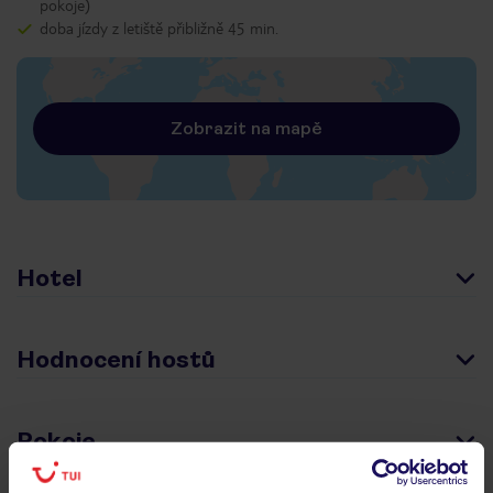
pokoje)
doba jízdy z letiště přibližně 45 min.
Zobrazit na mapě
Hotel
Hodnocení hostů
Pokoje