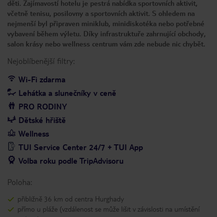
děti. Zajímavostí hotelu je pestrá nabídka sportovních aktivit,
včetně tenisu, posilovny a sportovních aktivit. S ohledem na
nejmenší byl připraven miniklub, minidiskotéka nebo potřebné
vybavení během výletu. Díky infrastruktuře zahrnující obchody,
salon krásy nebo wellness centrum vám zde nebude nic chybět.
Nejoblíbenější filtry:
Wi-Fi zdarma
Lehátka a slunečníky v ceně
PRO RODINY
Dětské hřiště
Wellness
TUI Service Center 24/7 + TUI App
Volba roku podle TripAdvisoru
Poloha:
přibližně 36 km od centra Hurghady
přímo u pláže (vzdálenost se může lišit v závislosti na umístění