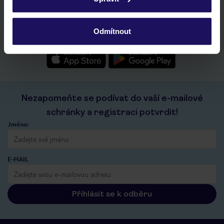
ochrany osobních údajů.
rychlé vyhledávání a prohlížení nabídek
seznam oblíbených nabídek a možnost jejich sdílení
historie vyhledávání a naposledy zobrazené nabídky
Odmítnout
kontakt s TUI a všechny informace o tvé rezervaci v myTUI
Nezapomeňte se podívat do vaší e-mailové
schránky a registraci potvrdit!
Jméno:
E-MAIL
Přihlásit se k odběru