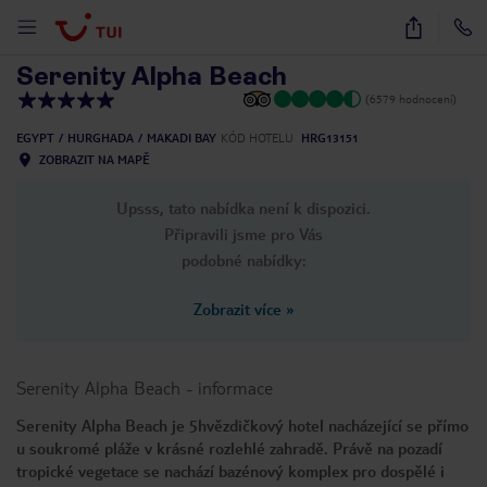
1
/
42
Serenity Alpha Beach
(6579 hodnocení)
EGYPT
HURGHADA
MAKADI BAY
KÓD HOTELU
HRG13151
ZOBRAZIT NA MAPĚ
Upsss, tato nabídka není k dispozici.
Připravili jsme pro Vás
podobné nabídky:
Zobrazit více
»
Serenity Alpha Beach
-
informace
Serenity Alpha Beach je 5hvězdičkový hotel nacházející se přímo
u soukromé pláže v krásné rozlehlé zahradě. Právě na pozadí
tropické vegetace se nachází bazénový komplex pro dospělé i