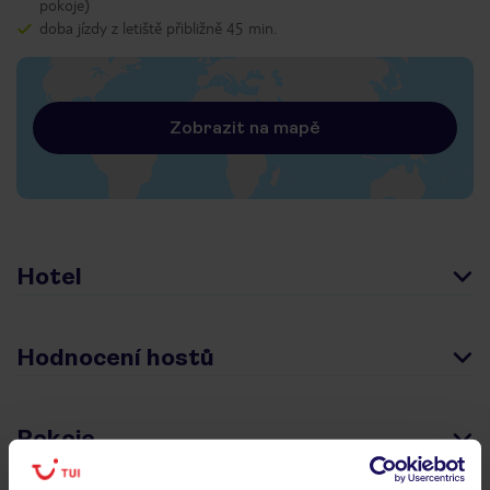
pokoje)
doba jízdy z letiště přibližně 45 min.
Zobrazit na mapě
Hotel
Hodnocení hostů
Pokoje