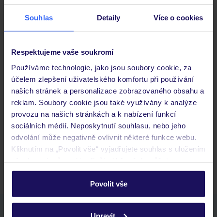
Stravování
Souhlas
Detaily
Více o cookies
Důležité informace
Respektujeme vaše soukromí
Používáme technologie, jako jsou soubory cookie, za
účelem zlepšení uživatelského komfortu při používání
našich stránek a personalizace zobrazovaného obsahu a
Často kladené otázky
reklam. Soubory cookie jsou také využívány k analýze
Jaké doklady jsou potřebné při cestování?
provozu na našich stránkách a k nabízení funkcí
Budeme ubytováni ihned po příjezdu do hotelu?
sociálních médií. Neposkytnutí souhlasu, nebo jeho
Kam jít po přistání a vyzvednutí zavazadel?
odvolání může negativně ovlivnit některé funkce webu.
Kliknutím na „Povolit vše“ vyjadřujete souhlas s uložením
Zobrazit další
všech souborů cookie. Svůj výběr však můžete
personalizovat v sekci „Personalizace“.
Povolit vše
Podrobné informace o souborech cookie naleznete v
zásadách používání souborů cookie
a
zásadách
Stáhněte si bezplatnou aplikaci TUI
Upravit