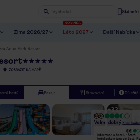
Stáhněte
Wpisz frazę, której szukasz
NOVINKA
Zima 2026/27
Léto 2027
Další Nabídka
ora Aqua Park Resort
esort
ZOBRAZIT NA MAPĚ
cení hostů
Pokoje
Stravování
Důležité
+
33
Velmi dobrý
(
1838
hodno
Náš šok přišel hned na začátku
Informace o hotelu : Starší
dovolené, v autobuse po cestě do
hotel,pokoje jsou ale čisté. Pl