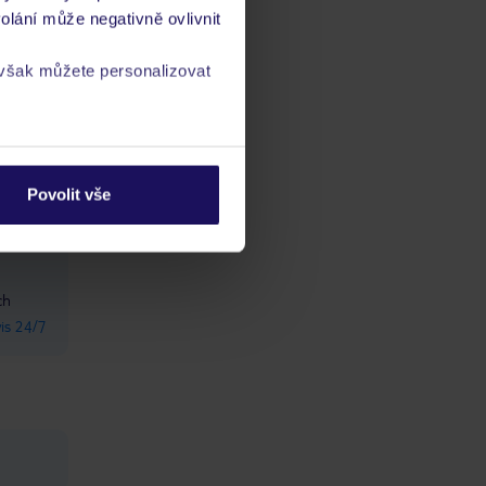
-Fi v
přestanou věřit delegátovi, vždycky
olání může negativně ovlivnit
jedete s těma klukama co jsou na
pláži na ten daný výlet, takže pěkná
 však můžete personalizovat
prasárna je to od delegáta. Zjistěte si
ty ceny a tu pravdu a pak sami
uvidíte. Nikdy jsme nešli přes
delegáta a pak jsme se ptali lidí na
a
zásadách ochrany
výletech kolik za to dali a neměli
slov...Na to pozor !!!! Raději dejte
klukům, kteří makají od rána do
Povolit vše
večera i na pokojích a v restauracích
a mají almužnu a žádné volno, to my
si neumíme představit. Nikdy si nikdo
nic nedovolí pokud pracuje na hotelu
!!!! Všechno do plastu a na baru už
ch
není ani tak, že si načerpáte vodu
vis 24/7
sám, jen na recepci, problém je ten
nekonečný plast, už ani sůl / pepř na
stole, šálky na čaj, vše v plastu. Sůl
byla daná jen v misce u talířů , kde
každý si hrábl rukou, takže to raději
nic, Z večeře pokud se dostala na Vás
řada na mango tak jsme si ho
schovali na ráno na snídani, jinak by
jsme neměli na snídani co jíst, ovoce