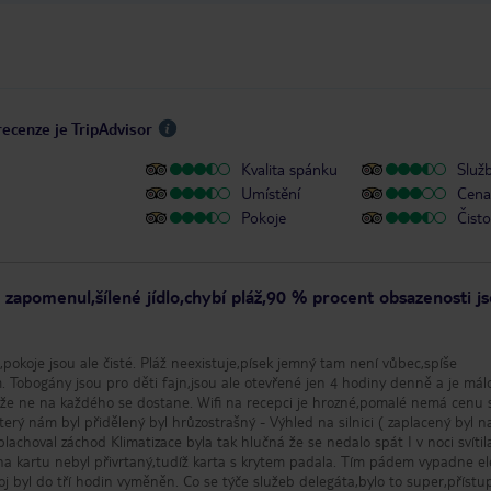
určitě nedoporučuji.
recenze je TripAdvisor
Kvalita spánku
Služ
Umístění
Cena 
Pokoje
Čisto
 zapomenul,šílené jídlo,chybí pláž,90 % procent obsazenosti j
 Tobogány jsou pro děti fajn,jsou ale otevřené jen 4 hodiny denně a je mál
kže ne na každého se dostane. Wifi na recepci je hrozné,pomalé nemá cenu 
plachoval záchod Klimatizace byla tak hlučná že se nedalo spát I v noci svítil
 na kartu nebyl přivrtaný,tudíž karta s krytem padala. Tím pádem vypadne ele
j byl do tří hodin vyměněn. Co se týče služeb delegáta,bylo to super,přístu