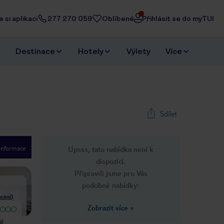
 si aplikaci
277 270 059
Oblíbené
Přihlásit se do myTUI
Destinace
Hotely
Výlety
Více
Sdílet
 informace
Upsss, tato nabídka není k
1
/
39
dispozici.
Next slide
Připravili jsme pro Vás
podobné nabídky:
cení
)
Zobrazit více
»
Pokud mám shrnout dovolenou,tak
Byli jsme v tomto hotelu v roce
áž
podruhé bych sem neletěla. Co se
2019 a byli jsme tak spokojeni ,ze