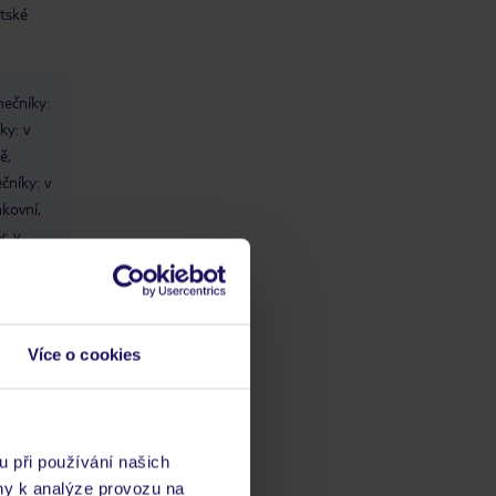
něj na prvním místě a kam to
tské
Animačný tým otřesný, nemyslím ty
směřuje tím u nás tento hotel
lidi co to tam předvádějí, seznámili
nadobro skončil.
jsme se s holkou češkou, ta byla
opravdu velmi příjemná, ale problém
byl, že se tam vůbec nic nekonalo,
nečníky:
každý večer 14 dní pořád dokola
ky: v
tanečnice, každý den ta samá hudba
a na pláži hned vedle sebe je stánek
ě,
s fresh drinkama a vedle je bar a
čníky: v
každý jel jinou hudbu nahlas, a to
kovní,
nemluvím o tom jak ty repráky
chrčely, strašný jak to jelo jedno přes
: v
druhé. Pokud mohu prosím za nás
 bazén
říct, tak jsme měli úžasné výlety od
eně,
kluků co jsou na pláži. Pamatuju si
jak každý delegát straší hned na
začátku, že u těch kluků ať výlety
raději nekupujeme, že nemáte záruku
Více o cookies
a samé lži, ale přitom u delegáta je
cena min. jednou tolik dražší a stejně
nakonec jste s těma klukama na
výletě, delegát jen shrábne peníze a
kluci se o Vás postarají perfektně a
u při používání našich
nemají za to skoro nic, tak budu ráda,
ny k analýze provozu na
když se přestanou lidi bát a