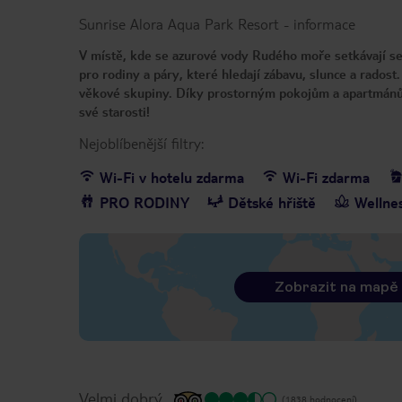
Sunrise Alora Aqua Park Resort
-
informace
V místě, kde se azurové vody Rudého moře setkávají se
pro rodiny a páry, které hledají zábavu, slunce a radost
věkové skupiny. Díky prostorným pokojům a apartmánů
své starosti!
Nejoblíbenější filtry:
Wi-Fi v hotelu zdarma
Wi-Fi zdarma
PRO RODINY
Dětské hřiště
Wellne
Zobrazit na mapě
Velmi dobrý
(1838 hodnocení)