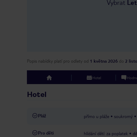
Vybrat
Let
Popis nabídky platí pro odlety
od
1 května 2026
do
2 lis
Hotel
Hodno
top
Hotel
Pláž
přímo u pláže
soukromý
Pro děti
hlídání dětí: za poplatek
dě