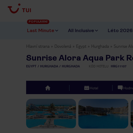
POPULÁRNÍ
Last Minute
All Inclusive
Léto 2026
Hlavní strana
Dovolená
Egypt
Hurghada
Sunrise Al
Sunrise Alora Aqua Park R
EGYPT
HURGHADA
HURGHADA
KÓD HOTELU
HRG11107
Hotel
Hodno
top
Previous slide