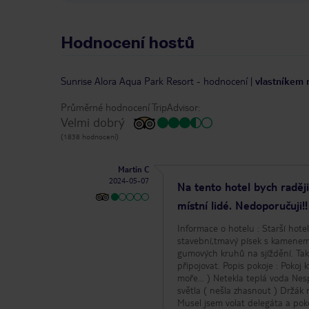
Hodnocení hostů
Sunrise Alora Aqua Park Resort
-
hodnocení
|
vlastníkem 
Průměrné hodnocení TripAdvisor:
Velmi dobrý
(1838 hodnocení)
Martin C
2024-05-07
Na tento hotel bych raději
místní lidé. Nedoporučuji!!
Informace o hotelu : Starší hotel,pokoje jsou ale čisté. Pláž neexistuje,písek jemný tam není vůbec,spíše
stavební,tmavý písek s kamenem.
gumových kruhů na sjíždění. Ta
připojovat. Popis pokoje : Pokoj který nám byl přidělený byl hrůzostrašný - Výhled na silnici ( zaplacený byl na
moře... ) Netekla teplá voda Nes
světla ( nešla zhasnout ) Držák
Musel jsem volat delegáta a poko