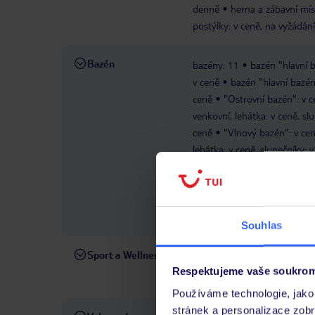
denně
herna a zábavní míst
postýlky: v ceně, na vyžádání
Bazén
bazény: 11
bazén "hlavní b
v ceně
bazén "hlavní bazén 
ceně
"Ostrovní bazén": v c
venkovní, lehátka: v ceně, sl
ceně
"Vlnový bazén": v cen
lehátka: v ceně, slunečníky: 
ceně
dětský bazén "Kids po
2": 16+, leden - prosinec; v 
venkovní, se sladkou vodou, l
venkovní, se sladkou vodou, l
Souhlas
Sport a Wellness
fitness centrum/pos
V CENĚ
Respektujeme vaše soukrom
wellness: 16+
mas
PLATNÉ
Používáme technologie, jako 
stránek a personalizace zob