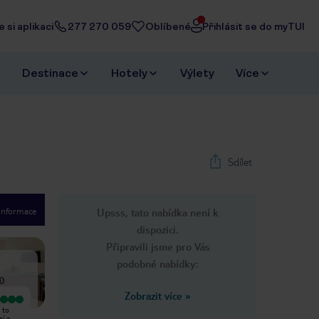
 si aplikaci
277 270 059
Oblíbené
Přihlásit se do myTUI
Destinace
Hotely
Výlety
Více
Sdílet
 informace
Upsss, tato nabídka není k
1
/
30
dispozici.
Next slide
Připravili jsme pro Vás
podobné nabídky:
í
)
Zobrazit více
»
Vyjímečný
Vyjímečný
 to
Pokoje čisté,Jídlo bylo fajn dalo se
Krásná atmosféra. Pokoj byl
ní a
vybrat .Animátoři super
prostorný, čistý a moderně zařízený,