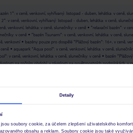
azén 1": v ceně, venkovní, vyhřívaný: listopad - duben, lehátka: v ceně, slu
2": v ceně, venkovní, vyhřívaný: listopad - duben, lehátka: v ceně, sluneční
eně, venkovní, lehátka: v ceně, slunečníky: v ceně
"relaxační bazén": v cen
unečníky: v ceně
"bazén Tsunami": v ceně, venkovní, lehátka: v ceně, slune
ě, venkovní
bazény pouze pro dospělé "Plážový bazén": 16+, v ceně, ven
v ceně
aquapark "Aqua pool": v ceně, venkovní, lehátka: v ceně, slunečníky
ol": v ceně, venkovní, lehátka: v ceně, slunečníky: v ceně
bazén "Plážový
závislosti na ročním období; v závislosti na povětrnostních podmínkách, v c
ehátka: v ceně, slunečníky: v ceně
"relaxační bazén 2": leden - prosinec,
ehátka: v ceně, slunečníky: v ceně
ilovna: denně 08:00 - 20:00
plážový volejbal
Detaily
00 - 19:00
hammam
masáže
potápění: za poplatek
í
dní animační program pro dospělé
tematické večery
představení
jsou soubory cookie, za účelem zlepšení uživatelského komfort
razovaného obsahu a reklam. Soubory cookie jsou také využívá