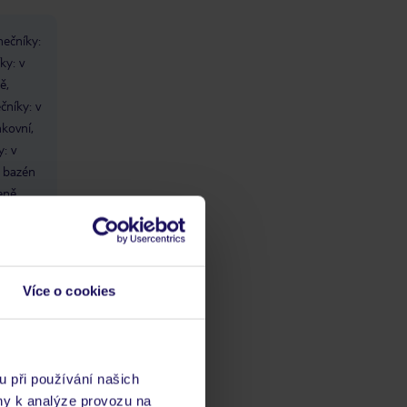
nečníky:
ky: v
ě,
čníky: v
kovní,
: v
 bazén
eně,
Více o cookies
u při používání našich
ny k analýze provozu na