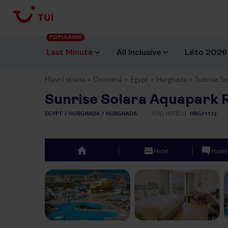
POPULÁRNÍ
Last Minute
All Inclusive
Léto 2026
Hlavní strana
Dovolená
Egypt
Hurghada
Sunrise So
Sunrise Solara Aquapark 
EGYPT
HURGHADA
HURGHADA
KÓD HOTELU
HRG11172
Hotel
Hodno
top
Previous slide