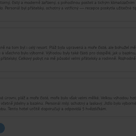
torný, čistý a moderně zařízený, s pohodlnou postelí a tichým klimatizačním
o. Personál byl přátelský, ochotný a vstřícný — recepce poskytla užitečné t
ejně na tom byl i celý resort. Pláž byla upravená a moře čisté, ale bohužel mě
 a všechno bylo výborné. Výhodou byly také části pro dospělé, jak u bazénu,
 a přátelský. Celkový pobyt na mě působil velmi přátelsky a rodinně. Rozhodn
oké úrovni, pláž a moře čisté, moře bylo však velmi mělké. Velkou výhodou ho
 včetně jídelny a bazénu. Personál milý, ochotný a laskavý. Jídlo bylo výborné
bu. Tento hotel určitě doporučuji a odpovídá 5 hvězdičkám.