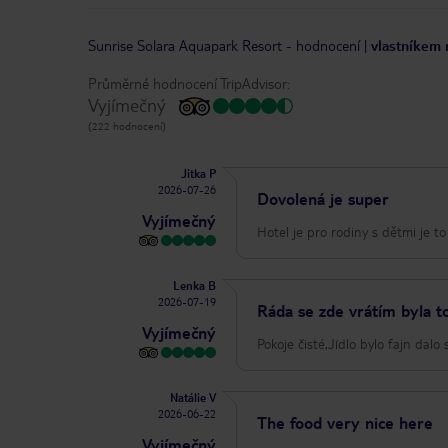
Sunrise Solara Aquapark Resort
-
hodnocení
|
vlastníkem 
Průměrné hodnocení TripAdvisor:
Vyjímečný
(222 hodnocení)
Jitka P
2026-07-26
Dovolená je super
Vyjímečný
Hotel je pro rodiny s dětmi je t
Lenka B
2026-07-19
Ráda se zde vrátím byla t
Vyjímečný
Pokoje čisté,Jídlo bylo fajn dalo
Natálie V
2026-06-22
The food very nice here
Vyjímečný