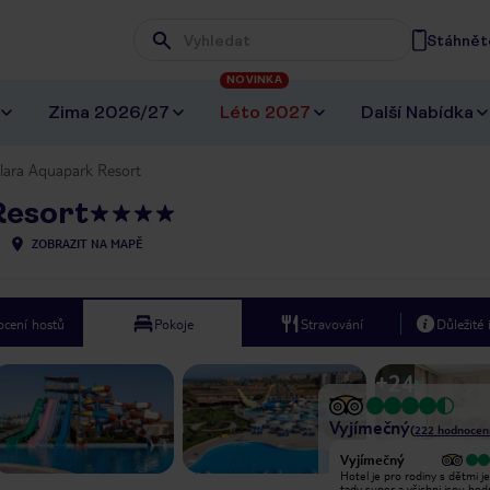
Stáhněte
Wpisz frazę, której szukasz
NOVINKA
Zima 2026/27
Léto 2027
Další Nabídka
lara Aquapark Resort
Resort
ZOBRAZIT NA MAPĚ
cení hostů
Pokoje
Stravování
Důležité
+
24
Vyjímečný
(
222
hodnocen
Vyjímečný
Vyjímečný
Resort a hotel, byl na velmi vysoké
Hotel je pro rodiny s dětmi je
úrovni, pláž a moře čisté, moře bylo
tady super a všichni jsou hod