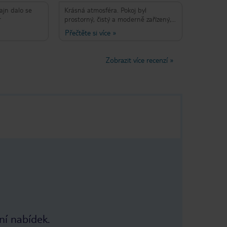
fajn dalo se
Krásná atmosféra. Pokoj byl
r
prostorný, čistý a moderně zařízený, s
pohodlnou postelí a tichým
Přečtěte si více
»
klimatizačním systémem, takže se
výborně spalo. Personál byl přátelský,
ochotný a vstřícný — recepce
Zobrazit více recenzí
»
poskytla užitečné tipy na výlety v
okolí.
ní nabídek.