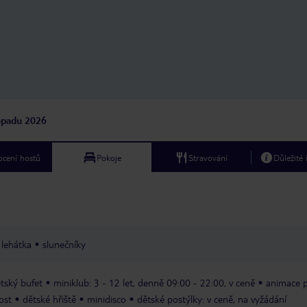
topadu 2026
cení hostů
Pokoje
Stravování
Důležité
lehátka
slunečníky
tský bufet
miniklub: 3 - 12 let, denně 09:00 - 22:00, v ceně
animace 
ost
dětské hřiště
minidisco
dětské postýlky: v ceně, na vyžádání