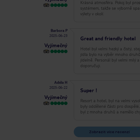
Krásná atmosféra. Pokoj byl pros
systémem, takže se výborně spal
výlety v okolí.
Barbora P
2025-06-23
Great and friendly hotel
Vyjímečný
Hotel byl velmi hezký a čistý, st
jídla bylo na výběr mnoho druhů
jídelně. Personál byl velmi milý
doporučuji.
Adéla H
2025-06-22
Super !
Vyjímečný
Resort a hotel, byl na velmi vys
byly oddělené části pro dospělé,
byl z mnoha druhů a nemělo chy
Zobrazit více recenzí