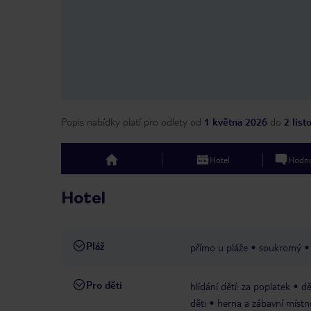
Popis nabídky platí pro odlety
od
1 května 2026
do
2 lis
Hotel
Hodno
top
Hotel
Pláž
přímo u pláže
soukromý
Pro děti
hlídání dětí: za poplatek
dě
děti
herna a zábavní místn