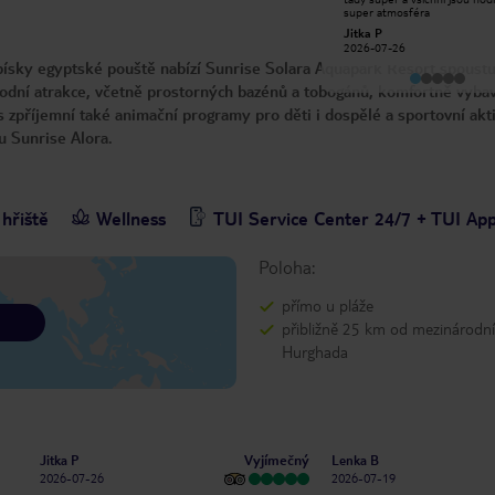
však velmi mělké. Velkou výhodou
super atmosféra
hotelu byly oddělené části pro
Adéla H
Jitka P
dospělé, včetně jídelny a bazénu.
2025-06-22
2026-07-26
Personál milý, ochotný a laskavý.
sky egyptské pouště nabízí Sunrise Solara Aquapark Resort spoustu
Jídlo bylo výborné, výběr byl z
mnoha druhů a nemělo chybu.
é vodní atrakce, včetně prostorných bazénů a tobogánů, komfortně vyba
Tento hotel určitě doporučuji a
odpovídá 5 hvězdičkám.
s zpříjemní také animační programy pro děti i dospělé a sportovní akti
u Sunrise Alora.
hřiště
Wellness
TUI Service Center 24/7 + TUI Ap
Poloha:
přímo u pláže
přibližně 25 km od mezinárodníh
Hurghada
Vyjímečný
Jitka P
Lenka B
2026-07-26
2026-07-19