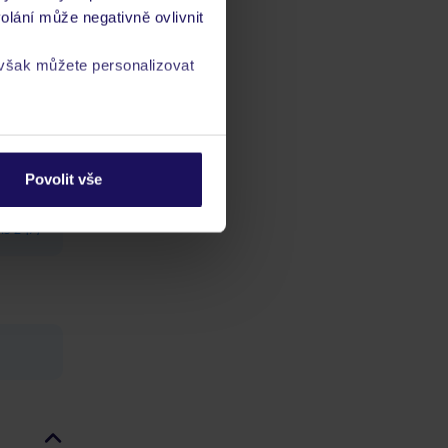
tek
olání může negativně ovlivnit
 však můžete personalizovat
a
zásadách ochrany
Povolit vše
ch
vis 24/7