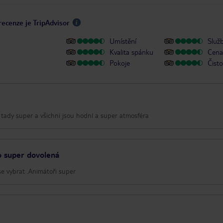
recenze je TripAdvisor
Umístění
Služ
Kvalita spánku
Cena 
Pokoje
Čisto
o tady super a všichni jsou hodní a super atmosféra
o super dovolená
 se vybrat .Animátoři super