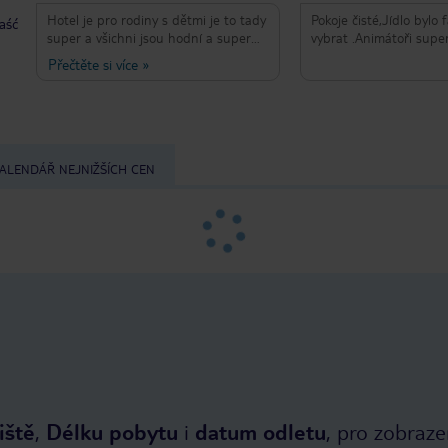
Hotel je pro rodiny s dětmi je to tady
Pokoje čisté,Jídlo bylo 
taść
super a všichni jsou hodní a super
vybrat .Animátoři supe
atmosféra
Přečtěte si více
»
ALENDÁŘ NEJNIŽŠÍCH CEN
iště
,
Délku pobytu
i
datum odletu
, pro zobraze