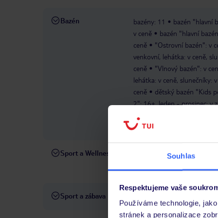
Bazén
bazény: 11
bazén "hlavní b
v ceně
bazén "hlavní bazén 
ceně
"Ostrovní bazén": v c
venkovní, lehátka: v ceně, sl
ceně
"Vlnový bazén": v cen
lehátka: v ceně, slunečníky: 
ceně
dětský bazén "Kids po
2": 16+, leden - prosinec; v 
venkovní, se sladkou vodou, l
venkovní, se sladkou vodou, l
Sport a Wellness
fitness centrum/pos
V CENĚ
Souhlas
wellness: denně 10:
PLATNÉ
Respektujeme vaše soukrom
Sport a zábava
sportovní aktivity
mezináro
Používáme technologie, jako 
stránek a personalizace zob