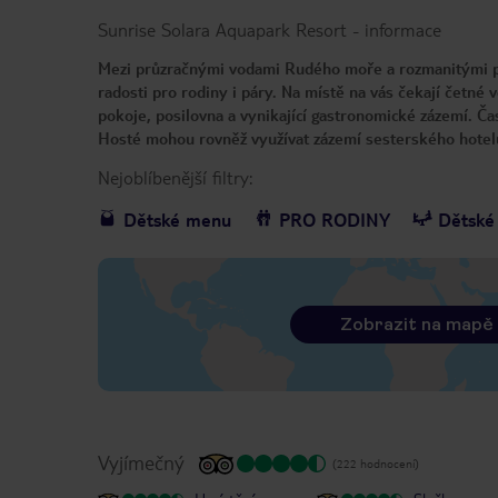
Sunrise Solara Aquapark Resort
-
informace
Mezi průzračnými vodami Rudého moře a rozmanitými pí
radosti pro rodiny i páry. Na místě na vás čekají četn
pokoje, posilovna a vynikající gastronomické zázemí. Ča
Hosté mohou rovněž využívat zázemí sesterského hotel
Nejoblíbenější filtry:
Dětské menu
PRO RODINY
Dětské 
Zobrazit na mapě
Vyjímečný
(222 hodnocení)