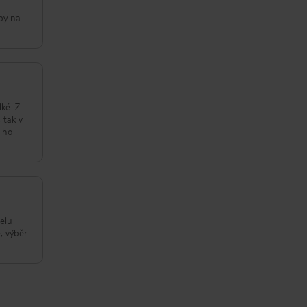
ipy na
lké. Z
 tak v
ě ho
telu
, výběr