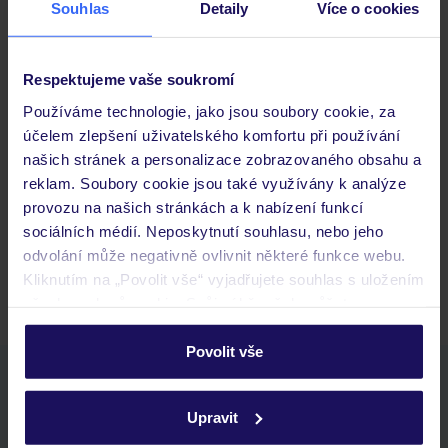
Souhlas
Detaily
Více o cookies
Důležité informace
Respektujeme vaše soukromí
Používáme technologie, jako jsou soubory cookie, za
Často kladené otázky
účelem zlepšení uživatelského komfortu při používání
našich stránek a personalizace zobrazovaného obsahu a
Jaké doklady jsou potřebné při cestování?
reklam. Soubory cookie jsou také využívány k analýze
Budeme ubytováni ihned po příjezdu do hotelu?
provozu na našich stránkách a k nabízení funkcí
Kam jít po přistání a vyzvednutí zavazadel?
sociálních médií. Neposkytnutí souhlasu, nebo jeho
odvolání může negativně ovlivnit některé funkce webu.
Zobrazit další
Kliknutím na „Povolit vše“ vyjadřujete souhlas s uložením
všech souborů cookie. Svůj výběr však můžete
personalizovat v sekci „Personalizace“.
Povolit vše
Podrobné informace o souborech cookie naleznete v
Stáhněte si bezplatnou aplikaci TUI
zásadách používání souborů cookie
a
zásadách
rychlé vyhledávání a prohlížení nabídek
Upravit
ochrany osobních údajů.
seznam oblíbených nabídek a možnost jejich sdílení