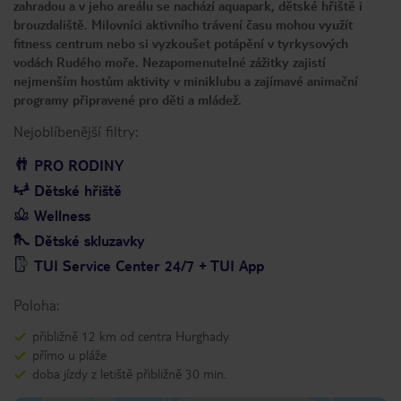
zahradou a v jeho areálu se nachází aquapark, dětské hřiště i
brouzdaliště. Milovníci aktivního trávení času mohou využít
fitness centrum nebo si vyzkoušet potápění v tyrkysových
vodách Rudého moře. Nezapomenutelné zážitky zajistí
nejmenším hostům aktivity v miniklubu a zajímavé animační
programy připravené pro děti a mládež.
Nejoblíbenější filtry:
PRO RODINY
Dětské hřiště
Wellness
Dětské skluzavky
TUI Service Center 24/7 + TUI App
Poloha:
přibližně 12 km od centra Hurghady
přímo u pláže
doba jízdy z letiště přibližně 30 min.