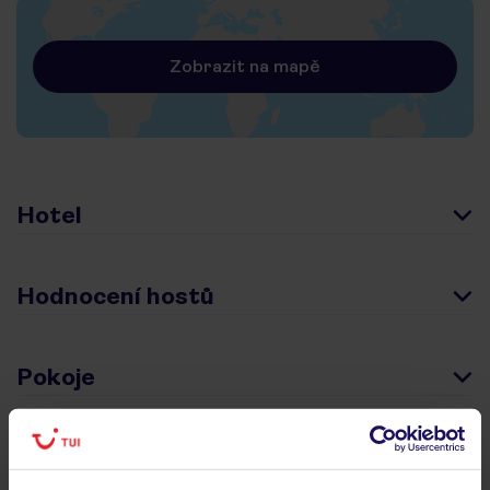
Zobrazit na mapě
Hotel
Hodnocení hostů
Pokoje
Stravování