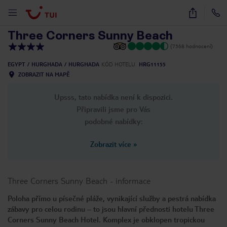
1
/
24
Three Corners Sunny Beach
(7368 hodnocení)
EGYPT
HURGHADA
HURGHADA
KÓD HOTELU
HRG11155
ZOBRAZIT NA MAPĚ
Upsss, tato nabídka není k dispozici.
Připravili jsme pro Vás
podobné nabídky:
Zobrazit více
»
Three Corners Sunny Beach
-
informace
Poloha přímo u písečné pláže, vynikající služby a pestrá nabídka
zábavy pro celou rodinu – to jsou hlavní přednosti hotelu Three
Corners Sunny Beach Hotel. Komplex je obklopen tropickou