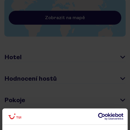
Zobrazit na mapě
Hotel
Hodnocení hostů
Pokoje
Stravování