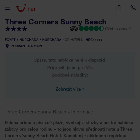
1
/
24
Three Corners Sunny Beach
(7368 hodnocení)
EGYPT
HURGHADA
HURGHADA
KÓD HOTELU
HRG11155
ZOBRAZIT NA MAPĚ
Upsss, tato nabídka není k dispozici.
Připravili jsme pro Vás
podobné nabídky:
Zobrazit více
»
Three Corners Sunny Beach
-
informace
Poloha přímo u písečné pláže, vynikající služby a pestrá nabídka
zábavy pro celou rodinu – to jsou hlavní přednosti hotelu Three
Corners Sunny Beach Hotel. Komplex je obklopen tropickou