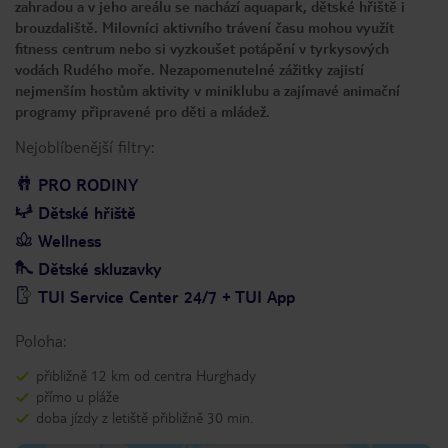
zahradou a v jeho areálu se nachází aquapark, dětské hřiště i
brouzdaliště. Milovníci aktivního trávení času mohou využít
fitness centrum nebo si vyzkoušet potápění v tyrkysových
vodách Rudého moře. Nezapomenutelné zážitky zajistí
nejmenším hostům aktivity v miniklubu a zajímavé animační
programy připravené pro děti a mládež.
Nejoblíbenější filtry:
PRO RODINY
Dětské hřiště
Wellness
Dětské skluzavky
TUI Service Center 24/7 + TUI App
Poloha:
přibližně 12 km od centra Hurghady
přímo u pláže
doba jízdy z letiště přibližně 30 min.