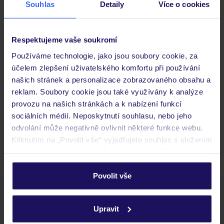
Souhlas
Detaily
Více o cookies
Důležité informace
Respektujeme vaše soukromí
Používáme technologie, jako jsou soubory cookie, za
Často kladené otázky
účelem zlepšení uživatelského komfortu při používání
našich stránek a personalizace zobrazovaného obsahu a
Jaké doklady jsou potřebné při cestování?
reklam. Soubory cookie jsou také využívány k analýze
Budeme ubytováni ihned po příjezdu do hotelu?
provozu na našich stránkách a k nabízení funkcí
Kam jít po přistání a vyzvednutí zavazadel?
sociálních médií. Neposkytnutí souhlasu, nebo jeho
odvolání může negativně ovlivnit některé funkce webu.
Zobrazit další
Kliknutím na „Povolit vše“ vyjadřujete souhlas s uložením
všech souborů cookie. Svůj výběr však můžete
personalizovat v sekci „Personalizace“.
Povolit vše
Podrobné informace o souborech cookie naleznete v
Stáhněte si bezplatnou aplikaci TUI
zásadách používání souborů cookie
a
zásadách
rychlé vyhledávání a prohlížení nabídek
Upravit
ochrany osobních údajů.
seznam oblíbených nabídek a možnost jejich sdílení