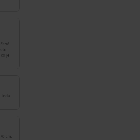
ničené
nete
 co je
e teda
 70 cm,