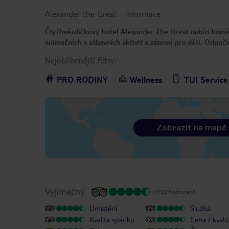
Alexander the Great
-
informace
Čtyřhvězdičkový hotel Alexander The Great nabízí komfo
animačních a zábavních aktivit a zázemí pro děti. Odpoč
Nejoblíbenější filtry:
PRO RODINY
Wellness
TUI Service
Zobrazit na mapě
Vyjímečný
(1928 hodnocení)
Umístění
Služba
Kvalita spánku
Cena / kvali