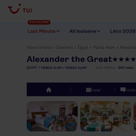
POPULÁRNÍ
Last Minute
All Inclusive
Léto 2026
Hlavní strana
Dovolená
Egypt
Marsa Alam
Alexande
Alexander the Great
EGYPT
MARSA ALAM
MARSA ALAM
KÓD HOTELU
RMF14003
Hotel
Hodno
top
Previous slide