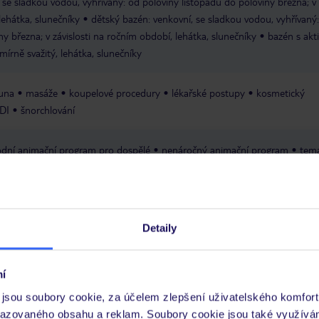
 se sladkou vodou, vyhřívaný: od poloviny listopadu do poloviny března; v
lehátka, slunečníky
dětský bazén: venkovní, se sladkou vodou, vyhřívaný
y března; v závislosti na ročním období, lehátka, slunečníky
bazén s akti
mírně svažitý, lehátka, slunečníky
auna
masáže
koupelové procedury
lékařské postupy
kosmetický
DI
šnorchlování
dní animační program pro dospělé
nenáročný animační program
tema
ní večery
taneční lekce
živá hudba
karaoke
diskotéka
ost
bankomat
terasa
obchod se
arket
kadeřník
lékař
amfiteátr
Wi-Fi v celém hotelu za poplatek c
Detaily
iště, nezastřešené
konferenční místnosti: 1
í
Express, Maestro
jsou soubory cookie, za účelem zlepšení uživatelského komfort
razovaného obsahu a reklam. Soubory cookie jsou také využívá