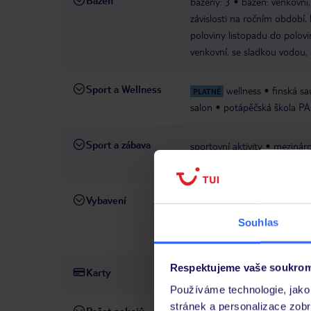
Bazén
bazény: 3
bazén: venkovní,
závislosti na ročním období, 
poloviny listopadu do polovin
venkovní, se sladkou vodou, 
Sport a Wellness
wellness
finská s
PLATNÉ
salon
potápěčská škola PA
Sport a zábava
sportovní aktivity
mezináro
večery
představení
taneč
Vybavení
recepce
kantor
TV místn
suvenýry
obchody
minim
Souhlas
€/týden
prádelna
parkov
Respektujeme vaše soukrom
Karty
Visa, MasterCard, American 
Používáme technologie, jako 
stránek a personalizace zob