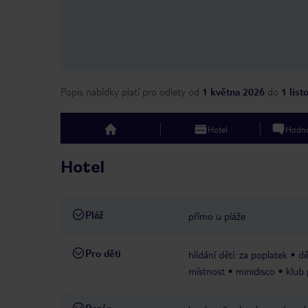
Popis nabídky platí pro odlety
od
1 května 2026
do
1 lis
Hotel
Hodno
top
Hotel
Pláž
přímo u pláže
Pro děti
hlídání dětí: za poplatek
dě
místnost
minidisco
klub 