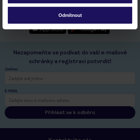
seznam oblíbených nabídek a možnost jejich sdílení
historie vyhledávání a naposledy zobrazené nabídky
Odmítnout
kontakt s TUI a všechny informace o tvé rezervaci v myTUI
Nezapomeňte se podívat do vaší e-mailové
schránky a registraci potvrdit!
Jméno:
E-MAIL
Přihlásit se k odběru