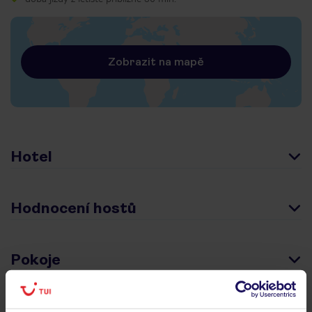
Zobrazit na mapě
Hotel
Hodnocení hostů
Pokoje
Stravování