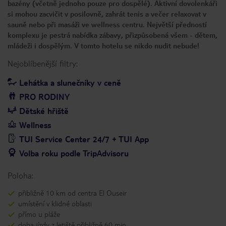
bazény (včetně jednoho pouze pro dospělé). Aktivní dovolenkáři
si mohou zacvičit v posilovně, zahrát tenis a večer relaxovat v
sauně nebo při masáži ve wellness centru. Největší předností
komplexu je pestrá nabídka zábavy, přizpůsobená všem - dětem,
mládeži i dospělým. V tomto hotelu se nikdo nudit nebude!
Nejoblíbenější filtry:
Lehátka a slunečníky v ceně
PRO RODINY
Dětské hřiště
Wellness
TUI Service Center 24/7 + TUI App
Volba roku podle TripAdvisoru
Poloha:
přibližně 10 km od centra El Ouseir
umístění v klidné oblasti
přímo u pláže
doba jízdy z letiště přibližně 60 min.