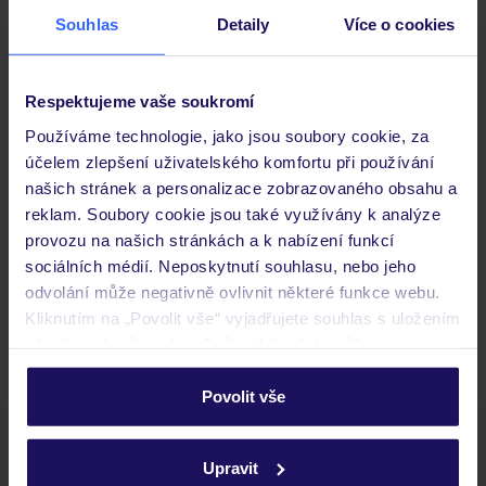
Souhlas
Detaily
Více o cookies
Důležité informace
Respektujeme vaše soukromí
Používáme technologie, jako jsou soubory cookie, za
účelem zlepšení uživatelského komfortu při používání
Často kladené otázky
našich stránek a personalizace zobrazovaného obsahu a
Jaké doklady jsou potřebné při cestování?
reklam. Soubory cookie jsou také využívány k analýze
Budeme ubytováni ihned po příjezdu do hotelu?
provozu na našich stránkách a k nabízení funkcí
Kam jít po přistání a vyzvednutí zavazadel?
sociálních médií. Neposkytnutí souhlasu, nebo jeho
odvolání může negativně ovlivnit některé funkce webu.
Zobrazit další
Kliknutím na „Povolit vše“ vyjadřujete souhlas s uložením
všech souborů cookie. Svůj výběr však můžete
personalizovat v sekci „Personalizace“.
Povolit vše
Podrobné informace o souborech cookie naleznete v
Stáhněte si bezplatnou aplikaci TUI
zásadách používání souborů cookie
a
zásadách
Upravit
rychlé vyhledávání a prohlížení nabídek
ochrany osobních údajů.