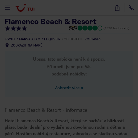
1
/
29
Flamenco Beach & Resort
(1320 hodnocení)
EGYPT
MARSA ALAM
EL QUSEIR
KÓD HOTELU
RMF14020
ZOBRAZIT NA MAPĚ
Upsss, tato nabídka není k dispozici.
Připravili jsme pro Vás
podobné nabídky:
Zobrazit více
»
Flamenco Beach & Resort
-
informace
Hotel Flamenco Beach & Resort, který se nachází v blízkosti
pláže, bude ideální pro vydařenou dovolenou rodin s dětmi a
párů. Hostům nabízí 4 restaurace, zahradu a se sladkou vodou