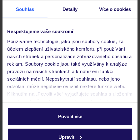
Stravování
Souhlas
Detaily
Více o cookies
Důležité informace
Respektujeme vaše soukromí
Používáme technologie, jako jsou soubory cookie, za
účelem zlepšení uživatelského komfortu při používání
Často kladené otázky
našich stránek a personalizace zobrazovaného obsahu a
reklam. Soubory cookie jsou také využívány k analýze
Jaké doklady jsou potřebné při cestování?
provozu na našich stránkách a k nabízení funkcí
Budeme ubytováni ihned po příjezdu do hotelu?
sociálních médií. Neposkytnutí souhlasu, nebo jeho
Kam jít po přistání a vyzvednutí zavazadel?
odvolání může negativně ovlivnit některé funkce webu.
Zobrazit další
Kliknutím na „Povolit vše“ vyjadřujete souhlas s uložením
všech souborů cookie. Svůj výběr však můžete
personalizovat v sekci „Personalizace“.
Povolit vše
Podrobné informace o souborech cookie naleznete v
Stáhněte si bezplatnou aplikaci TUI
zásadách používání souborů cookie
a
zásadách
Upravit
ochrany osobních údajů.
rychlé vyhledávání a prohlížení nabídek