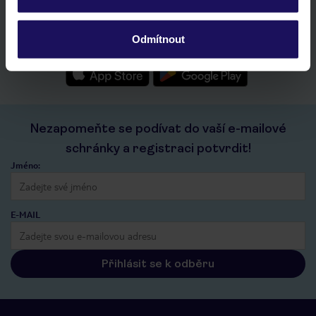
seznam oblíbených nabídek a možnost jejich sdílení
historie vyhledávání a naposledy zobrazené nabídky
Odmítnout
kontakt s TUI a všechny informace o tvé rezervaci v myTUI
Nezapomeňte se podívat do vaší e-mailové
schránky a registraci potvrdit!
Jméno:
E-MAIL
Přihlásit se k odběru