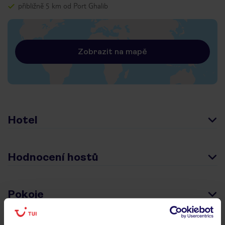
přibližně 5 km od Port Ghalib
Zobrazit na mapě
Hotel
Hodnocení hostů
Pokoje