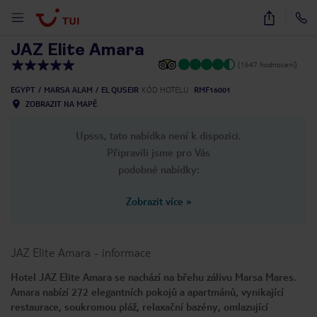
1
/
40
JAZ Elite Amara
(1647 hodnocení)
EGYPT
MARSA ALAM
EL QUSEIR
KÓD HOTELU
RMF16001
ZOBRAZIT NA MAPĚ
Upsss, tato nabídka není k dispozici.
Připravili jsme pro Vás
podobné nabídky:
Zobrazit více
»
JAZ Elite Amara
-
informace
Hotel JAZ Elite Amara se nachází na břehu zálivu Marsa Mares.
Amara nabízí 272 elegantních pokojů a apartmánů, vynikající
restaurace, soukromou pláž, relaxační bazény, omlazující