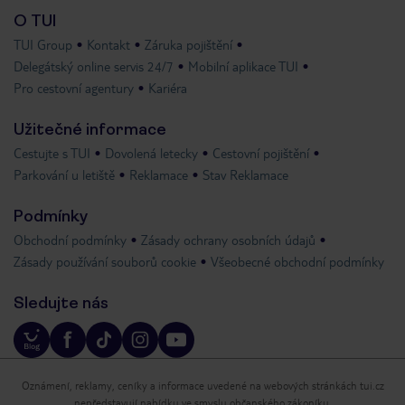
O TUI
TUI Group
Kontakt
Záruka pojištění
Delegátský online servis 24/7
Mobilní aplikace TUI
Pro cestovní agentury
Kariéra
Užitečné informace
Cestujte s TUI
Dovolená letecky
Cestovní pojištění
Parkování u letiště
Reklamace
Stav Reklamace
Podmínky
Obchodní podmínky
Zásady ochrany osobních údajů
Zásady používání souborů cookie
Všeobecné obchodní podmínky
Sledujte nás
Oznámení, reklamy, ceníky a informace uvedené na webových stránkách tui.cz
nepředstavují nabídku ve smyslu občanského zákoníku.