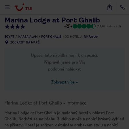
1
/
36
Marina Lodge at Port Ghalib
(2990 hodnocení)
EGYPT
MARSA ALAM
PORT GHALIB
KÓD HOTELU
RMF25001
ZOBRAZIT NA MAPĚ
Upsss, tato nabídka není k dispozici.
Připravili jsme pro Vás
podobné nabídky:
Zobrazit více
»
Marina Lodge at Port Ghalib
-
informace
Marina Lodge at Port Ghalib je malebný hotel v oblasti Port
Ghalib. Nachází se na břehu Rudého moře a nabízí krásný výhled
na přístav. Hotel je zařízen v útulném arabském stylu a nabízí