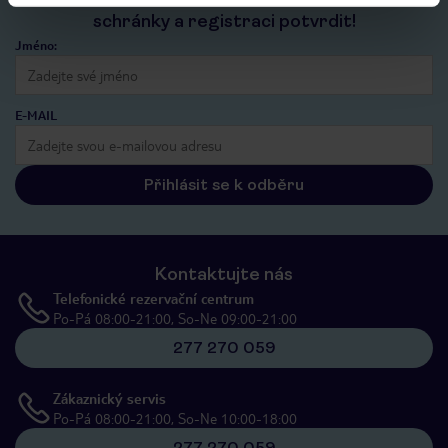
schránky a registraci potvrdit!
Jméno:
E-MAIL
Přihlásit se k odběru
Kontaktujte nás
Telefonické rezervační centrum
Po-Pá 08:00-21:00, So-Ne 09:00-21:00
277 270 059
Zákaznický servis
Po-Pá 08:00-21:00, So-Ne 10:00-18:00
277 270 059