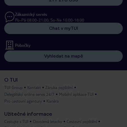
Zákaznický servis
Po-Pá 08:00-21:00, So-Ne 10:00-18:00
Chat v myTUI
Pobočky
Vyhledat na mapě
O TUI
TUI Group
Kontakt
Záruka pojištění
Delegátský online servis 24/7
Mobilní aplikace TUI
Pro cestovní agentury
Kariéra
Užitečné informace
Cestujte s TUI
Dovolená letecky
Cestovní pojištění