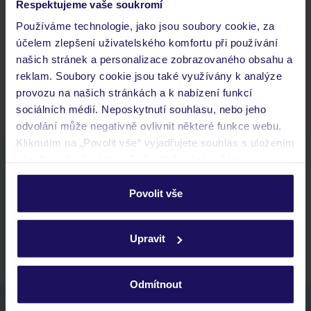
Respektujeme vaše soukromí
Jaké doklady jsou potřebné při cestování?
Používáme technologie, jako jsou soubory cookie, za
Budeme ubytováni ihned po příjezdu do hotelu?
účelem zlepšení uživatelského komfortu při používání
Kam jít po přistání a vyzvednutí zavazadel?
našich stránek a personalizace zobrazovaného obsahu a
Zobrazit další
reklam. Soubory cookie jsou také využívány k analýze
provozu na našich stránkách a k nabízení funkcí
sociálních médií. Neposkytnutí souhlasu, nebo jeho
odvolání může negativně ovlivnit některé funkce webu.
Kliknutím na „Povolit vše“ vyjadřujete souhlas s uložením
všech souborů cookie. Svůj výběr však můžete
Stáhněte si bezplatnou aplikaci TUI
personalizovat v sekci „Personalizace“.
rychlé vyhledávání a prohlížení nabídek
Povolit vše
seznam oblíbených nabídek a možnost jejich sdílení
Podrobné informace o souborech cookie naleznete v
historie vyhledávání a naposledy zobrazené nabídky
zásadách používání souborů cookie
a
zásadách
kontakt s TUI a všechny informace o tvé rezervaci v myTUI
Upravit
ochrany osobních údajů.
Odmítnout
Nezapomeňte se podívat do vaší e-mailové