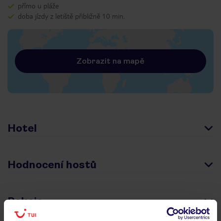
přímo u pláže
doba jízdy z letiště přibližně 10 min.
Zobrazit na mapě
Hotel
Hodnocení hostů
Pokoje