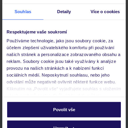
Stravování
Souhlas
Detaily
Více o cookies
Důležité informace
Respektujeme vaše soukromí
Používáme technologie, jako jsou soubory cookie, za
účelem zlepšení uživatelského komfortu při používání
našich stránek a personalizace zobrazovaného obsahu a
Často kladené otázky
reklam. Soubory cookie jsou také využívány k analýze
Jaké doklady jsou potřebné při cestování?
provozu na našich stránkách a k nabízení funkcí
Budeme ubytováni ihned po příjezdu do hotelu?
sociálních médií. Neposkytnutí souhlasu, nebo jeho
Kam jít po přistání a vyzvednutí zavazadel?
odvolání může negativně ovlivnit některé funkce webu.
Kliknutím na „Povolit vše“ vyjadřujete souhlas s uložením
Zobrazit další
všech souborů cookie. Svůj výběr však můžete
personalizovat v sekci „Personalizace“.
Povolit vše
Podrobné informace o souborech cookie naleznete v
zásadách používání souborů cookie
a
zásadách
Stáhněte si bezplatnou aplikaci TUI