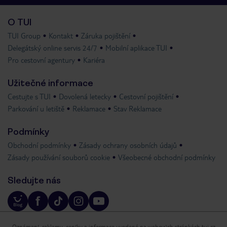
O TUI
TUI Group
Kontakt
Záruka pojištění
Delegátský online servis 24/7
Mobilní aplikace TUI
Pro cestovní agentury
Kariéra
Užitečné informace
Cestujte s TUI
Dovolená letecky
Cestovní pojištění
Parkování u letiště
Reklamace
Stav Reklamace
Podmínky
Obchodní podmínky
Zásady ochrany osobních údajů
Zásady používání souborů cookie
Všeobecné obchodní podmínky
Sledujte nás
Oznámení, reklamy, ceníky a informace uvedené na webových stránkách tui.cz