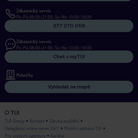
Zákaznický servis
Po-Pá 08:00-21:00, So-Ne 10:00-18:00
277 270 059
Zákaznický servis
Po-Pá 08:00-21:00, So-Ne 10:00-18:00
Chat v myTUI
Pobočky
Vyhledat na mapě
O TUI
TUI Group
Kontakt
Záruka pojištění
Delegátský online servis 24/7
Mobilní aplikace TUI
Pro cestovní agentury
Kariéra