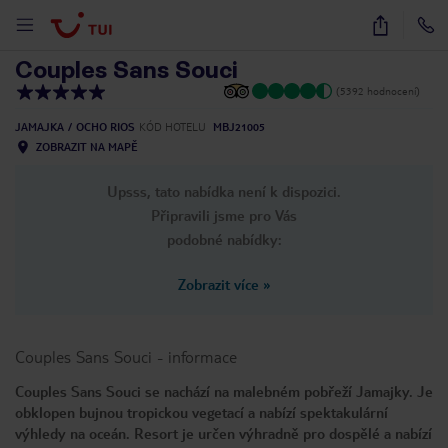
1
/
18
Couples Sans Souci
(5392 hodnocení)
JAMAJKA
OCHO RIOS
KÓD HOTELU
MBJ21005
ZOBRAZIT NA MAPĚ
Upsss, tato nabídka není k dispozici.
Připravili jsme pro Vás
podobné nabídky:
Zobrazit více
»
Couples Sans Souci
-
informace
Couples Sans Souci se nachází na malebném pobřeží Jamajky. Je
obklopen bujnou tropickou vegetací a nabízí spektakulární
výhledy na oceán. Resort je určen výhradně pro dospělé a nabízí