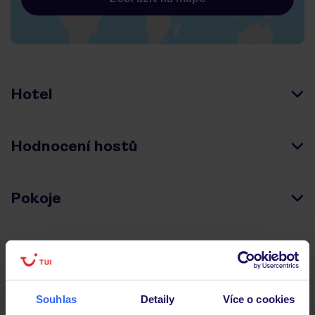
Hotel
Hodnocení hostů
Pokoje
Stravování
Souhlas
Detaily
Více o cookies
Důležité informace