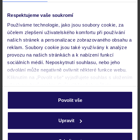
Respektujeme vaše soukromí
Často kladené otázky
Používáme technologie, jako jsou soubory cookie, za
Jaké doklady jsou potřebné při cestování?
účelem zlepšení uživatelského komfortu při používání
Budeme ubytováni ihned po příjezdu do hotelu?
našich stránek a personalizace zobrazovaného obsahu a
Kam jít po přistání a vyzvednutí zavazadel?
reklam. Soubory cookie jsou také využívány k analýze
provozu na našich stránkách a k nabízení funkcí
Zobrazit další
sociálních médií. Neposkytnutí souhlasu, nebo jeho
odvolání může negativně ovlivnit některé funkce webu.
Kliknutím na „Povolit vše“ vyjadřujete souhlas s uložením
všech souborů cookie. Svůj výběr však můžete
personalizovat v sekci „Personalizace“.
Stáhněte si bezplatnou aplikaci TUI
Povolit vše
rychlé vyhledávání a prohlížení nabídek
Podrobné informace o souborech cookie naleznete v
seznam oblíbených nabídek a možnost jejich sdílení
zásadách používání souborů cookie
a
zásadách
Upravit
historie vyhledávání a naposledy zobrazené nabídky
ochrany osobních údajů.
kontakt s TUI a všechny informace o tvé rezervaci v myTUI