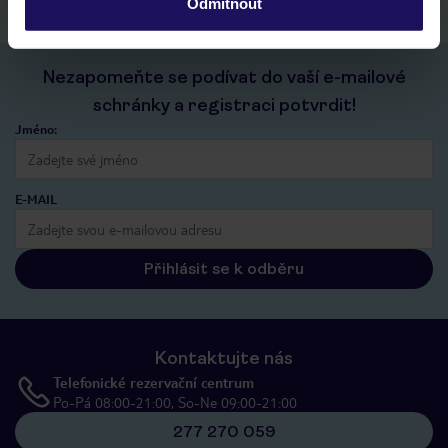
Odmítnout
Nezapomeňte se podívat do vaší e-mailové
schránky a registraci potvrdit!
Jméno:
E-MAIL
Přihlásit se k odběru
Kontaktujte nás
Telefonické rezervační centrum
Po-Pá 08:00-21:00, So-Ne 09:00-21:00
277 270 059