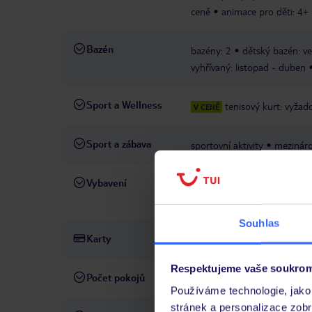
ceně
animace pro děti: 4+
Bazén
bazény: 2
dětský bazén: ve
vyhřívaný: listopad - duben
Sport a Wellness
tenisový kurt: vyža
V CENĚ
Sport a zábava
sportovní aktivity
mezináro
Vybavení
recepce: 24 hodin
směnárn
poplatek
parkoviště: nezas
Souhlas
Karty
Visa, MasterCard, American 
Respektujeme vaše soukrom
Počet pokojů
200
Používáme technologie, jako 
stránek a personalizace zob