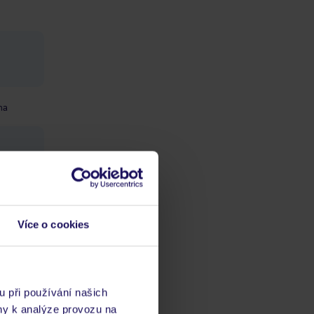
na
: za
Více o cookies
u při používání našich
ny k analýze provozu na