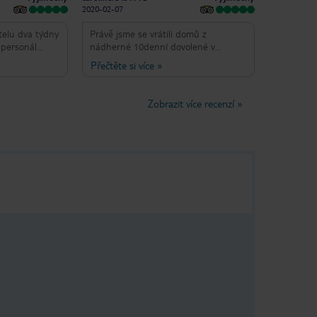
2020-02-07
telu dva týdny
Právě jsme se vrátili domů z
 personál
nádherné 10denní dovolené v
í, nic pro ně
Coralajo ve Fuerteventuře. Hotel byl
Přečtěte si více
»
l jsem krásné
velmi příjemný, personál velmi
 bazén, skvělé
zdvořilý a přátelský, nic nebylo příliš
ačkové nápoje
obtížné. Pokud se vyskytl problém,
Zobrazit více recenzí
»
 je báječný
byl rychle a profesionálně vyřešen.
u. Vynikající
Jídlo bylo krásné a dobrý výběr z
tě se vracím,
menu. Bazén byl krásný a bylo tu
ůj pobyt.
dost místa pro odpočinek. Velmi
doporučuji tento hotel.