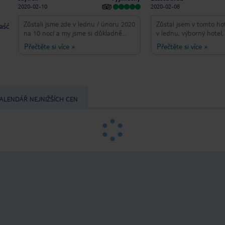
2020-02-10
2020-02-08
Zůstali jsme zde v lednu / únoru 2020
Zůstal jsem v tomto ho
taść
na 10 nocí a my jsme si důkladně
v lednu, výborný hotel,
užili náš pobyt, milý přátelský
přátelský a profesionáln
Přečtěte si více
»
Přečtěte si více
»
personál, skvělou kvalitu a výběr jídel
není příliš obtížné, mě
v restauraci a baru u bazénu a dobře
apartmá s výhledem na
si povídali o bazénech, byli to báječní,
jídlo v restauraci a zn
velká vyhřívaná slaná voda, bez
podávané Luigim, který
poskvrny čisté a spousta lehátek k
barman a asset do hotel
použití alespoň během našeho
hodnota za peníze, urči
ALENDÁŘ NEJNIŽŠÍCH CEN
pobytu. Velké pokoje s báječnou
opravdu jsem si užil sv
koupelnou vybavené dvojitými
umyvadly a velkou sprchou. Líbilo se
mi to, že se příští rok zase vrátíme.
Ach! a počasí bylo brilantní