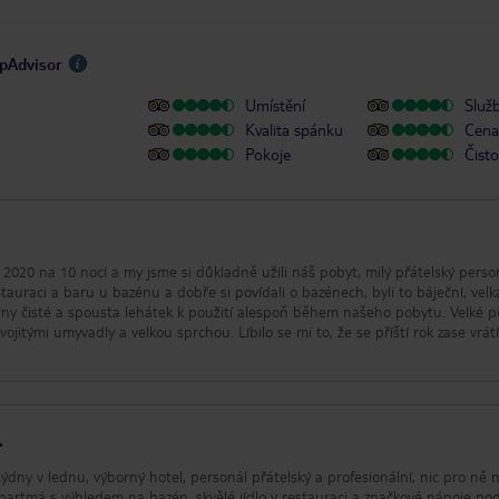
ipAdvisor
Umístění
Služ
Kvalita spánku
Cena 
Pokoje
Čisto
 2020 na 10 nocí a my jsme si důkladně užili náš pobyt, milý přátelský perso
estauraci a baru u bazénu a dobře si povídali o bazénech, byli to báječní, velk
rny čisté a spousta lehátek k použití alespoň během našeho pobytu. Velké p
itými umyvadly a velkou sprchou. Líbilo se mi to, že se příští rok zase vrát
.
ýdny v lednu, výborný hotel, personál přátelský a profesionální, nic pro ně 
 apartmá s výhledem na bazén, skvělé jídlo v restauraci a značkové nápoje p