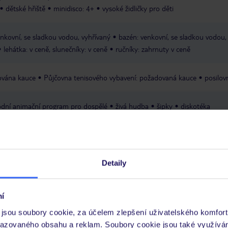
dětské hřiště
minidisco: 4+
vysoké židličky pro děti
nkovní, se sladkou vodou, vyhřívaný
bazén: venkovní, se sladkou vodou,
lehátka: v ceně, slunečníky: v ceně
ručníky: zahrnuty v ceně
dována kauce
Půjčovna tenisového vybavení: požadovaná kauce
posilov
dní animační program pro dospělé
živá hudba
šipky
diskotéka
a: na recepci
zahrada
terasa
Wi-Fi: v celém hotelu, v ceně
prádelna
třešené, v ceně
Detaily
Express
í
jsou soubory cookie, za účelem zlepšení uživatelského komfort
razovaného obsahu a reklam. Soubory cookie jsou také využívá