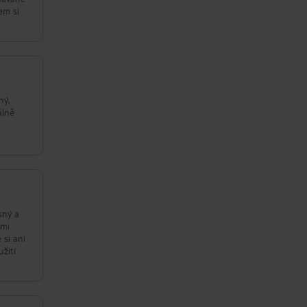
em si
ný,
álně
sný a
lmi
 si ani
žití