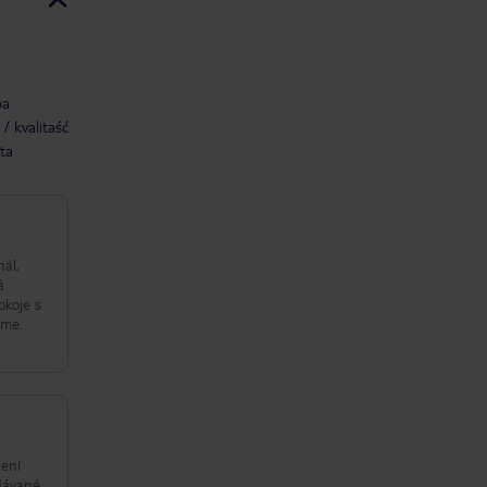
ba
/ kvalitaść
ta
nál,
á
okoje s
íme.
není
odávané