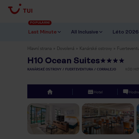
POPULÁRNÍ
Last Minute
All Inclusive
Léto 2026
Hlavní strana
Dovolená
Kanárské ostrovy
Fuertevent
H10 Ocean Suites
KANÁRSKÉ OSTROVY
FUERTEVENTURA
CORRALEJO
KÓD HO
Hotel
Hodno
top
Previous slide