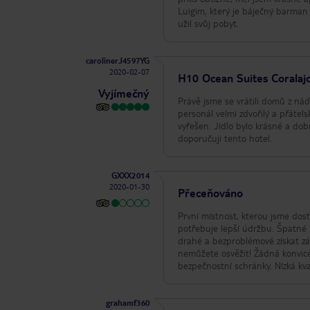
Luigim, který je báječný barman 
užil svůj pobyt.
carolinerJ4597YG
2020-02-07
H10 Ocean Suites Coralaj
Vyjímečný
Právě jsme se vrátili domů z ná
personál velmi zdvořilý a přátels
vyřešen. Jídlo bylo krásné a dob
doporučuji tento hotel.
GXXX2014
2020-01-30
Přeceňováno
První místnost, kterou jsme dost
potřebuje lepší údržbu. Špatné 
drahé a bezproblémové získat zák
nemůžete osvěžit! Žádná konvice 
bezpečnostní schránky. Nízká kvali
grahamf360