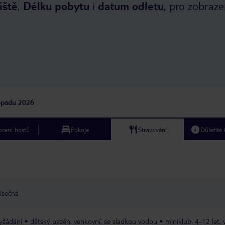
iště
,
Délku pobytu
i
datum odletu
, pro zobraze
topadu 2026
cení hostů
Pokoje
Stravování
Důležité
ísečná
vyžádání
dětský bazén: venkovní, se sladkou vodou
miniklub: 4-12 let, 