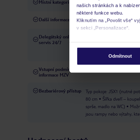
Místní kategorie
4 hvězdičky
našich stránkách a k nabízen
některé funkce webu.
Další informace
hotel nepřijímá domácí zvířa
Kliknutím na „Povolit vše“ v
v sekci „Personalizace“.
Delegátský online
Ve Vámi rezervovaném hotelu
servis 24/7
Podrobné informace o soubo
telefonicky, SMS a přes chat
osobních údajů.
pobytových místech a jazyko
Odmítnout
Vstupní podmínky a
Přečtěte si vstupní podmínky
informace MZV
Bezbariérový přístup
Typ pokoje: JSX1 (nutné pot
80 cm
Šířka dveří – koupe
sprše, madlo na WC)
Možno
jsou rampy nebo výtahy, kte