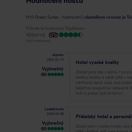
Hodnocení hostů
H10 Ocean Suites
-
hodnocení
|
vlastníkem recenze je Tr
Průměrné hodnocení TripAdvisor:
Výborný
(3623 hodnocení)
Jaywen
2020-02-10
Hotel vysoké kvality
Vyjímečný
Zůstali jsme zde v lednu / únoru
skvělou kvalitu a výběr jídel v r
vyhřívaná slaná voda, bez poskv
báječnou koupelnou vybavené dvoj
Ach! a počasí bylo brilantní
Les66travels
2020-02-08
Přátelský hotel a personál
Vyjímečný
Zůstal jsem v tomto hotelu dva t
příliš obtížné, měl jsem krásné