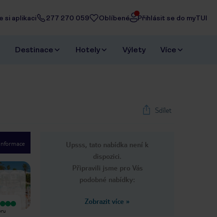
 si aplikaci
277 270 059
Oblíbené
Přihlásit se do myTUI
Destinace
Hotely
Výlety
Více
Sdílet
 informace
Upsss, tato nabídka není k
1
/
29
dispozici.
Next slide
Připravili jsme pro Vás
podobné nabídky:
Zobrazit více
»
Vyjímečný
Vyjímečný
oru
Zůstal jsem v tomto hotelu dva
Právě jsme se vrátili domů z
týdny v lednu, výborný hotel,
nádherné 10denní dovolené v