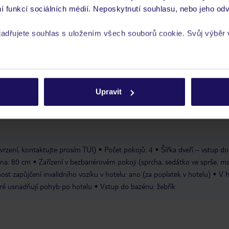
í funkcí sociálních médií. Neposkytnutí souhlasu, nebo jeho odv
ta
Povinná záloha kreditní kartou
yjadřujete souhlas s uložením všech souborů cookie. Svůj výběr
 je péče poskytována pouze prostřednictvím TUI Service Center 24/7:
rech cookie naleznete v
zásadách používání souborů cookie
 v aplikaci TUI na myTUI. Podrobné informace o péči zástupce v jednotlivý
vých požadavcích naleznete na www.tui.cz v záložce
Delegátský online ser
Upravit
 a informace MZV týkající se země, do které cestujete.
.
vrzení, kontaktujte prosím TUI)
Počet pokojů: 4
Šířka dveří – vstup do
lna: 80 cm
Zařízení v bezbariérovém pokoji (sprcha, sedátko ve sprše, m
st zapůjčení invalidního vozíku v hotelu: ano (za poplatek v hotelu)
V h
ré usnadňují pohyb po hotelu
Vstup do bazénu: žebřík