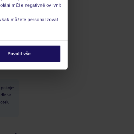
olání může negativně ovlivnit
 však můžete personalizovat
a
zásadách ochrany
ch
vis 24/7
Povolit vše
 pokoje:
adlo ve
otelu