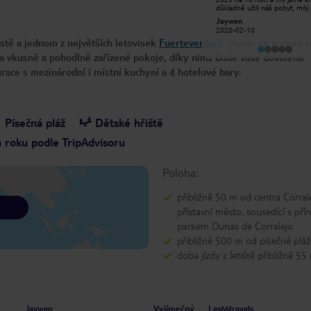
stížností, kterou jsem měl během
důkladně užili náš pobyt, milý
pobytu, bylo to, že po půlnoci nebyl
přátelský personál, skvělou kv
grahamf360
Jaywen
otevřen žádný bar pro obyvatele,
výběr jídel v restauraci a baru
2019-08-08
2020-02-10
který by hostům umožnil drink,
bazénu a dobře si povídali o
stě a jednom z největších letovisek
který je v tak oblíbeném rekreačním
Fuerteventury
bazénech, byli to báječní, velk
. Hosté se mohou tě
středisku zvláštní.
vyhřívaná slaná voda, bez pos
a vkusně a pohodlně zařízené pokoje, díky nimž bude vaše dovolená
čisté a spousta lehátek k použ
alespoň během našeho pobyt
ace s mezinárodní i místní kuchyní a 4 hotelové bary.
Velké pokoje s báječnou kou
vybavené dvojitými umyvadly
velkou sprchou. Líbilo se mi t
se příští rok zase vrátíme. Ach
počasí bylo brilantní
Písečná pláž
Dětské hřiště
a roku podle TripAdvisoru
Poloha:
přibližně 50 m od centra Corrale
přístavní město, sousedící s pří
parkem Dunas de Corralejo
přibližně 500 m od písečné pláž
doba jízdy z letiště přibližně 55
Vyjímečný
Jaywen
Les66travels