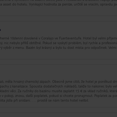
a asset do hotelu. Vynikající hodnota za peníze, určitě se vracím, opravdu js
o
dherné 10denní dovolené v Coralajo ve Fuerteventuře. Hotel byl velmi příjem
ký, nic nebylo příliš obtížné. Pokud se vyskytl problém, byl rychle a profesion
rý výběr z menu. Bazén byl krásný a bylo tu dost místa pro odpočinek. Velmi
ali, měla hrozný chemický zápach. Obecně jsme cítili, že hotel je poněkud dr
pachy z kanalizace. Spousta dodatečných nákladů, takže to nakonec bylo ve
ladní věci. Za ručníky do bazénu musíte zaplatit 15 € za vklad ručníků, které
v pokoji, znovu, další poplatek, pokud si chcete pronajmout. Poplatek za pou
ta jídla při snídani. . . . prostě se nám tento hotel nelíbil.