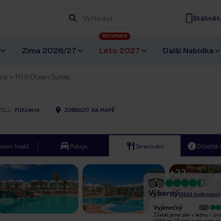
Stáhněte
Wpisz frazę, której szukasz
NOVINKA
Zima 2026/27
Léto 2027
Další Nabídka
ura
H10 Ocean Suites
TELU
FUE24010
ZOBRAZIT NA MAPĚ
cení hostů
Pokoje
Stravování
Důležité
+
23
Výborný
(
3623
hodnocení
)
Vyjímečný
Vyjímečný
Dobrý hotel, velmi čisté, dobré jídlo
Zůstali jsme zde v lednu / ún
a přátelský personál. Jedinou
2020 na 10 nocí a my jsme si