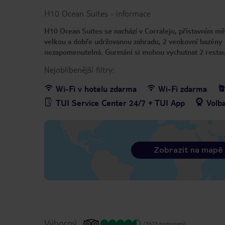
H10 Ocean Suites
-
informace
H10 Ocean Suites se nachází v Corralejo, přístavním mě
velkou a dobře udržovanou zahradu, 2 venkovní bazény 
nezapomenutelná. Gurmáni si mohou vychutnat 2 restaur
Nejoblíbenější filtry:
Wi-Fi v hotelu zdarma
Wi-Fi zdarma
TUI Service Center 24/7 + TUI App
Volb
Zobrazit na mapě
Výborný
(3623 hodnocení)