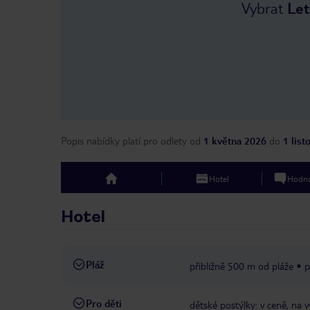
Vybrat
Let
Popis nabídky platí pro odlety
od
1 května 2026
do
1 lis
Hotel
Hodno
top
Hotel
Pláž
přibližně 500 m od pláže
p
Pro děti
dětské postýlky: v ceně, na 