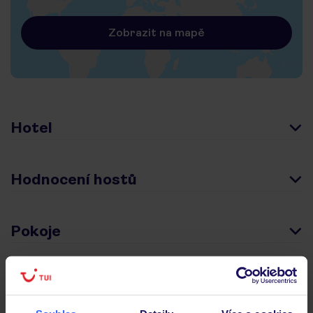
Zobrazit na mapě
Hotel
Hodnocení hostů
Pokoje
Stravování