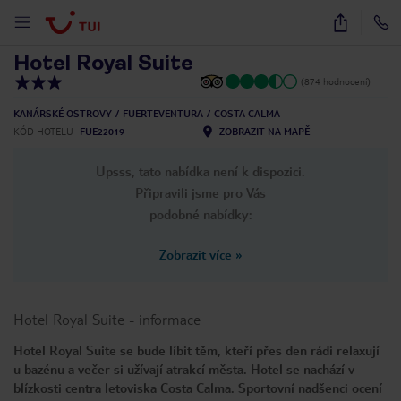
1
/
17
Hotel Royal Suite
(874 hodnocení)
KANÁRSKÉ OSTROVY
FUERTEVENTURA
COSTA CALMA
KÓD HOTELU
FUE22019
ZOBRAZIT NA MAPĚ
Upsss, tato nabídka není k dispozici.
Připravili jsme pro Vás
podobné nabídky:
Zobrazit více
»
Hotel Royal Suite
-
informace
Hotel Royal Suite se bude líbit těm, kteří přes den rádi relaxují
u bazénu a večer si užívají atrakcí města. Hotel se nachází v
blízkosti centra letoviska Costa Calma. Sportovní nadšenci ocení