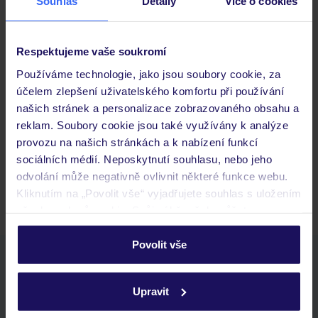
Souhlas
Detaily
Více o cookies
Důležité informace
Respektujeme vaše soukromí
Používáme technologie, jako jsou soubory cookie, za
Často kladené otázky
účelem zlepšení uživatelského komfortu při používání
Jaké doklady jsou potřebné při cestování?
našich stránek a personalizace zobrazovaného obsahu a
Budeme ubytováni ihned po příjezdu do hotelu?
reklam. Soubory cookie jsou také využívány k analýze
Kam jít po přistání a vyzvednutí zavazadel?
provozu na našich stránkách a k nabízení funkcí
sociálních médií. Neposkytnutí souhlasu, nebo jeho
Zobrazit další
odvolání může negativně ovlivnit některé funkce webu.
Kliknutím na „Povolit vše“ vyjadřujete souhlas s uložením
všech souborů cookie. Svůj výběr však můžete
personalizovat v sekci „Personalizace“.
Povolit vše
Stáhněte si bezplatnou aplikaci TUI
Podrobné informace o souborech cookie naleznete v
rychlé vyhledávání a prohlížení nabídek
zásadách používání souborů cookie
a
zásadách
Upravit
seznam oblíbených nabídek a možnost jejich sdílení
ochrany osobních údajů.
historie vyhledávání a naposledy zobrazené nabídky