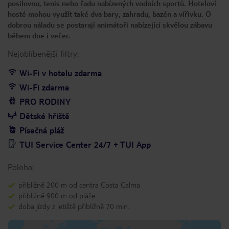
posilovnu, tenis nebo řadu nabízených vodních sportů. Hoteloví
hosté mohou využít také dva bary, zahradu, bazén a vířivku. O
dobrou náladu se postarají animátoři nabízející skvělou zábavu
během dne i večer.
Nejoblíbenější filtry:
Wi-Fi v hotelu zdarma
Wi-Fi zdarma
PRO RODINY
Dětské hřiště
Písečná pláž
TUI Service Center 24/7 + TUI App
Poloha:
přibližně 200 m od centra Costa Calma
přibližně 900 m od pláže
doba jízdy z letiště přibližně 70 min.