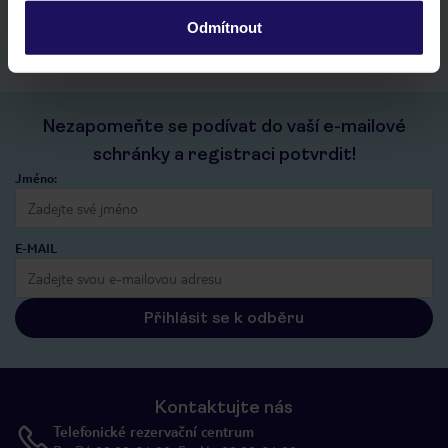
kontakt s TUI a všechny informace o tvé rezervaci v myTUI
Odmítnout
Nezapomeňte se podívat do vaší e-mailové
schránky a registraci potvrdit!
Jméno:
E-MAIL
Přihlásit se k odběru
Kontaktujte nás
Telefonické rezervační centrum