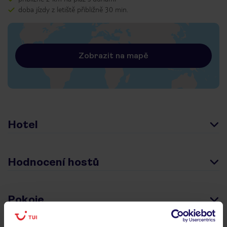
doba jízdy z letiště přibližně 30 min.
Zobrazit na mapě
Hotel
Hodnocení hostů
Pokoje