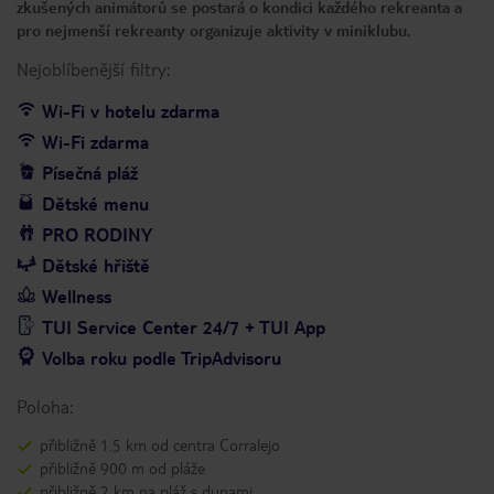
zkušených animátorů se postará o kondici každého rekreanta a
pro nejmenší rekreanty organizuje aktivity v miniklubu.
Nejoblíbenější filtry:
Wi-Fi v hotelu zdarma
Wi-Fi zdarma
Písečná pláž
Dětské menu
PRO RODINY
Dětské hřiště
Wellness
TUI Service Center 24/7 + TUI App
Volba roku podle TripAdvisoru
Poloha:
přibližně 1.5 km od centra Corralejo
přibližně 900 m od pláže
přibližně 2 km na pláž s dunami