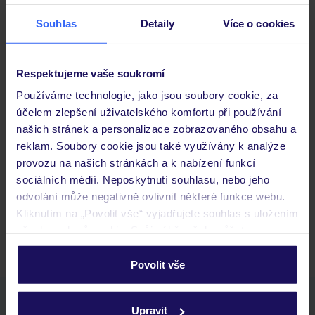
Stravování
Souhlas
Detaily
Více o cookies
Důležité informace
Respektujeme vaše soukromí
Používáme technologie, jako jsou soubory cookie, za
účelem zlepšení uživatelského komfortu při používání
Často kladené otázky
našich stránek a personalizace zobrazovaného obsahu a
reklam. Soubory cookie jsou také využívány k analýze
Jaké doklady jsou potřebné při cestování?
provozu na našich stránkách a k nabízení funkcí
Budeme ubytováni ihned po příjezdu do hotelu?
sociálních médií. Neposkytnutí souhlasu, nebo jeho
Kam jít po přistání a vyzvednutí zavazadel?
odvolání může negativně ovlivnit některé funkce webu.
Kliknutím na „Povolit vše“ vyjadřujete souhlas s uložením
Zobrazit další
všech souborů cookie. Svůj výběr však můžete
personalizovat v sekci „Personalizace“.
Povolit vše
Podrobné informace o souborech cookie naleznete v
zásadách používání souborů cookie
a
zásadách
Stáhněte si bezplatnou aplikaci TUI
Upravit
ochrany osobních údajů.