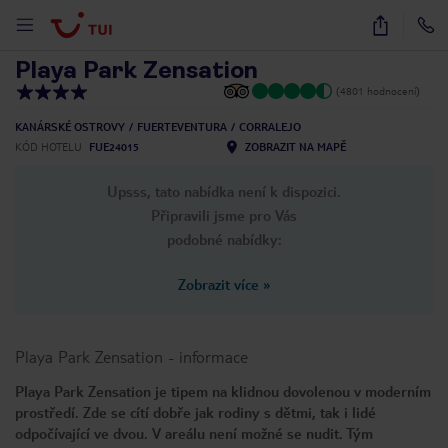
1
/
49
Playa Park Zensation
(4801 hodnocení)
KANÁRSKÉ OSTROVY
FUERTEVENTURA
CORRALEJO
KÓD HOTELU
FUE24015
ZOBRAZIT NA MAPĚ
Upsss, tato nabídka není k dispozici.
Připravili jsme pro Vás
podobné nabídky:
Zobrazit více
»
Playa Park Zensation
-
informace
Playa Park Zensation je tipem na klidnou dovolenou v moderním
prostředí. Zde se cítí dobře jak rodiny s dětmi, tak i lidé
odpočívající ve dvou. V areálu není možné se nudit. Tým