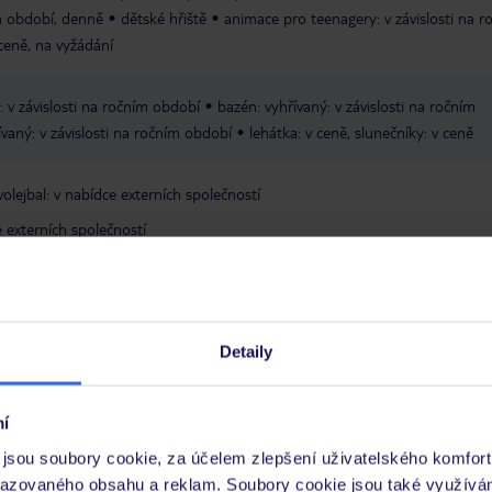
ím období, denně
dětské hřiště
animace pro teenagery: v závislosti na r
 ceně, na vyžádání
: v závislosti na ročním období
bazén: vyhřívaný: v závislosti na ročním
vaný: v závislosti na ročním období
lehátka: v ceně, slunečníky: v ceně
volejbal: v nabídce externích společností
e externích společností
dní animační program pro dospělé
představení
živá hudba
diskoték
Wi-Fi: na recepci, v ceně
minimarket
disko
Detaily
í
jsou soubory cookie, za účelem zlepšení uživatelského komfort
razovaného obsahu a reklam. Soubory cookie jsou také využívá