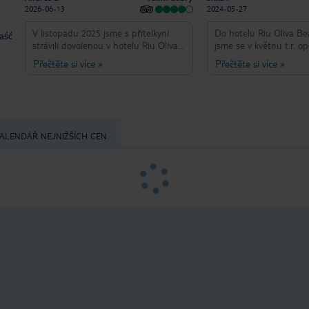
2026-06-13
2024-05-27
V listopadu 2025 jsme s přítelkyní
Do hotelu Riu Oliva Be
taść
strávili dovolenou v hotelu Riu Oliva
jsme se v květnu t.r. opě
Beach Resort na Kanárských
Poprvé jsme zde byli v 
Přečtěte si více
»
Přečtěte si více
»
ostrovech a celkově jsme byli
poté 2017 a pauza zav
spokojeni. Počasí nám vyšlo skvěle,
nám nedovolila v této t
teploty se pohybovaly okolo 25 °C,
pokračovat. Překvapilo 
což bylo ideální na koupání i
letošní dovolené, že ho
odpočinek. Největší předností hotelu
hvězdičky, ale i přesto
je bezesporu nádherná pláž přímo u
a hotel si opět vybrali. 
ALENDÁŘ NEJNIŽŠÍCH CEN
hotelu. Pláž byla čistá, moře krásně
letiště jsme měli pocit,
průzračné a přístup k němu velmi
domů a zároveň jsme by
pohodlný. Stravování hodnotíme
se změnilo. Nezměnilo s
pozitivně. Výběr jídel byl opravdu
podstatného, všechno ta
široký, takže si každý mohl najít něco
pamatovali z minulých návštěv. Pokoje
podle chuti. Pochvalu zaslouží také
čisté, jídlo chutné a v
alkoholické nápoje, se kterými jsme
výběru. Personál milý a
byli velmi spokojeni. Pokoje a úklid
ochotný vždy pomoci. 
bych označil za průměrné. Nečekejte
hotelu slušela další hvě
žádný luxus, ale ani nic vyloženě
jenom kvůli snaze vešk
špatného. Vše bylo funkční a
personálu . Moc bycho
dostačující pro pohodovou
aby mu byla umožněna 
dovolenou. Personál byl ochotný a
která by hotelu pomohl
kdykoliv k dispozici, což jsme ocenili.
lepších službách. Po l