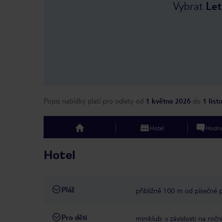
Vybrat
Let
Popis nabídky platí pro odlety
od
1 května 2026
do
1 lis
Hotel
Hodno
top
Hotel
Pláž
přibližně 100 m od písečné 
Pro děti
miniklub: v závislosti na roč