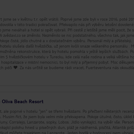
 jsme se v květnu t.r. opět vrátili. Poprvé jsme zde byli v roce 2016, poté 20
olila v této tradici pokračovat. Překvapilo nás při výběru letošní dovolené
 jsme neváhali a hotel si opět vybrali. Při cestě z letiště jsme měli pocit, že 
 zvědaví,co se změnilo. Nezměnilo se nic podstatného, všechno tak, jak jsme
hotelu slušela další hvězdička, už jenom kvůli snaze veškerého personálu . 
možněna rekonstrukce, která by hotelu pomohla v ještě lepších službách. P
m 5 hvězdičkovém hotelu v Turecku, kde celá naše rodina a velká většina h
 hospitalizace v místní nemocnici, to byl milý a příjemný pobyt. Moc děkuje
ch péči ❤️. Za nás určitě se budeme rádi vracet, Fuerteventura nás okouzlil
 celý ostrov a pořád je co objevovat. Jitka ,Josef, David a Lucie Czech Repub
u Oliva Beach Resort
, ale poprvé v hotelu "jen" se třemi hvězdami. Po přečtení některých recenz
. Musím říct, že jsem byla velmi mile překvapena. Pokoje útulné, čisto, úklid
uny, Corralejo, Lanzarote, sopky, Lobos. Jídlo vynikající, na výběr vše. Person
odkud můžete trajektem na Lanzarote. Jeden bodík v hodnocení jsem ubrala 