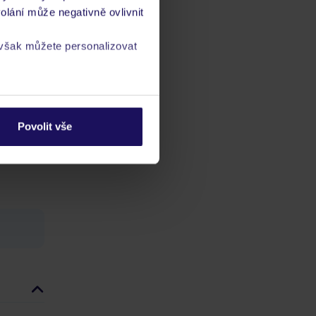
olání může negativně ovlivnit
 však můžete personalizovat
a
zásadách ochrany
ch
Povolit vše
vis 24/7