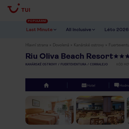
POPULÁRNÍ
Last Minute
All Inclusive
Léto 2026
Hlavní strana
Dovolená
Kanárské ostrovy
Fuertevent
Riu Oliva Beach Resort
KANÁRSKÉ OSTROVY
FUERTEVENTURA
CORRALEJO
KÓD HO
Hotel
Hodno
top
Previous slide