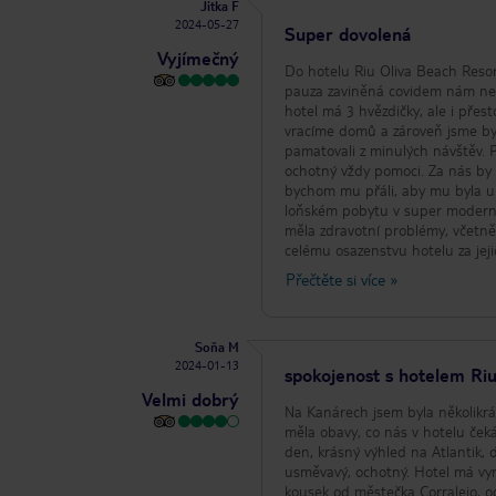
Jitka F
2024-05-27
Super dovolená
Vyjímečný
Do hotelu Riu Oliva Beach Resort
pauza zaviněná covidem nám nedov
hotel má 3 hvězdičky, ale i přesto
vracíme domů a zároveň jsme byli
pamatovali z minulých návštěv. Pokoje čisté, jídlo chutné a v dostatečném výběru. Personál milý a přátelský,
ochotný vždy pomoci. Za nás by 
bychom mu přáli, aby mu byla u
loňském pobytu v super moderní
měla zdravotní problémy, včetně
celému osazenstvu hotelu za jeji
všech směrech, procestovali jsme
Přečtěte si více
»
Soňa M
2024-01-13
spokojenost s hotelem Ri
Velmi dobrý
Na Kanárech jsem byla několikrát
měla obavy, co nás v hotelu čeká
den, krásný výhled na Atlantik, d
usměvavý, ochotný. Hotel má vynikající polohu hned u písečných dun, pláž je nádherná, písčitá, Atlantik průzračný,
kousek od městečka Corralejo, 