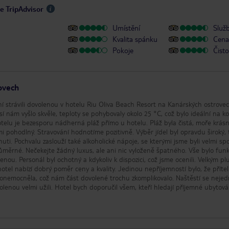
e TripAdvisor
Umístění
Služ
Kvalita spánku
Cena 
Pokoje
Čisto
ovech
ní strávili dovolenou v hotelu Riu Oliva Beach Resort na Kanárských ostrove
sí nám vyšlo skvěle, teploty se pohybovaly okolo 25 °C, což bylo ideální na k
otelu je bezesporu nádherná pláž přímo u hotelu. Pláž byla čistá, moře krás
i pohodlný. Stravování hodnotíme pozitivně. Výběr jídel byl opravdu široký, 
uti. Pochvalu zaslouží také alkoholické nápoje, se kterými jsme byli velmi spo
růměrné. Nečekejte žádný luxus, ale ani nic vyloženě špatného. Vše bylo funk
nou. Personál byl ochotný a kdykoliv k dispozici, což jsme ocenili. Velkým pl
otel nabízí dobrý poměr ceny a kvality. Jedinou nepříjemností bylo, že příte
onemocněla, což nám část dovolené trochu zkomplikovalo. Naštěstí se nejed
olenou velmi užili. Hotel bych doporučil všem, kteří hledají příjemné ubytová
ou cenu. Stejně tak mohu doporučit i návštěvu Kanárské ostrovy, které nás
klamaly. Za nás 8/10.