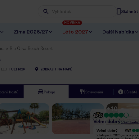
Stáhněte
Wpisz frazę, której szukasz
NOVINKA
Zima 2026/27
Léto 2027
Další Nabídka
ura
Riu Oliva Beach Resort
TELU
FUE21029
ZOBRAZIT NA MAPĚ
cení hostů
Pokoje
Stravování
Důležité
+
10
Velmi dobrý
(
7420
hodno
Vyjímečný
Velmi dobrý
Hotel je umístěn hned u krásné
V listopadu 2025 jsme s příte
pláže. Je vybaven dvěmi bazény.
strávili dovolenou v hotelu Ri