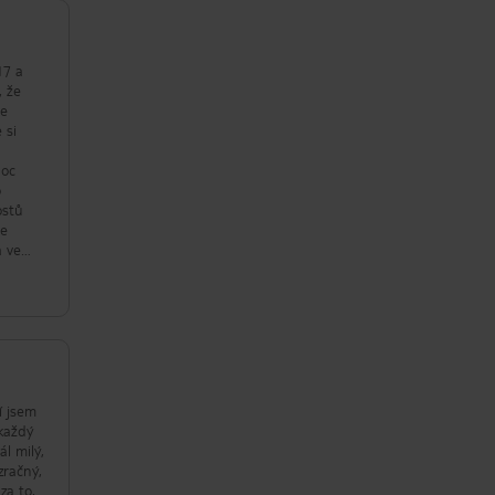
17 a
, že
se
 si
Moc
o
ostů
me
a ve
lic
í jsem
 každý
ál milý,
za to,