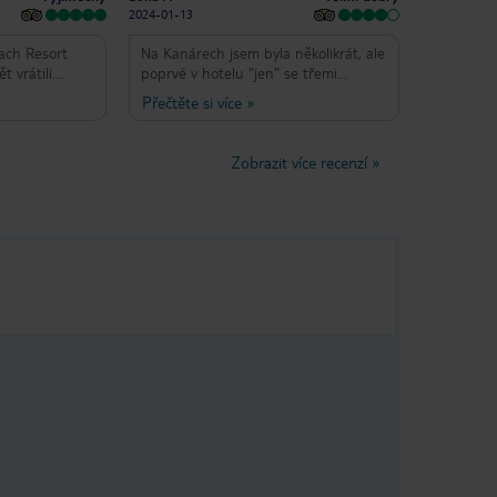
2024-01-13
ach Resort
Na Kanárech jsem byla několikrát, ale
t vrátili.
poprvé v hotelu "jen" se třemi
roce 2016,
hvězdami. Po přečtení některých
Přečtěte si více
»
iněná covidem
recenzí jsem měla obavy, co nás v
radici
hotelu čeká. Musím říct, že jsem byla
nás při výběru
velmi mile překvapena. Pokoje útulné,
Zobrazit více recenzí
»
tel má 3
čisto, úklid každý den, krásný výhled
 jsme neváhali
na Atlantik, duny, Corralejo,
Při cestě z
Lanzarote, sopky, Lobos. Jídlo
 že se vracíme
vynikající, na výběr vše. Personál milý,
li zvědaví,co
usměvavý, ochotný. Hotel má
e nic
vynikající polohu hned u písečných
k, jak jsme si
dun, pláž je nádherná, písčitá,
Atlantik průzračný, kousek od
 dostatečném
městečka Corralejo, odkud můžete
 přátelský,
trajektem na Lanzarote. Jeden bodík
Za nás by
v hodnocení jsem ubrala za to, že je
zdička, už
hotelová pláž zpoplatněna. Tím
erého
pádem většina hostů lehla na pláži
m mu přáli,
na osušku než si připlácet při AI ještě
rekonstrukce,
za lehátko a slunečník. Největší
a v ještě
problém je nedostatek lehátek u
oňském pobytu
bazénu, pro ty co přijeli na válečku,