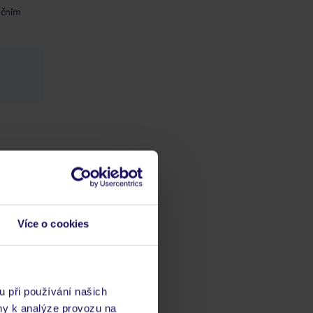
očním
a
Více o cookies
u při používání našich
ny k analýze provozu na