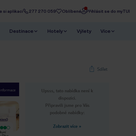
 si aplikaci
277 270 059
Oblíbené
Přihlásit se do myTUI
Destinace
Hotely
Výlety
Více
Sdílet
 informace
Upsss, tato nabídka není k
1
/
16
dispozici.
Next slide
Připravili jsme pro Vás
podobné nabídky:
cení
)
Zobrazit více
»
Vyjímečný
Velmi dobrý
lkyní
Do hotelu Riu Oliva Beach Resort
Na Kanárech jsem byla několikrát,
u Oliva
jsme se v květnu t.r. opět vrátili.
ale poprvé v hotelu "jen" se třemi