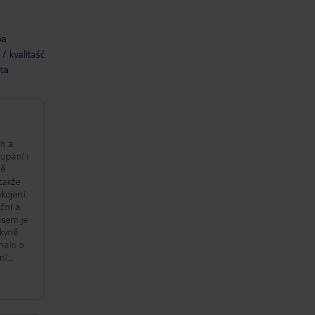
ba
/ kvalitaść
ta
ch a
oupání i
ně
takže
kojeni.
ční a
usem je
lkyně
nalo o
ní
 svým