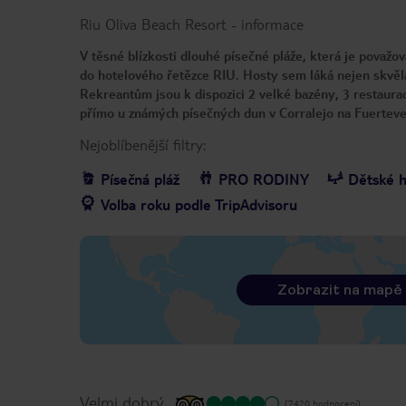
Riu Oliva Beach Resort
-
informace
V těsné blízkosti dlouhé písečné pláže, která je považo
do hotelového řetězce RIU. Hosty sem láká nejen skvělá
Rekreantům jsou k dispozici 2 velké bazény, 3 restaurac
přímo u známých písečných dun v Corralejo na Fuerteve
Nejoblíbenější filtry:
Písečná pláž
PRO RODINY
Dětské h
Volba roku podle TripAdvisoru
Zobrazit na mapě
Velmi dobrý
(7420 hodnocení)