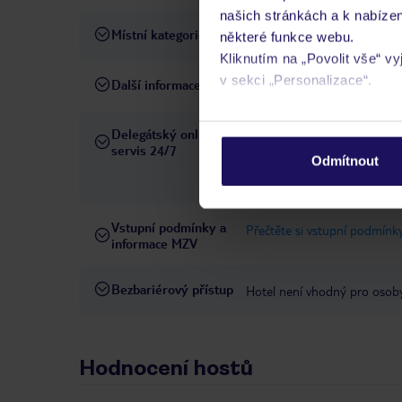
našich stránkách a k nabízen
Místní kategorie
3 hvězdičky
některé funkce webu.
Kliknutím na „Povolit vše“ v
v sekci „Personalizace“.
Další informace
hotel nepřijímá domácí zvířa
Podrobné informace o soubo
Delegátský online
Ve Vámi rezervovaném hotelu
osobních údajů.
servis 24/7
telefonicky, SMS a přes chat
Odmítnout
pobytových místech a jazyko
Vstupní podmínky a
Přečtěte si vstupní podmínky
informace MZV
Bezbariérový přístup
Hotel není vhodný pro osob
Hodnocení hostů