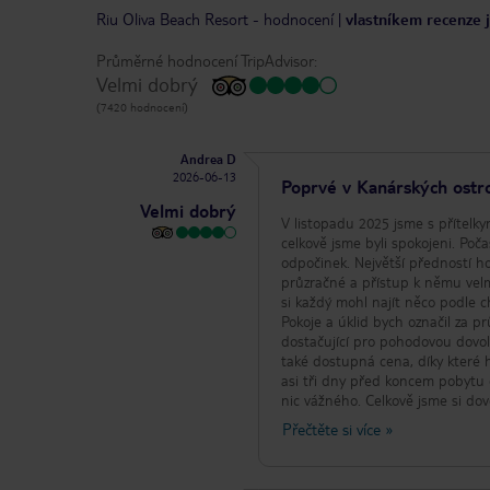
Riu Oliva Beach Resort
-
hodnocení
|
vlastníkem recenze j
Průměrné hodnocení TripAdvisor:
Velmi dobrý
(7420 hodnocení)
Andrea D
2026-06-13
Poprvé v Kanárských ostr
Velmi dobrý
V listopadu 2025 jsme s přítelky
celkově jsme byli spokojeni. Poča
odpočinek. Největší předností h
průzračné a přístup k němu velm
si každý mohl najít něco podle ch
Pokoje a úklid bych označil za p
dostačující pro pohodovou dovole
také dostupná cena, díky které h
asi tři dny před koncem pobytu 
nic vážného. Celkově jsme si dov
přímo u krásné pláže za rozumn
Přečtěte si více
»
klimatem a krásnou přírodou nez