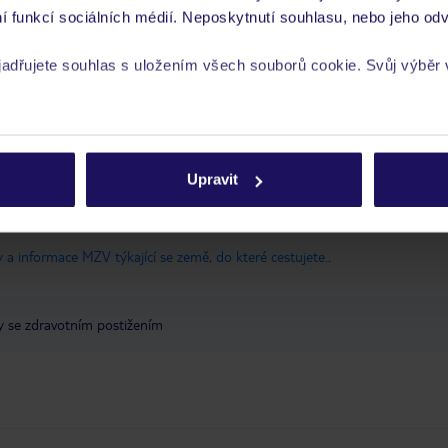
í funkcí sociálních médií. Neposkytnutí souhlasu, nebo jeho odv
yjadřujete souhlas s uložením všech souborů cookie. Svůj výběr
ta
rech cookie naleznete v
zásadách používání souborů cookie
 je péče poskytována pouze prostřednictvím TUI Service Center 24/7:
 v aplikaci TUI na myTUI. Podrobné informace o péči zástupce v jednotlivý
Upravit
vých požadavcích naleznete na www.tui.cz v záložce
Delegátský online ser
 a informace MZV týkající se země, do které cestujete.
.
y se zdravotním postižením