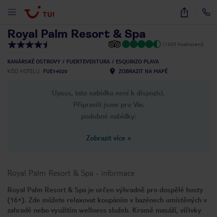
1
/
27
Royal Palm Resort & Spa
(1603 hodnocení)
KANÁRSKÉ OSTROVY
FUERTEVENTURA
ESQUINZO PLAYA
KÓD HOTELU
FUE14020
ZOBRAZIT NA MAPĚ
Upsss, tato nabídka není k dispozici.
Připravili jsme pro Vás
podobné nabídky:
Zobrazit více
»
Royal Palm Resort & Spa
-
informace
Royal Palm Resort & Spa je určen výhradně pro dospělé hosty
(16+). Zde můžete relaxovat koupáním v bazénech umístěných v
zahradě nebo využitím wellness služeb. Kromě masáží, vířivky