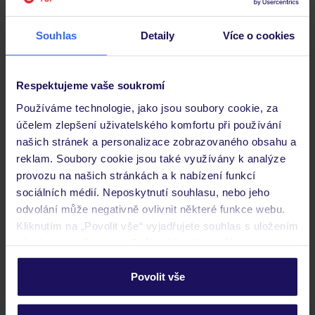
Souhlas
Detaily
Více o cookies
Stravování
Respektujeme vaše soukromí
Důležité informace
Používáme technologie, jako jsou soubory cookie, za
účelem zlepšení uživatelského komfortu při používání
našich stránek a personalizace zobrazovaného obsahu a
Často kladené otázky
reklam. Soubory cookie jsou také využívány k analýze
Jaké doklady jsou potřebné při cestování?
provozu na našich stránkách a k nabízení funkcí
Budeme ubytováni ihned po příjezdu do hotelu?
sociálních médií. Neposkytnutí souhlasu, nebo jeho
Kam jít po přistání a vyzvednutí zavazadel?
odvolání může negativně ovlivnit některé funkce webu.
Kliknutím na „Povolit vše“ vyjadřujete souhlas s uložením
Zobrazit další
všech souborů cookie. Svůj výběr však můžete
personalizovat v sekci „Personalizace“.
Povolit vše
Podrobné informace o souborech cookie naleznete v
zásadách používání souborů cookie
a
zásadách