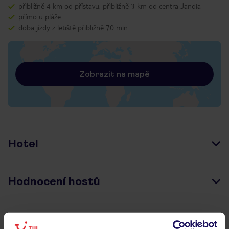
přibližně 4 km od přístavu, přibližně 3 km od centra Jandia
přímo u pláže
doba jízdy z letiště přibližně 70 min.
Zobrazit na mapě
Hotel
Hodnocení hostů
Pokoje