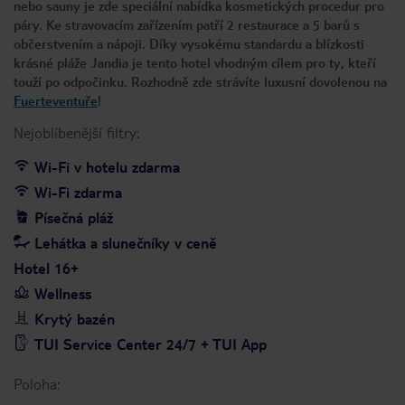
nebo sauny je zde speciální nabídka kosmetických procedur pro
páry. Ke stravovacím zařízením patří 2 restaurace a 5 barů s
občerstvením a nápoji. Díky vysokému standardu a blízkosti
krásné pláže Jandia je tento hotel vhodným cílem pro ty, kteří
touží po odpočinku. Rozhodně zde strávíte luxusní dovolenou na
Fuerteventuře
!
Nejoblíbenější filtry:
Wi-Fi v hotelu zdarma
Wi-Fi zdarma
Písečná pláž
Lehátka a slunečníky v ceně
Hotel 16+
Wellness
Krytý bazén
TUI Service Center 24/7 + TUI App
Poloha: