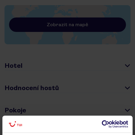
Zobrazit na mapě
Hotel
Hodnocení hostů
Pokoje
Stravování