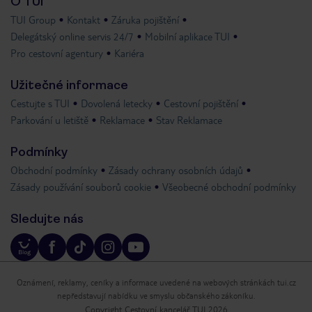
O TUI
TUI Group
Kontakt
Záruka pojištění
Delegátský online servis 24/7
Mobilní aplikace TUI
Pro cestovní agentury
Kariéra
Užitečné informace
Cestujte s TUI
Dovolená letecky
Cestovní pojištění
Parkování u letiště
Reklamace
Stav Reklamace
Podmínky
Obchodní podmínky
Zásady ochrany osobních údajů
Zásady používání souborů cookie
Všeobecné obchodní podmínky
Sledujte nás
Oznámení, reklamy, ceníky a informace uvedené na webových stránkách tui.cz
nepředstavují nabídku ve smyslu občanského zákoníku.
Copyright Cestovní kancelář TUI 2026