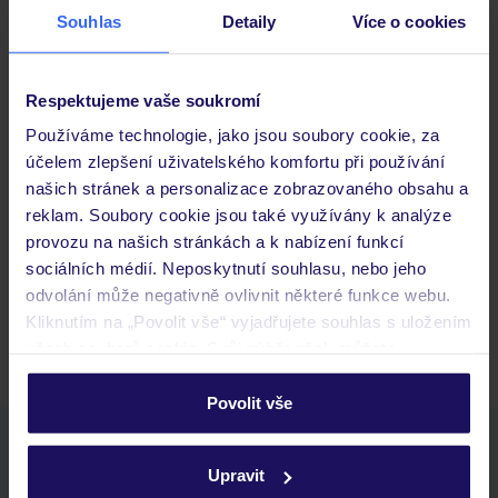
Souhlas
Detaily
Více o cookies
Důležité informace
Respektujeme vaše soukromí
Používáme technologie, jako jsou soubory cookie, za
účelem zlepšení uživatelského komfortu při používání
Často kladené otázky
našich stránek a personalizace zobrazovaného obsahu a
Jaké doklady jsou potřebné při cestování?
reklam. Soubory cookie jsou také využívány k analýze
Budeme ubytováni ihned po příjezdu do hotelu?
provozu na našich stránkách a k nabízení funkcí
Kam jít po přistání a vyzvednutí zavazadel?
sociálních médií. Neposkytnutí souhlasu, nebo jeho
odvolání může negativně ovlivnit některé funkce webu.
Zobrazit další
Kliknutím na „Povolit vše“ vyjadřujete souhlas s uložením
všech souborů cookie. Svůj výběr však můžete
personalizovat v sekci „Personalizace“.
Povolit vše
Podrobné informace o souborech cookie naleznete v
Stáhněte si bezplatnou aplikaci TUI
zásadách používání souborů cookie
a
zásadách
rychlé vyhledávání a prohlížení nabídek
Upravit
ochrany osobních údajů.