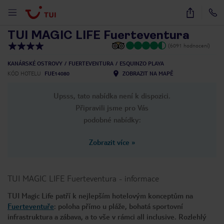
1
/
38
TUI MAGIC LIFE Fuerteventura
(6091 hodnocení)
KANÁRSKÉ OSTROVY
FUERTEVENTURA
ESQUINZO PLAYA
KÓD HOTELU
FUE14080
ZOBRAZIT NA MAPĚ
Upsss, tato nabídka není k dispozici.
Připravili jsme pro Vás
podobné nabídky:
Zobrazit více
»
TUI MAGIC LIFE Fuerteventura
-
informace
TUI Magic Life patří k nejlepším hotelovým konceptům na
Fuerteventuře
: poloha přímo u pláže, bohatá sportovní
infrastruktura a zábava, a to vše v rámci all inclusive. Rozlehlý