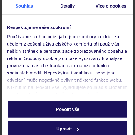
Souhlas
Detaily
Více o cookies
Důležité informace
Respektujeme vaše soukromí
Používáme technologie, jako jsou soubory cookie, za
účelem zlepšení uživatelského komfortu při používání
Často kladené otázky
našich stránek a personalizace zobrazovaného obsahu a
Jaké doklady jsou potřebné při cestování?
reklam. Soubory cookie jsou také využívány k analýze
Budeme ubytováni ihned po příjezdu do hotelu?
provozu na našich stránkách a k nabízení funkcí
Kam jít po přistání a vyzvednutí zavazadel?
sociálních médií. Neposkytnutí souhlasu, nebo jeho
odvolání může negativně ovlivnit některé funkce webu.
Zobrazit další
Kliknutím na „Povolit vše“ vyjadřujete souhlas s uložením
všech souborů cookie. Svůj výběr však můžete
personalizovat v sekci „Personalizace“.
Povolit vše
Podrobné informace o souborech cookie naleznete v
Stáhněte si bezplatnou aplikaci TUI
zásadách používání souborů cookie
a
zásadách
rychlé vyhledávání a prohlížení nabídek
Upravit
ochrany osobních údajů.