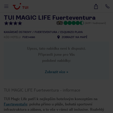
1
/
38
TUI MAGIC LIFE Fuerteventura
(6091 hodnocení)
KANÁRSKÉ OSTROVY
FUERTEVENTURA
ESQUINZO PLAYA
KÓD HOTELU
FUE14080
ZOBRAZIT NA MAPĚ
Upsss, tato nabídka není k dispozici.
Připravili jsme pro Vás
podobné nabídky:
Zobrazit více
»
TUI MAGIC LIFE Fuerteventura
-
informace
TUI Magic Life patří k nejlepším hotelovým konceptům na
Fuerteventuře
: poloha přímo u pláže, bohatá sportovní
infrastruktura a zábava, a to vše v rámci all inclusive. Rozlehlý