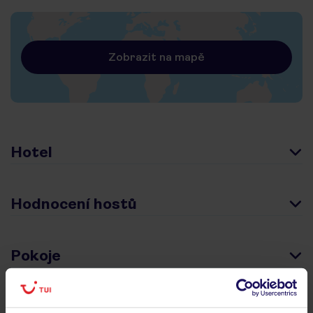
Zobrazit na mapě
Hotel
Hodnocení hostů
Pokoje
Stravování