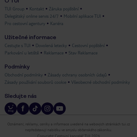
O TUI
TUI Group
Kontakt
Záruka pojištění
Delegátský online servis 24/7
Mobilní aplikace TUI
Pro cestovní agentury
Kariéra
Užitečné informace
Cestujte s TUI
Dovolená letecky
Cestovní pojištění
Parkování u letiště
Reklamace
Stav Reklamace
Podmínky
Obchodní podmínky
Zásady ochrany osobních údajů
Zásady používání souborů cookie
Všeobecné obchodní podmínky
Sledujte nás
Oznámení, reklamy, ceníky a informace uvedené na webových stránkách tui.cz
nepředstavují nabídku ve smyslu občanského zákoníku.
Copyright Cestovní kancelář TUI 2026