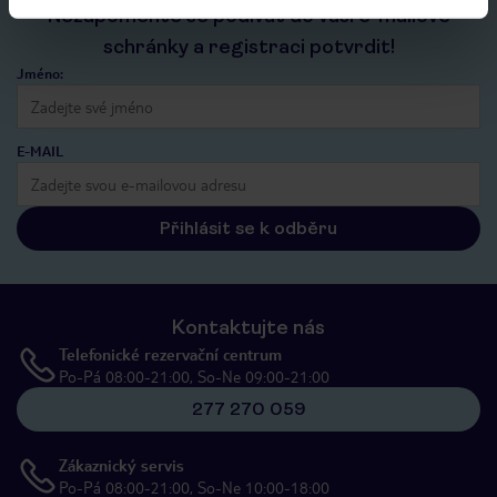
Nezapomeňte se podívat do vaší e-mailové
schránky a registraci potvrdit!
Jméno:
E-MAIL
Přihlásit se k odběru
Kontaktujte nás
Telefonické rezervační centrum
Po-Pá 08:00-21:00, So-Ne 09:00-21:00
277 270 059
Zákaznický servis
Po-Pá 08:00-21:00, So-Ne 10:00-18:00