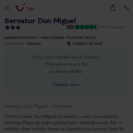
1
/
14
Servatur Don Miguel
(2596 hodnocení)
KANÁRSKÉ OSTROVY
GRAN CANARIA
PLAYA DEL INGLÉS
KÓD HOTELU
LPA31065
ZOBRAZIT NA MAPĚ
Upsss, tato nabídka není k dispozici.
Připravili jsme pro Vás
podobné nabídky:
Zobrazit více
»
Servatur Don Miguel
-
informace
Hotel Servatur Don Miguel se nachází v centru turistického
letoviska Playa del Ingles plného barů, obchodů a míst, kde si
můžete užívat nočního života na slunném jihu ostrova. Hotel je