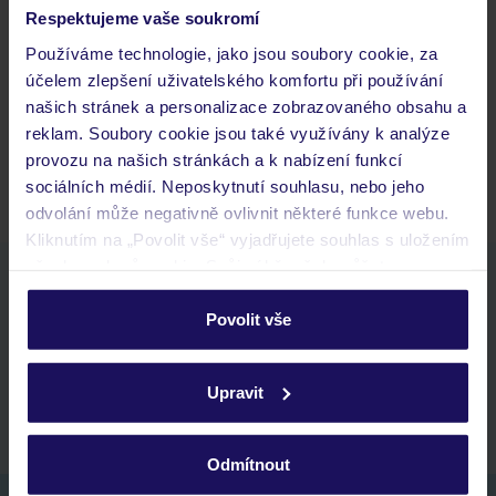
Často kladené otázky
Respektujeme vaše soukromí
Jaké doklady jsou potřebné při cestování?
Používáme technologie, jako jsou soubory cookie, za
Budeme ubytováni ihned po příjezdu do hotelu?
účelem zlepšení uživatelského komfortu při používání
Kam jít po přistání a vyzvednutí zavazadel?
našich stránek a personalizace zobrazovaného obsahu a
reklam. Soubory cookie jsou také využívány k analýze
Zobrazit další
provozu na našich stránkách a k nabízení funkcí
sociálních médií. Neposkytnutí souhlasu, nebo jeho
odvolání může negativně ovlivnit některé funkce webu.
Kliknutím na „Povolit vše“ vyjadřujete souhlas s uložením
všech souborů cookie. Svůj výběr však můžete
Stáhněte si bezplatnou aplikaci TUI
personalizovat v sekci „Personalizace“.
rychlé vyhledávání a prohlížení nabídek
Povolit vše
seznam oblíbených nabídek a možnost jejich sdílení
Podrobné informace o souborech cookie naleznete v
historie vyhledávání a naposledy zobrazené nabídky
zásadách používání souborů cookie
a
zásadách
kontakt s TUI a všechny informace o tvé rezervaci v myTUI
Upravit
ochrany osobních údajů.
Odmítnout