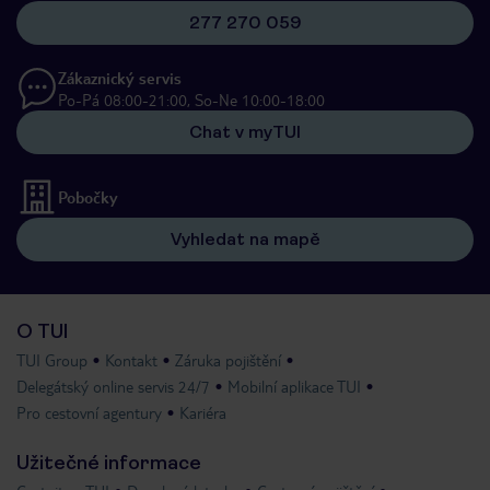
277 270 059
Zákaznický servis
Po-Pá 08:00-21:00, So-Ne 10:00-18:00
Chat v myTUI
Pobočky
Vyhledat na mapě
O TUI
TUI Group
Kontakt
Záruka pojištění
Delegátský online servis 24/7
Mobilní aplikace TUI
Pro cestovní agentury
Kariéra
Užitečné informace