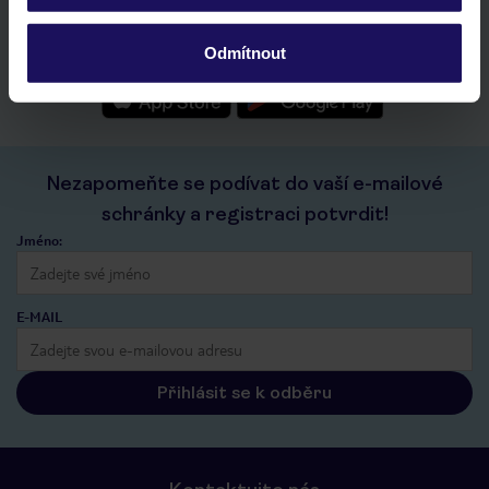
seznam oblíbených nabídek a možnost jejich sdílení
historie vyhledávání a naposledy zobrazené nabídky
Odmítnout
kontakt s TUI a všechny informace o tvé rezervaci v myTUI
Nezapomeňte se podívat do vaší e-mailové
schránky a registraci potvrdit!
Jméno:
E-MAIL
Přihlásit se k odběru