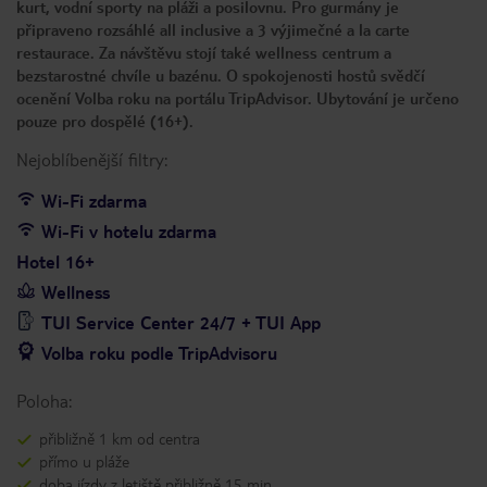
kurt, vodní sporty na pláži a posilovnu. Pro gurmány je
připraveno rozsáhlé all inclusive a 3 výjimečné a la carte
restaurace. Za návštěvu stojí také wellness centrum a
bezstarostné chvíle u bazénu. O spokojenosti hostů svědčí
ocenění Volba roku na portálu TripAdvisor. Ubytování je určeno
pouze pro dospělé (16+).
Nejoblíbenější filtry:
Wi-Fi zdarma
Wi-Fi v hotelu zdarma
Hotel 16+
Wellness
TUI Service Center 24/7 + TUI App
Volba roku podle TripAdvisoru
Poloha:
přibližně 1 km od centra
přímo u pláže
doba jízdy z letiště přibližně 15 min.