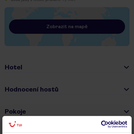
Zobrazit na mapě
Hotel
Hodnocení hostů
Pokoje
Stravování