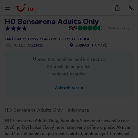
1
/
33
HD Sensarena Adults Only
(5976 hodnocení)
KANÁRSKÉ OSTROVY
LANZAROTE
COSTA TEGUISE
KÓD HOTELU
ACE22022
ZOBRAZIT NA MAPĚ
Upsss, tato nabídka není k dispozici.
Připravili jsme pro Vás
podobné nabídky:
Zobrazit více
»
HD Sensarena Adults Only
-
informace
HD Sensarena Adults Only, kompletně zrekonstruovaný v roce
2026, je čtyřhvězdičkový hotel situovaný přímo u pláže. Aktivní
hosté ocení nabídku sportovních aktivit, mohou využít tenisový