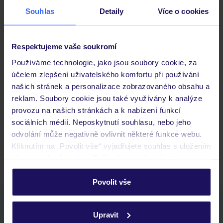
Souhlas
Detaily
Více o cookies
Důležité informace
Respektujeme vaše soukromí
Používáme technologie, jako jsou soubory cookie, za
účelem zlepšení uživatelského komfortu při používání
Často kladené otázky
našich stránek a personalizace zobrazovaného obsahu a
Jaké doklady jsou potřebné při cestování?
reklam. Soubory cookie jsou také využívány k analýze
Budeme ubytováni ihned po příjezdu do hotelu?
provozu na našich stránkách a k nabízení funkcí
Kam jít po přistání a vyzvednutí zavazadel?
sociálních médií. Neposkytnutí souhlasu, nebo jeho
odvolání může negativně ovlivnit některé funkce webu.
Zobrazit další
Kliknutím na „Povolit vše“ vyjadřujete souhlas s uložením
všech souborů cookie. Svůj výběr však můžete
personalizovat v sekci „Personalizace“.
Povolit vše
Podrobné informace o souborech cookie naleznete v
Stáhněte si bezplatnou aplikaci TUI
zásadách používání souborů cookie
a
zásadách
Upravit
rychlé vyhledávání a prohlížení nabídek
ochrany osobních údajů.