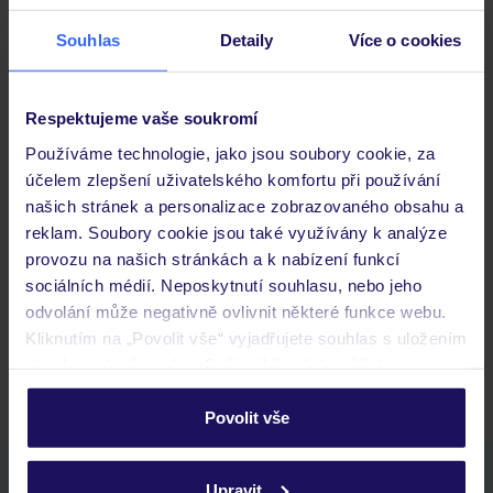
Stravování
Souhlas
Detaily
Více o cookies
Důležité informace
Respektujeme vaše soukromí
Používáme technologie, jako jsou soubory cookie, za
účelem zlepšení uživatelského komfortu při používání
našich stránek a personalizace zobrazovaného obsahu a
Často kladené otázky
reklam. Soubory cookie jsou také využívány k analýze
Jaké doklady jsou potřebné při cestování?
provozu na našich stránkách a k nabízení funkcí
Budeme ubytováni ihned po příjezdu do hotelu?
sociálních médií. Neposkytnutí souhlasu, nebo jeho
Kam jít po přistání a vyzvednutí zavazadel?
odvolání může negativně ovlivnit některé funkce webu.
Kliknutím na „Povolit vše“ vyjadřujete souhlas s uložením
Zobrazit další
všech souborů cookie. Svůj výběr však můžete
personalizovat v sekci „Personalizace“.
Povolit vše
Podrobné informace o souborech cookie naleznete v
zásadách používání souborů cookie
a
zásadách
Stáhněte si bezplatnou aplikaci TUI
Upravit