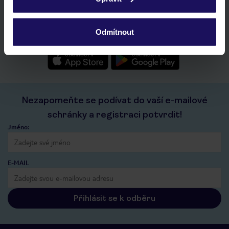
ochrany osobních údajů.
rychlé vyhledávání a prohlížení nabídek
seznam oblíbených nabídek a možnost jejich sdílení
historie vyhledávání a naposledy zobrazené nabídky
Odmítnout
kontakt s TUI a všechny informace o tvé rezervaci v myTUI
Nezapomeňte se podívat do vaší e-mailové
schránky a registraci potvrdit!
Jméno:
E-MAIL
Přihlásit se k odběru