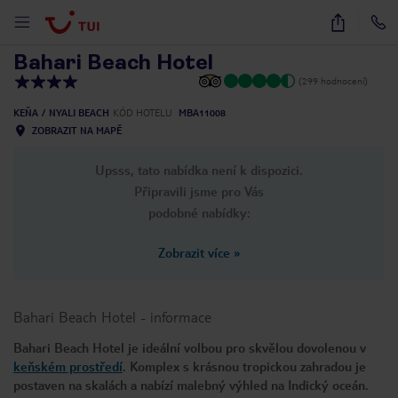
1
/
31
Bahari Beach Hotel
(299 hodnocení)
KEŇA
NYALI BEACH
KÓD HOTELU
MBA11008
ZOBRAZIT NA MAPĚ
Upsss, tato nabídka není k dispozici.
Připravili jsme pro Vás
podobné nabídky:
Zobrazit více
»
Bahari Beach Hotel
-
informace
Bahari Beach Hotel je ideální volbou pro skvělou dovolenou v
keňském prostředí
. Komplex s krásnou tropickou zahradou je
postaven na skalách a nabízí malebný výhled na Indický oceán.