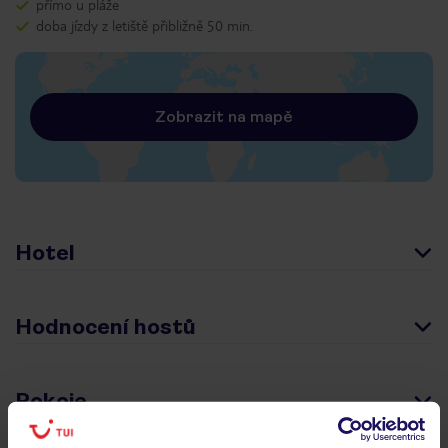
přímo u pláže
doba jízdy z letiště přibližně 50 min.
Zobrazit na mapě
Hotel
Hodnocení hostů
Pokoje