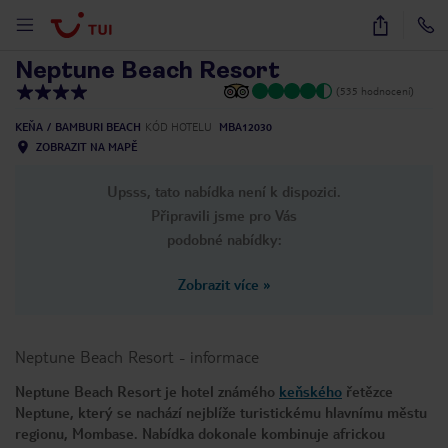
1
/
13
Neptune Beach Resort
(535 hodnocení)
KEŇA
BAMBURI BEACH
KÓD HOTELU
MBA12030
ZOBRAZIT NA MAPĚ
Upsss, tato nabídka není k dispozici.
Připravili jsme pro Vás
podobné nabídky:
Zobrazit více
»
Neptune Beach Resort
-
informace
Neptune Beach Resort je hotel známého
keňského
řetězce
Neptune, který se nachází nejblíže turistickému hlavnímu městu
regionu, Mombase. Nabídka dokonale kombinuje africkou