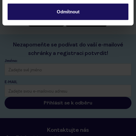
historie vyhledávání a naposledy zobrazené nabídky
kontakt s TUI a všechny informace o tvé rezervaci v myTUI
Odmítnout
Nezapomeňte se podívat do vaší e-mailové
schránky a registraci potvrdit!
Jméno:
E-MAIL
Přihlásit se k odběru
Kontaktujte nás