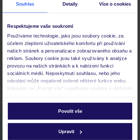
Souhlas
Detaily
Více o cookies
Důležité informace
Respektujeme vaše soukromí
Používáme technologie, jako jsou soubory cookie, za
účelem zlepšení uživatelského komfortu při používání
Často kladené otázky
našich stránek a personalizace zobrazovaného obsahu a
Jaké doklady jsou potřebné při cestování?
reklam. Soubory cookie jsou také využívány k analýze
Budeme ubytováni ihned po příjezdu do hotelu?
provozu na našich stránkách a k nabízení funkcí
Kam jít po přistání a vyzvednutí zavazadel?
sociálních médií. Neposkytnutí souhlasu, nebo jeho
odvolání může negativně ovlivnit některé funkce webu.
Zobrazit další
Kliknutím na „Povolit vše“ vyjadřujete souhlas s uložením
všech souborů cookie. Svůj výběr však můžete
personalizovat v sekci „Personalizace“.
Povolit vše
Podrobné informace o souborech cookie naleznete v
Stáhněte si bezplatnou aplikaci TUI
zásadách používání souborů cookie
a
zásadách
rychlé vyhledávání a prohlížení nabídek
Upravit
ochrany osobních údajů.
seznam oblíbených nabídek a možnost jejich sdílení