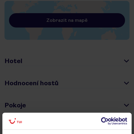
Zobrazit na mapě
Hotel
Hodnocení hostů
Pokoje
Stravování