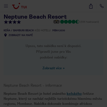
1
/
13
Neptune Beach Resort
(535 hodnocení)
KEŇA
BAMBURI BEACH
KÓD HOTELU
MBA12030
ZOBRAZIT NA MAPĚ
Upsss, tato nabídka není k dispozici.
Připravili jsme pro Vás
podobné nabídky:
Zobrazit více
»
Neptune Beach Resort
-
informace
Neptune Beach Resort je hotel známého
keňského
řetězce
Neptune, který se nachází nejblíže turistickému hlavnímu městu
regionu, Mombase. Nabídka dokonale kombinuje africkou