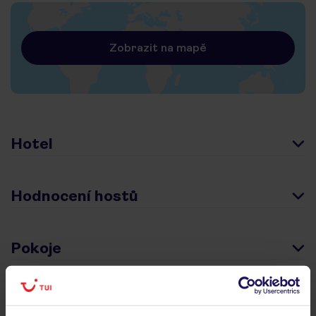
Zobrazit na mapě
Hotel
Hodnocení hostů
Pokoje
Stravování