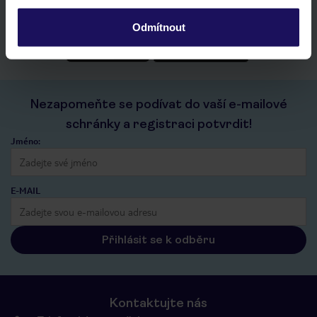
historie vyhledávání a naposledy zobrazené nabídky
kontakt s TUI a všechny informace o tvé rezervaci v myTUI
Odmítnout
Nezapomeňte se podívat do vaší e-mailové
schránky a registraci potvrdit!
Jméno:
E-MAIL
Přihlásit se k odběru
Kontaktujte nás