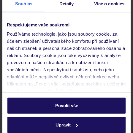
Souhlas
Detaily
Více o cookies
Důležité informace
Respektujeme vaše soukromí
Používáme technologie, jako jsou soubory cookie, za
účelem zlepšení uživatelského komfortu při používání
Často kladené otázky
našich stránek a personalizace zobrazovaného obsahu a
Jaké doklady jsou potřebné při cestování?
reklam. Soubory cookie jsou také využívány k analýze
Budeme ubytováni ihned po příjezdu do hotelu?
provozu na našich stránkách a k nabízení funkcí
Kam jít po přistání a vyzvednutí zavazadel?
sociálních médií. Neposkytnutí souhlasu, nebo jeho
odvolání může negativně ovlivnit některé funkce webu.
Zobrazit další
Kliknutím na „Povolit vše“ vyjadřujete souhlas s uložením
všech souborů cookie. Svůj výběr však můžete
personalizovat v sekci „Personalizace“.
Povolit vše
Podrobné informace o souborech cookie naleznete v
Stáhněte si bezplatnou aplikaci TUI
zásadách používání souborů cookie
a
zásadách
rychlé vyhledávání a prohlížení nabídek
Upravit
ochrany osobních údajů.
seznam oblíbených nabídek a možnost jejich sdílení