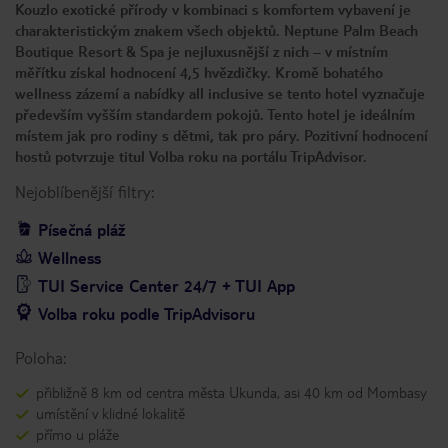
Kouzlo exotické přírody v kombinaci s komfortem vybavení je
charakteristickým znakem všech objektů. Neptune Palm Beach
Boutique Resort & Spa je nejluxusnější z nich – v místním
měřítku získal hodnocení 4,5 hvězdičky. Kromě bohatého
wellness zázemí a nabídky all inclusive se tento hotel vyznačuje
především vyšším standardem pokojů. Tento hotel je ideálním
místem jak pro rodiny s dětmi, tak pro páry. Pozitivní hodnocení
hostů potvrzuje titul Volba roku na portálu TripAdvisor.
Nejoblíbenější filtry:
Písečná pláž
Wellness
TUI Service Center 24/7 + TUI App
Volba roku podle TripAdvisoru
Poloha:
přibližně 8 km od centra města Ukunda, asi 40 km od Mombasy
umístění v klidné lokalitě
přímo u pláže