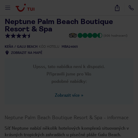
1
/
20
Neptune Palm Beach Boutique
Resort & Spa
(606 hodnocení)
KEŇA
GALU BEACH
KÓD HOTELU
MBA24005
ZOBRAZIT NA MAPĚ
Upsss, tato nabídka není k dispozici.
Připravili jsme pro Vás
podobné nabídky:
Zobrazit více
»
Neptune Palm Beach Boutique Resort & Spa
-
informace
Síť Neptune nabízí několik hotelových komplexů situovaných v
krásných tropických zahradách u písečné pláže Galu Beach.