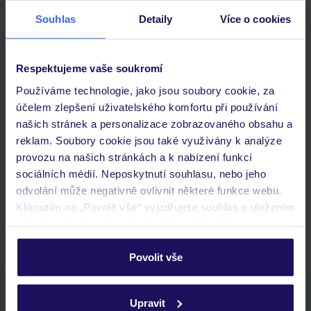
Stravování
Souhlas
Detaily
Více o cookies
Důležité informace
Respektujeme vaše soukromí
Používáme technologie, jako jsou soubory cookie, za
účelem zlepšení uživatelského komfortu při používání
Často kladené otázky
našich stránek a personalizace zobrazovaného obsahu a
reklam. Soubory cookie jsou také využívány k analýze
Jaké doklady jsou potřebné při cestování?
provozu na našich stránkách a k nabízení funkcí
Budeme ubytováni ihned po příjezdu do hotelu?
sociálních médií. Neposkytnutí souhlasu, nebo jeho
Kam jít po přistání a vyzvednutí zavazadel?
odvolání může negativně ovlivnit některé funkce webu.
Zobrazit další
Kliknutím na „Povolit vše“ vyjadřujete souhlas s uložením
všech souborů cookie. Svůj výběr však můžete
personalizovat v sekci „Personalizace“.
Povolit vše
Podrobné informace o souborech cookie naleznete v
Stáhněte si bezplatnou aplikaci TUI
zásadách používání souborů cookie
a
zásadách
Upravit
ochrany osobních údajů.
rychlé vyhledávání a prohlížení nabídek