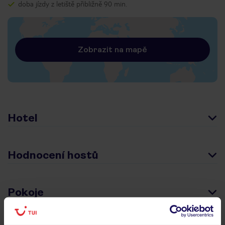
doba jízdy z letiště přibližně 90 min.
Zobrazit na mapě
Hotel
Hodnocení hostů
Pokoje