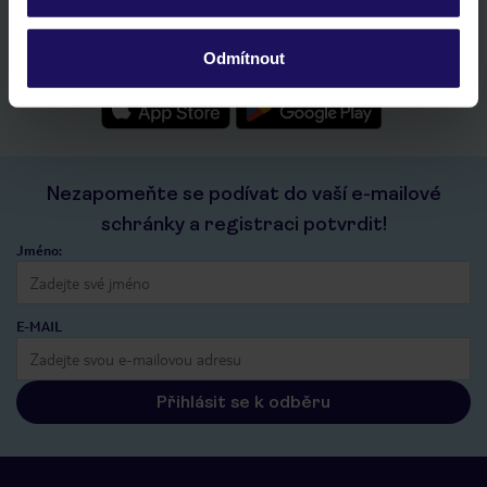
seznam oblíbených nabídek a možnost jejich sdílení
historie vyhledávání a naposledy zobrazené nabídky
Odmítnout
kontakt s TUI a všechny informace o tvé rezervaci v myTUI
Nezapomeňte se podívat do vaší e-mailové
schránky a registraci potvrdit!
Jméno:
E-MAIL
Přihlásit se k odběru