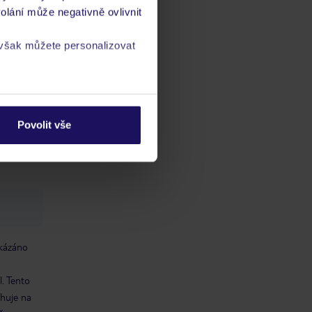
u v
olání může negativně ovlivnit
 však můžete personalizovat
tová
stnost
a
zásadách ochrany
Povolit vše
akázáno
. Tento
ahuje na