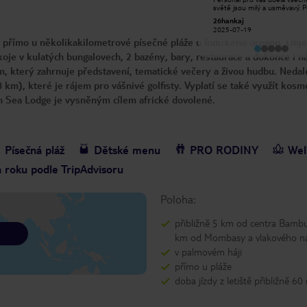
9th, and the experience was
světě jsou milý a usměvavý. 
absolutely awesome! The hospitality
čisté, krásné, moskytiéry oko
kelvin m
26hankaj
was excellent, the staff were
postele. Každý den, doplní vo
2026-07-18
2025-07-19
friendly and welcoming, and the
kávu a čaj. Na pokojích je varn
 přímo u několikakilometrové písečné pláže u Indického oceánu. Obje
atmosphere was beautiful and
konvice, fén, deštník a košík 
relaxing. I truly enjoyed every
věci k bazénu či moři. Zahrada
koje v kulatých bungalovech, 2 bazény, bary, restaurace a dokonce i n
moment of my stay, and I would
krásně udržovaná, lehátka k d
definitely recommend Severin Sea
+ ručník je také samozřejmost
am, který zahrnuje představení, tematické večery a živou hudbu. Neda
Lodge to anyone looking for a
tam moderní posilovna a mas
wonderful place to stay. I can’t wait
místnost. Barů je tam více u p
8 km), které je rájem pro vášnivé golfisty. Vyplatí se také využít kosm
to visit again!
bazénu a není problém si dát 
n Sea Lodge je vysněným cílem africké dovolené.
přímo v bazénu. Hotel je perf
všem doporučuji.
Písečná pláž
Dětské menu
PRO RODINY
Wel
a roku podle TripAdvisoru
Poloha:
přibližně 5 km od centra Bambur
km od Mombasy a vlakového ná
v palmovém háji
přímo u pláže
doba jízdy z letiště přibližně 60