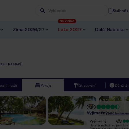
Stáhněte
Wpisz frazę, której szukasz
NOVINKA
Zima 2026/27
Léto 2027
Další Nabídka
AZIT NA MAPĚ
cení hostů
Pokoje
Stravování
Důležité
+
12
Vyjímečný
(
490
hodnocen
Vyjímečný
Vyjímečný
I had an amazing stay at Severin Sea
Hotel je nejlepší co jsem kdy 
Lodge for a week from july 2nd to
Personál pro vás udělá všech