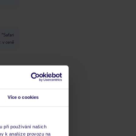
 "Safari
: v ceně
a: v
Více o cookies
ch
ídce
u při používání našich
odní
ny k analýze provozu na