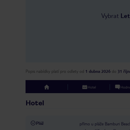
Vybrat
Let
Popis nabídky platí pro odlety
od
1 dubna 2026
do
31 říj
Hotel
Hodno
top
Hotel
Pláž
přímo u pláže Bamburi Beac