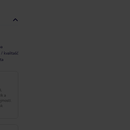
ba
/ kvalitaść
ta
é,
ík a
jmostí.
nk