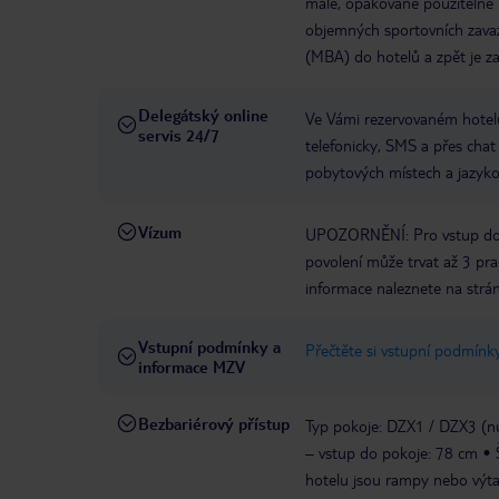
malé, opakovaně použitelné 
objemných sportovních zavaz
(MBA) do hotelů a zpět je za
Delegátský online
Ve Vámi rezervovaném hotelu
servis 24/7
telefonicky, SMS a přes chat
pobytových místech a jazyko
Vízum
UPOZORNĚNÍ: Pro vstup do Ke
povolení může trvat až 3 pra
informace naleznete na strá
Vstupní podmínky a
Přečtěte si vstupní podmínky
informace MZV
Bezbariérový přístup
Typ pokoje: DZX1 / DZX3 (nu
– vstup do pokoje: 78 cm
hotelu jsou rampy nebo výta