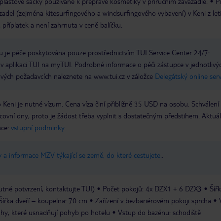
plastové sáčky používané k přepravě kosmetiky v příručním zavazadle.
P
adel (zejména kitesurfingového a windsurfingového vybavení) v Keni z let
 příplatek a není zahrnuta v ceně balíčku.
 je péče poskytována pouze prostřednictvím TUI Service Center 24/7:
 v aplikaci TUI na myTUI. Podrobné informace o péči zástupce v jednotlivý
vých požadavcích naleznete na www.tui.cz v záložce
Delegátský online ser
ni je nutné vízum. Cena víza činí přibližně 35 USD na osobu. Schválení
covní dny, proto je žádost třeba vyplnit s dostatečným předstihem. Aktuál
nce:
vstupní podminky
.
 a informace MZV týkající se země, do které cestujete.
.
tné potvrzení, kontaktujte TUI)
Počet pokojů: 4x DZX1 + 6 DZX3
Šířk
Šířka dveří – koupelna: 70 cm
Zařízení v bezbariérovém pokoji sprcha
hy, které usnadňují pohyb po hotelu
Vstup do bazénu: schodiště