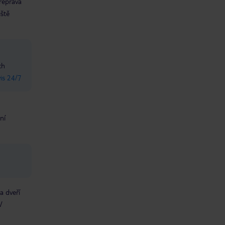
řeprava
iště
ch
vis 24/7
ní
a dveří
V