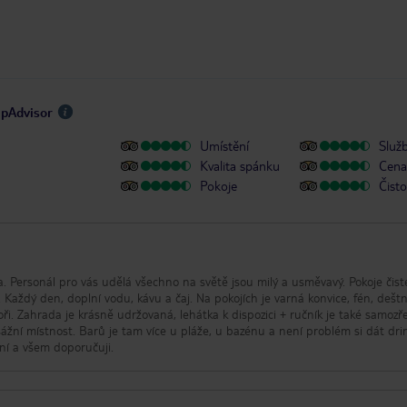
ipAdvisor
Umístění
Služ
Kvalita spánku
Cena 
Pokoje
Čisto
la. Personál pro vás udělá všechno na světě jsou milý a usměvavý. Pokoje čist
. Každý den, doplní vodu, kávu a čaj. Na pokojích je varná konvice, fén, deštn
oři. Zahrada je krásně udržovaná, lehátka k dispozici + ručník je také samozře
žní místnost. Barů je tam více u pláže, u bazénu a není problém si dát dri
tní a všem doporučuji.