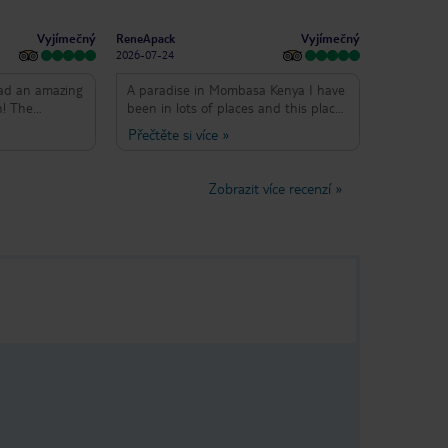
Vyjímečný
Vyjímečný
ReneApack
2026-07-24
had an amazing
A paradise in Mombasa Kenya I have
h! The
been in lots of places and this place
e food, the
is with the top 5 because of the
Přečtěte si více
»
sked for
heart of all the people who work
g staff,
here in symphony are most lovingly
pitable,
attentive mo matter how small my
Zobrazit více recenzí
»
, and always
request was. They breathe and
enuine smile.
practice Hakuna Matata. Great room
ng, with a
Great ground Guests are spread out
and delicious
where I have ample space of sound
 Great
and sight. Great shower and sleeping
 were clean,
well Now coming to the food, you can
maintained.
not do any better than here.
rful
Delicious extensive breakfast and
ld definitely
likewise delicious dinner choices
ain and again.
cooked to perfection. That's not
isi, Emilly,
all...they have music enjoyable and
 Alice, and the
gentle kind to suit all ages as well as
ed as guests,
pool exercises activities and on and
on