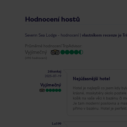
Hodnocení hostů
Severin Sea Lodge
-
hodnocení
|
vlastníkem recenze je Tr
Průměrné hodnocení TripAdvisor:
Vyjímečný
(490 hodnocení)
26hankaj
2025-07-19
Nejúžasnější hotel
Vyjímečný
Hotel je nejlepší co jsem kdy by
krásné, moskytiéry okolo postele
košík na vaše věci k bazénu či m
Je tam moderní posilovna a masá
přímo v bazénu. Hotel je perfek
Lu599