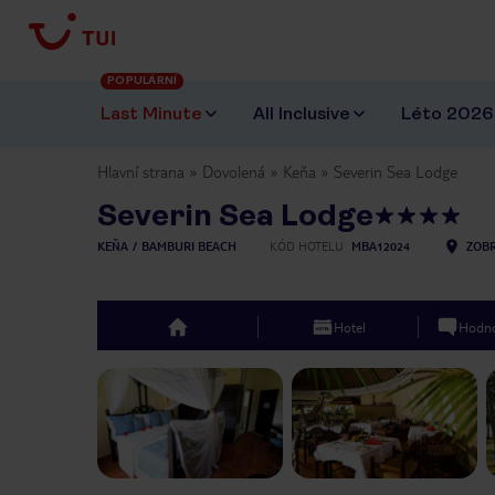
POPULÁRNÍ
Last Minute
All Inclusive
Léto 2026
Hlavní strana
Dovolená
Keňa
Severin Sea Lodge
Severin Sea Lodge
KEŇA
BAMBURI BEACH
KÓD HOTELU
MBA12024
ZOBR
Hotel
Hodno
top
Previous slide