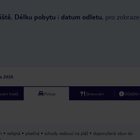
iště
,
Délku pobytu
i
datum odletu
, pro zobraze
na 2026
cení hostů
Pokoje
Stravování
Důležité
h
veřejná
písečná
schody vedoucí na pláž
doporučená obuv do