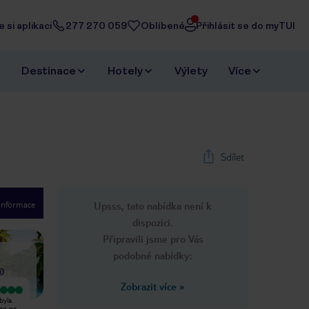
 si aplikaci
277 270 059
Oblíbené
Přihlásit se do myTUI
Destinace
Hotely
Výlety
Více
Sdílet
 informace
Upsss, tato nabídka není k
1
/
18
dispozici.
Next slide
Připravili jsme pro Vás
podobné nabídky:
í
)
Zobrazit více
»
Vyjímečný
Vyjímečný
byla.
As return guests, we had an amazing
A paradise in Mombasa Kenya I have
no na
stay from start to finish! The
been in lots of places and this place