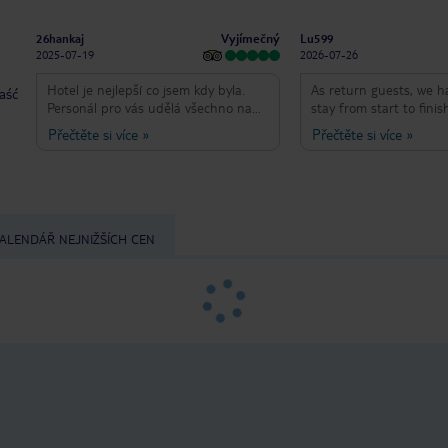
Vyjímečný
26hankaj
Lu599
2025-07-19
2026-07-26
Hotel je nejlepší co jsem kdy byla.
As return guests, we 
taść
Personál pro vás udělá všechno na
stay from start to finis
světě jsou milý a usměvavý. Pokoje
location, the rooms, th
Přečtěte si více
»
Přečtěte si více
»
čisté, krásné, moskytiéry okolo
staff... couldn't have a
postele. Každý den, doplní vodu,
anything better! Amazin
kávu a čaj. Na pokojích je varná
incredibly friendly, hos
konvice, fén, deštník a košík na vaše
attentive, professional
věci k bazénu či moři. Zahrada je
willing to help with a g
krásně udržovaná, lehátka k dispozici
The food was outstandi
ALENDÁŘ NEJNIŽŠÍCH CEN
+ ručník je také samozřejmostí. Je
great variety of fresh 
tam moderní posilovna a masážní
options at every meal.
místnost. Barů je tam více u pláže, u
atmosphere. The rooms
bazénu a není problém si dát drink
comfortable, and well 
přímo v bazénu. Hotel je perfektní a
Overall, it was a wonde
všem doporučuji.
experience, and we wou
stay here again and ag
Thank you Mr. Tuva, Ham
Maria, Chef Ali, Violet,
list goes on... We arriv
and left as family!