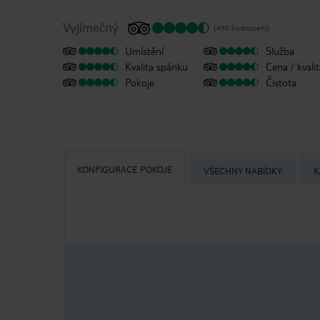
Vyjímečný
(490 hodnocení)
Umístění
Služba
Kvalita spánku
Cena / kvali
Pokoje
Čistota
KONFIGURACE POKOJE
VŠECHNY NABÍDKY
K