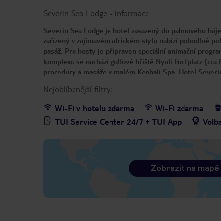
Severin Sea Lodge
-
informace
Severin Sea Lodge je hotel zasazený do palmového háje
zařízený v zajímavém africkém stylu nabízí pohodlné po
pasáž. Pro hosty je připraven speciální animační progr
komplexu se nachází golfové hřiště Nyali Golfplatz (cca 
procedury a masáže v malém Kenbali Spa. Hotel Severi
Nejoblíbenější filtry:
Wi-Fi v hotelu zdarma
Wi-Fi zdarma
TUI Service Center 24/7 + TUI App
Volb
Zobrazit na mapě