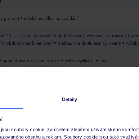
ě
ky pro děti
dětské postýlky: na vyžádání
ol": 1+, v závislosti na ročním období, v ceně, venkovní, skluzavka
bazén
čním období, v ceně, venkovní
lehátka: v ceně, slunečníky: v ceně
ručníky
aqua fitness
cvičební trénink
vnitřní cyklistika
step
í tenis
volejbal
plážový volejbal
pa"
masáže
péče a kosmetické ošetření
tenisové kurty: 1
jízdní kol
í
osvětlení tenisového kurtu
golfové hřiště "Nyali Golfplatz", 18
rán: v nabídce externích společností
potápění: v nabídce externích
Detaily
la PADI: v nabídce externích společností
šnorchlování: v nabídce externí
chlováním: v nabídce externích společností
loď se skleněným dnem: v nab
í
jsou soubory cookie, za účelem zlepšení uživatelského komfort
ivity denně
mezinárodní animační program pro dospělé denně
mezinár
razovaného obsahu a reklam. Soubory cookie jsou také využívá