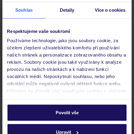
Stravování
Souhlas
Detaily
Více o cookies
Důležité informace
Respektujeme vaše soukromí
Používáme technologie, jako jsou soubory cookie, za
účelem zlepšení uživatelského komfortu při používání
Často kladené otázky
našich stránek a personalizace zobrazovaného obsahu a
reklam. Soubory cookie jsou také využívány k analýze
Jaké doklady jsou potřebné při cestování?
provozu na našich stránkách a k nabízení funkcí
Budeme ubytováni ihned po příjezdu do hotelu?
sociálních médií. Neposkytnutí souhlasu, nebo jeho
Kam jít po přistání a vyzvednutí zavazadel?
odvolání může negativně ovlivnit některé funkce webu.
Kliknutím na „Povolit vše“ vyjadřujete souhlas s uložením
Zobrazit další
všech souborů cookie. Svůj výběr však můžete
personalizovat v sekci „Personalizace“.
Povolit vše
Podrobné informace o souborech cookie naleznete v
zásadách používání souborů cookie
a
zásadách
Stáhněte si bezplatnou aplikaci TUI
Upravit
ochrany osobních údajů.