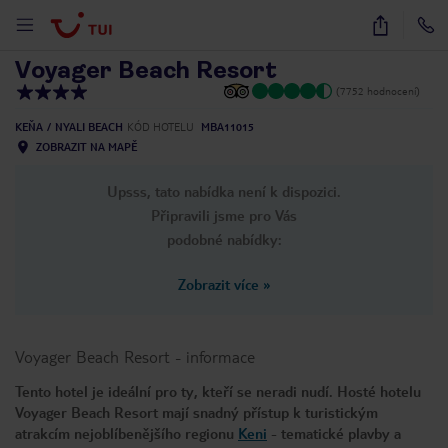
1
/
33
Voyager Beach Resort
(7752 hodnocení)
KEŇA
NYALI BEACH
KÓD HOTELU
MBA11015
ZOBRAZIT NA MAPĚ
Upsss, tato nabídka není k dispozici.
Připravili jsme pro Vás
podobné nabídky:
Zobrazit více
»
Voyager Beach Resort
-
informace
Tento hotel je ideální pro ty, kteří se neradi nudí. Hosté hotelu
Voyager Beach Resort mají snadný přístup k turistickým
atrakcím nejoblíbenějšího regionu
Keni
- tematické plavby a