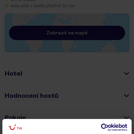
doba jízdy z letiště přibližně 50 min.
Zobrazit na mapě
Hotel
Hodnocení hostů
Pokoje