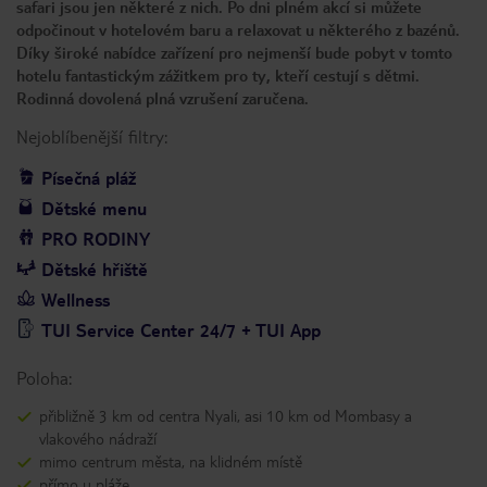
safari jsou jen některé z nich. Po dni plném akcí si můžete
odpočinout v hotelovém baru a relaxovat u některého z bazénů.
Díky široké nabídce zařízení pro nejmenší bude pobyt v tomto
hotelu fantastickým zážitkem pro ty, kteří cestují s dětmi.
Rodinná dovolená plná vzrušení zaručena.
Nejoblíbenější filtry:
Písečná pláž
Dětské menu
PRO RODINY
Dětské hřiště
Wellness
TUI Service Center 24/7 + TUI App
Poloha:
přibližně 3 km od centra Nyali, asi 10 km od Mombasy a
vlakového nádraží
mimo centrum města, na klidném místě
přímo u pláže