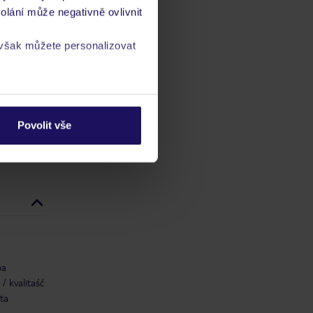
olání může negativně ovlivnit
ch
 však můžete personalizovat
vis 24/7
a
zásadách ochrany
Povolit vše
ba
/ kvalitaść
ta