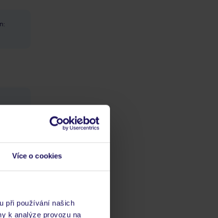
n:
Více o cookies
dově
 ulici
u při používání našich
ny k analýze provozu na