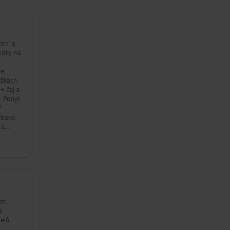
erní a
endry na
e;
ůžkách.
+ čaj a
: Pobyt
/
ábava:
 a
ů od
e
 - ale
ým
a
telů