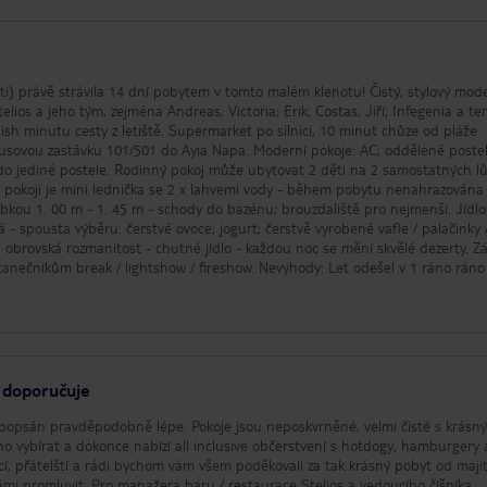
ti) právě strávila 14 dní pobytem v tomto malém klenotu! Čistý, stylový mod
lios a jeho tým, zejména Andreas; Victoria; Erik; Costas; Jiří; Infegenia a t
- ish minutu cesty z letiště. Supermarket po silnici, 10 minut chůze od pláže
usovou zastávku 101/501 do Ayia Napa. Moderní pokoje: AC; oddělené postel
e do jediné postele. Rodinný pokoj může ubytovat 2 děti na 2 samostatných l
 pokoji je mini lednička se 2 x lahvemi vody - během pobytu nenahrazována 
bkou 1. 00 m - 1. 45 m - schody do bazénu; brouzdaliště pro nejmenší. Jídlo
 - spousta výběru: čerstvé ovoce; jogurt; čerstvě vyrobené vafle / palačinky 
: obrovská rozmanitost - chutné jídlo - každou noc se mění skvělé dezerty. Z
tanečníkům break / lightshow / fireshow. Nevýhody: Let odešel v 1 ráno ráno
ezervaci (18:00 místo 12:00) to bylo zajištěno pouze pro 1 z našich 3 pokoj
I. Pokusili jsme se to vyřešit s TUI, kteří byli naprosto nepotřební. Recepc
ožila nám úsilí, abychom se k nám dostali! Mají samostatnou sklepní sprchu
u dovolenou! Velké zklamání.
i doporučuje
je popsán pravděpodobně lépe. Pokoje jsou neposkvrněné, velmi čisté s krásn
eho vybírat a dokonce nabízí all inclusive občerstvení s hotdogy, hamburgery 
ící, přátelští a rádi bychom vám všem poděkovali za tak krásný pobyt od maji
 námi promluvit. Pro manažera baru / restaurace Stelios a vedoucího číšníka