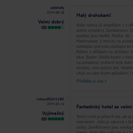
adishelly
2019-08-28
Malý drahokam!
Velmi dobrý
Naše rodina (5 dospělých + 2 dě
dobře umístěný. Zaměstnanci: Ste
poolbar jsou skvělé. Poloha: 40 
Makrinossos; 3 minuty na autob
rozkládací pohovka skládající s
Balkon s věšákem na oblečení. V
káva. Bazén: Skvělý bazén s hlou
na polopenzi: snídaně byla dobrá
omelety; mini pečivo atd. Večeře
Líbilo se nám živým zpěvákům / 
navzdory požadavku na pozdější r
Přečtěte si více
»
našeho poskytovatele dovolené TU
hotelu také nepomohla a nevynal
takhle jsem nechtěl ukončit svo
richardfQ4352RE
2019-05-14
Fantastický hotel se velm
Vyjímečný
Tento hotel je přesně tak, jak 
interiérem. Jídlo je výborné z č
saláty. Zaměstnanci jsou vynikaj
hotelu, kteří vždy měli čas si s