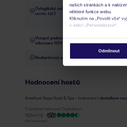
našich stránkách a k nabízen
Delegátský online
Ve Vámi rezervovaném hotelu
některé funkce webu.
servis 24/7
telefonicky, SMS a přes chat
Kliknutím na „Povolit vše“ v
pobytových místech a jazyko
v sekci „Personalizace“.
Vstupní podmínky a
Přečtěte si vstupní podmínky
Podrobné informace o soubo
informace MZV
osobních údajů.
Odmítnout
Bezbariérový přístup
Hotel není vhodný pro osob
Hodnocení hostů
Amethyst Napa Hotel & Spa
-
hodnocení
|
vlastníkem rec
Průměrné hodnocení TripAdvisor:
Výborný
(580 hodnocení)