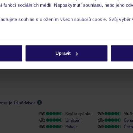
í funkcí sociálních médií. Neposkytnutí souhlasu, nebo jeho odv
 je péče poskytována pouze prostřednictvím TUI Service Center 24/7:
 v aplikaci TUI na myTUI. Podrobné informace o péči zástupce v jednotlivý
yjadřujete souhlas s uložením všech souborů cookie. Svůj výběr
vých požadavcích naleznete na www.tui.cz v záložce
Delegátský online ser
 a informace MZV týkající se země, do které cestujete.
.
rech cookie naleznete v
zásadách používání souborů cookie
Upravit
y se zdravotním postižením
enze je TripAdvisor
Kvalita spánku
Služ
Umístění
Cena 
Pokoje
Čisto