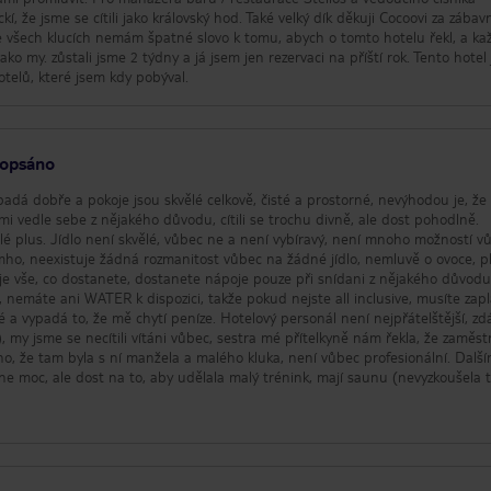
ckí, že jsme se cítili jako královský hod. Také velký dík děkuji Cocoovi za zába
ve všech klucích nemám špatné slovo k tomu, abych o tomto hotelu řekl, a ka
ko my. zůstali jsme 2 týdny a já jsem jen rezervaci na příští rok. Tento hotel 
telů, které jsem kdy pobýval.
popsáno
padá dobře a pokoje jsou skvělé celkově, čisté a prostorné, nevýhodou je, že
emi vedle sebe z nějakého důvodu, cítili se trochu divně, ale dost pohodlně.
kvělé plus. Jídlo není skvělé, vůbec ne a není vybíravý, není mnoho možností v
ho, neexistuje žádná rozmanitost vůbec na žádné jídlo, nemluvě o ovoce, p
 je vše, co dostanete, dostanete nápoje pouze při snídani z nějakého důvodu
, nemáte ani WATER k dispozici, takže pokud nejste all inclusive, musíte zapl
é a vypadá to, že mě chytí peníze. Hotelový personál není nejpřátelštější, zdá
), my jsme se necítili vítáni vůbec, sestra mé přítelkyně nám řekla, že zaměst
ho, že tam byla s ní manžela a malého kluka, není vůbec profesionální. Dalš
 ne moc, ale dost na to, aby udělala malý trénink, mají saunu (nevyzkoušela 
ivá (měla by být zahřívána imo). Pokud uvažujete o pobytu v tomto hotelu by
n dostat pokoj a jít jíst venku, jíst venku není tak drahé a máte spoustu restau
yt byl v průměru v nejlepším případě bych nedoporučoval tho, spousta možn