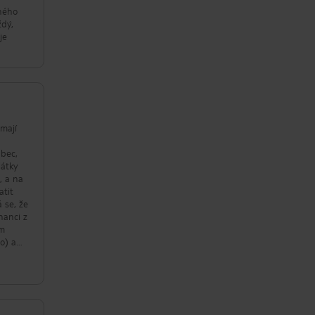
vného
ždý,
je
 mají
ůbec,
látky
, a na
atit
 se, že
nanci z
ím
to) a
ch se
rací na
ostí