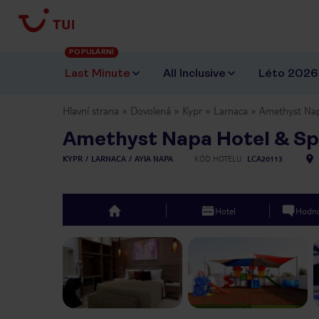
POPULÁRNÍ
Last Minute
All Inclusive
Léto 2026
Hlavní strana
Dovolená
Kypr
Larnaca
Amethyst Nap
Amethyst Napa Hotel & S
KYPR
LARNACA
AYIA NAPA
KÓD HOTELU
LCA20113
Hotel
Hodno
top
Previous slide