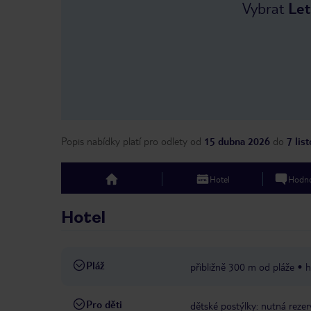
Vybrat
Let
Popis nabídky platí pro odlety
od
15 dubna 2026
do
7 lis
Hotel
Hodno
top
Hotel
Pláž
přibližně 300 m od pláže
h
Pro děti
dětské postýlky: nutná rezer