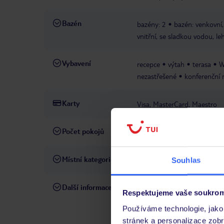
Bazén
bazény: 2
bazén: venkovní,
vnitřní, se sladkou vodou, le
Vybavení
recepce
výtah
terasa
W
nezastřešené
konferenční 
Karty
Visa, MasterCard, Maestro
Počet pokojů
115
Místní kategorie
4 hvězdičky
Souhlas
Další informace
hotel nepřijímá domácí zvířa
Respektujeme vaše soukrom
hotelu (vybavené samostatným
Používáme technologie, jako 
od hlavní budovy, s možností
stránek a personalizace zob