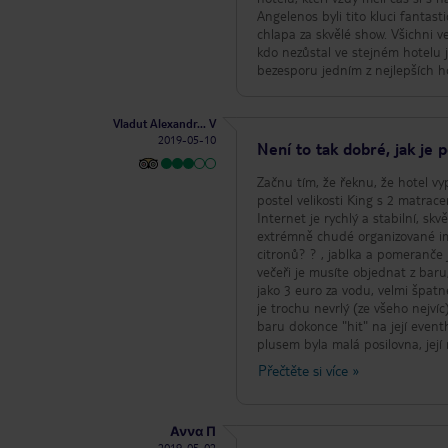
Angelenos byli tito kluci fantasti
chlapa za skvělé show. Všichni 
kdo nezůstal ve stejném hotelu ja
bezesporu jedním z nejlepších ho
Vladut Alexandr... V
2019-05-10
Není to tak dobré, jak je 
Začnu tím, že řeknu, že hotel vy
postel velikosti King s 2 matrac
Internet je rychlý a stabilní, s
extrémně chudé organizované im
citronů? ? , jablka a pomeranče
večeři je musíte objednat z baru
jako 3 euro za vodu, velmi špatn
je trochu nevrlý (ze všeho nejvíc
baru dokonce "hit" na její event
plusem byla malá posilovna, její
krytý bazén, ale voda byla mraz
Přečtěte si více
»
neobtěžoval jít all inclusive, je
cestě na pláž. Celkově můj pob
kolem.
Αννα Π
2019-05-02