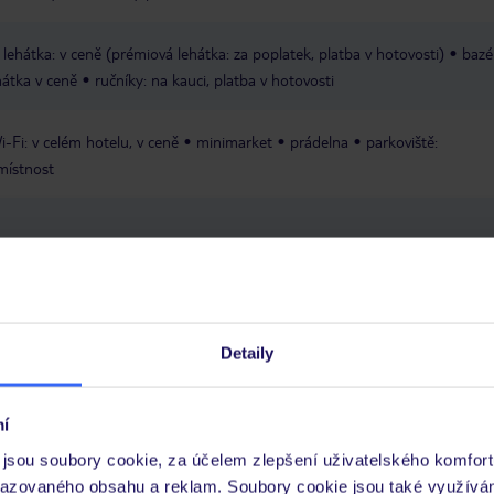
 lehátka: v ceně (prémiová lehátka: za poplatek, platba v hotovosti)
bazé
hátka v ceně
ručníky: na kauci, platba v hotovosti
i-Fi: v celém hotelu, v ceně
minimarket
prádelna
parkoviště:
místnost
Detaily
ta
Hosté ubytovaní v pokoji typu Apartmán budou bydlet ve vedlejší bu
í
 bazénem, který je společný pro tento typ pokoje), která se nachází přes
jsou soubory cookie, za účelem zlepšení uživatelského komfort
 využívat veškeré vybavení hotelu umístěné v hlavní budově.
razovaného obsahu a reklam. Soubory cookie jsou také využívá