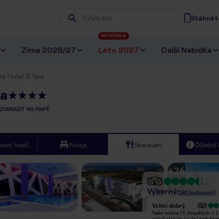
Stáhněte
Wpisz frazę, której szukasz
NOVINKA
Zima 2026/27
Léto 2027
Další Nabídka
a Hotel & Spa
pa
ZOBRAZIT NA MAPĚ
cení hostů
Pokoje
Stravování
Důležité
+
26
Výborný
(
580
hodnocení
)
Vyjímečný
Velmi dobrý
Velmi krásný a úžasný hotel děkuji
Naše rodina (5 dospělých + 2
všem! ! Měli jsme 2 masáže za 4 dny
právě strávila 14 dní pobytem