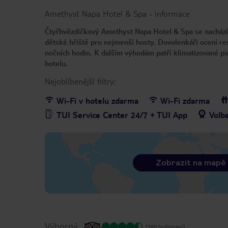
Amethyst Napa Hotel & Spa
-
informace
Čtyřhvězdičkový Amethyst Napa Hotel & Spa se nachází v 
dětské hřiště pro nejmenší hosty. Dovolenkáři ocení re
nočních hodin. K dalším výhodám patří klimatizované p
hotelu.
Nejoblíbenější filtry:
Wi-Fi v hotelu zdarma
Wi-Fi zdarma
TUI Service Center 24/7 + TUI App
Volb
Zobrazit na mapě
Výborný
(580 hodnocení)