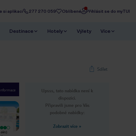
 si aplikaci
277 270 059
Oblíbené
Přihlásit se do myTUI
Destinace
Hotely
Výlety
Více
Sdílet
 informace
Upsss, tato nabídka není k
1
/
32
dispozici.
Next slide
Připravili jsme pro Vás
podobné nabídky:
Zobrazit více
»
Vyjímečný
Začnu tím, že řeknu, že hotel vypadá
 děti)
Tento hotel je přesně tak, jak je
dobře a pokoje jsou skvělé celkově,
 v
popsán pravděpodobně lépe. Pokoje