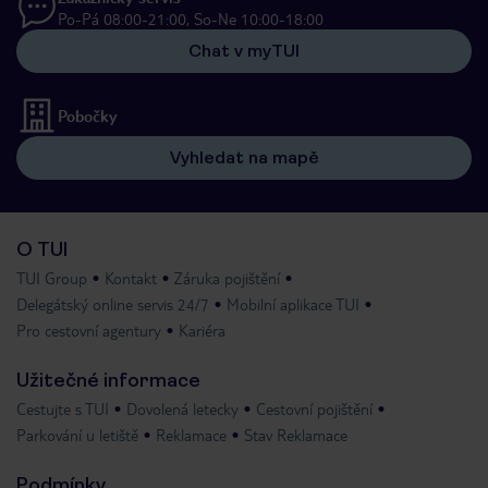
Po-Pá 08:00-21:00, So-Ne 10:00-18:00
Chat v myTUI
Pobočky
Vyhledat na mapě
O TUI
TUI Group
Kontakt
Záruka pojištění
Delegátský online servis 24/7
Mobilní aplikace TUI
Pro cestovní agentury
Kariéra
Užitečné informace
Cestujte s TUI
Dovolená letecky
Cestovní pojištění
Parkování u letiště
Reklamace
Stav Reklamace
Podmínky