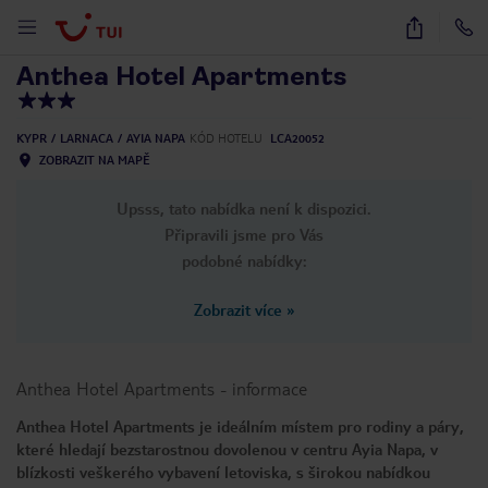
1
/
28
Anthea Hotel Apartments
KYPR
LARNACA
AYIA NAPA
KÓD HOTELU
LCA20052
ZOBRAZIT NA MAPĚ
Upsss, tato nabídka není k dispozici.
Připravili jsme pro Vás
podobné nabídky:
Zobrazit více
»
Anthea Hotel Apartments
-
informace
Anthea Hotel Apartments je ideálním místem pro rodiny a páry,
které hledají bezstarostnou dovolenou v centru Ayia Napa, v
blízkosti veškerého vybavení letoviska, s širokou nabídkou