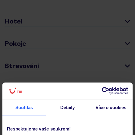
Hotel
Pokoje
Stravování
Důležité informace
Souhlas
Detaily
Více o cookies
Často kladené otázky
Jaké doklady jsou potřebné při cestování?
Respektujeme vaše soukromí
Budeme ubytováni ihned po příjezdu do hotelu?