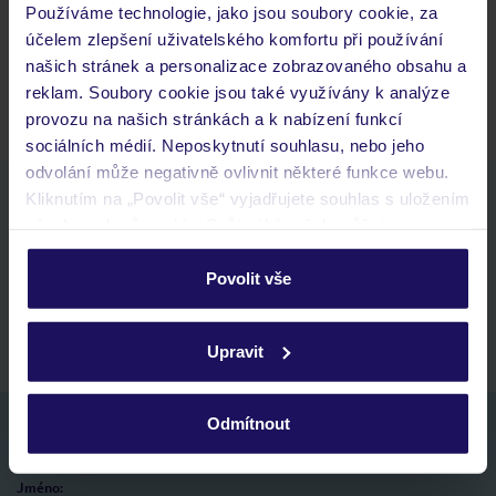
Používáme technologie, jako jsou soubory cookie, za
Kam jít po přistání a vyzvednutí zavazadel?
účelem zlepšení uživatelského komfortu při používání
Zobrazit další
našich stránek a personalizace zobrazovaného obsahu a
reklam. Soubory cookie jsou také využívány k analýze
provozu na našich stránkách a k nabízení funkcí
sociálních médií. Neposkytnutí souhlasu, nebo jeho
odvolání může negativně ovlivnit některé funkce webu.
Stáhněte si bezplatnou aplikaci TUI
Kliknutím na „Povolit vše“ vyjadřujete souhlas s uložením
všech souborů cookie. Svůj výběr však můžete
rychlé vyhledávání a prohlížení nabídek
personalizovat v sekci „Personalizace“.
seznam oblíbených nabídek a možnost jejich sdílení
Povolit vše
historie vyhledávání a naposledy zobrazené nabídky
Podrobné informace o souborech cookie naleznete v
kontakt s TUI a všechny informace o tvé rezervaci v myTUI
zásadách používání souborů cookie
a
zásadách
Upravit
ochrany osobních údajů.
Odmítnout
Nezapomeňte se podívat do vaší e-mailové
schránky a registraci potvrdit!
Jméno: