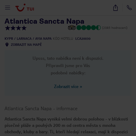
1
/
33
Atlantica Sancta Napa
(2085 hodnocení)
KYPR
LARNACA
AYIA NAPA
KÓD HOTELU
LCA20030
ZOBRAZIT NA MAPĚ
Upsss, tato nabídka není k dispozici.
Připravili jsme pro Vás
podobné nabídky:
Zobrazit více
»
Atlantica Sancta Napa
-
informace
Atlantica Sancta Napa vyniká velmi dobrou polohou - v blízkosti
písečné pláže a pouhých 200 m od centra města s mnoha
obchody, kluby a bary. Ti, kteří hledají relaxaci, mají k dispozici