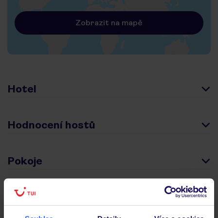
Zobrazit na mapě
Hotel
Hodnocení hostů
Pokoje
Stravování