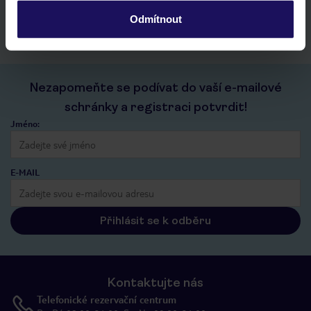
kontakt s TUI a všechny informace o tvé rezervaci v myTUI
Odmítnout
Nezapomeňte se podívat do vaší e-mailové
schránky a registraci potvrdit!
Jméno:
E-MAIL
Přihlásit se k odběru
Kontaktujte nás
Telefonické rezervační centrum