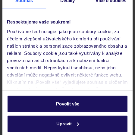
Souhlas
Detaily
Více o cookies
Důležité informace
Respektujeme vaše soukromí
Používáme technologie, jako jsou soubory cookie, za
Často kladené otázky
účelem zlepšení uživatelského komfortu při používání
Jaké doklady jsou potřebné při cestování?
našich stránek a personalizace zobrazovaného obsahu a
Budeme ubytováni ihned po příjezdu do hotelu?
reklam. Soubory cookie jsou také využívány k analýze
Kam jít po přistání a vyzvednutí zavazadel?
provozu na našich stránkách a k nabízení funkcí
sociálních médií. Neposkytnutí souhlasu, nebo jeho
Zobrazit další
odvolání může negativně ovlivnit některé funkce webu.
Kliknutím na „Povolit vše“ vyjadřujete souhlas s uložením
všech souborů cookie. Svůj výběr však můžete
personalizovat v sekci „Personalizace“.
Povolit vše
Stáhněte si bezplatnou aplikaci TUI
Podrobné informace o souborech cookie naleznete v
rychlé vyhledávání a prohlížení nabídek
zásadách používání souborů cookie
a
zásadách
Upravit
seznam oblíbených nabídek a možnost jejich sdílení
ochrany osobních údajů.
historie vyhledávání a naposledy zobrazené nabídky