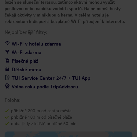
bazén se sluneční terasou, zatímco aktivní mohou využít
posilovnu nebo nabídku vodních sportů. Na nejmenší hosty
čekají aktivity v miniklubu a herna. V celém hotelu je
rekreantům k dispozici bezplatné Wi-Fi připojení k internetu.
Nejoblíbenější filtry:
Wi-Fi v hotelu zdarma
Wi-Fi zdarma
Písečná pláž
Dětské menu
TUI Service Center 24/7 + TUI App
Volba roku podle TripAdvisoru
Poloha:
přibližně 200 m od centra města
přibližně 100 m od písečné pláže
doba jízdy z letiště přibližně 60 min.